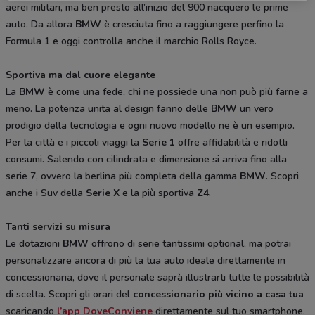
aerei militari, ma ben presto all’inizio del 900 nacquero le prime
auto. Da allora
BMW
è cresciuta fino a raggiungere perfino la
Formula 1 e oggi controlla anche il marchio Rolls Royce.
Sportiva ma dal cuore elegante
La
BMW
è come una fede, chi ne possiede una non può più farne a
meno. La potenza unita al design fanno delle
BMW
un vero
prodigio della tecnologia e ogni nuovo modello ne è un esempio.
Per la città e i piccoli viaggi la
Serie 1
offre affidabilità e ridotti
consumi. Salendo con cilindrata e dimensione si arriva fino alla
serie 7, ovvero la berlina più completa della gamma
BMW
. Scopri
anche i Suv della
Serie X
e la più sportiva
Z4
.
Tanti servizi su misura
Le dotazioni
BMW
offrono di serie tantissimi optional, ma potrai
personalizzare ancora di più la tua auto ideale direttamente in
concessionaria, dove il personale saprà illustrarti tutte le possibilità
di scelta. Scopri gli orari del
concessionario più vicino a casa tua
scaricando
l’app DoveConviene
direttamente sul tuo smartphone.