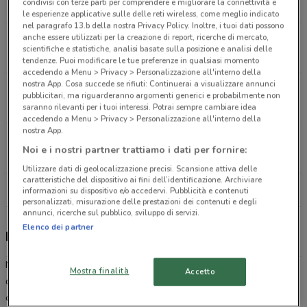
condivisi con terze parti per comprendere e migliorare la connettività e
18.6 km
le esperienze applicative sulle delle reti wireless, come meglio indicato
nel paragrafo 13.b della nostra Privacy Policy. Inoltre, i tuoi dati possono
anche essere utilizzati per la creazione di report, ricerche di mercato,
Via Circumvallazione, 132 Nola
scientifiche e statistiche, analisi basate sulla posizione e analisi delle
18.8 km
tendenze. Puoi modificare le tue preferenze in qualsiasi momento
accedendo a Menu > Privacy > Personalizzazione all'interno della
nostra App. Cosa succede se rifiuti: Continuerai a visualizzare annunci
Via Delle Repubbliche Marinare, 61 Napoli
pubblicitari, ma riguarderanno argomenti generici e probabilmente non
21.6 km
saranno rilevanti per i tuoi interessi. Potrai sempre cambiare idea
accedendo a Menu > Privacy > Personalizzazione all'interno della
nostra App.
Via Matilde Serao, 9 Torrette Di Mercogliano
Noi e i nostri partner trattiamo i dati per fornire:
25.9 km
Utilizzare dati di geolocalizzazione precisi. Scansione attiva delle
caratteristiche del dispositivo ai fini dell’identificazione. Archiviare
Tutti i negozi BMW
informazioni su dispositivo e/o accedervi. Pubblicità e contenuti
personalizzati, misurazione delle prestazioni dei contenuti e degli
annunci, ricerche sul pubblico, sviluppo di servizi.
Elenco dei partner
BMW, offerte e concessionari
Nata in Bavaria durante la prima guerra mondiale,
BMW
è una
Mostra finalità
Accetto
delle case automobilistiche europee più rinomate nel mondo. In
origine la produzione era dedicata essenzialmente a motori per