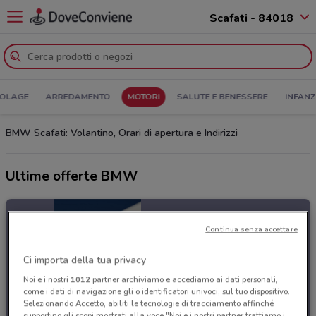
Scafati - 84018
COLAGE
ARREDAMENTO
MOTORI
SALUTE E BENESSERE
INFANZ
BMW Scafati: Volantino, Orari di apertura e Indirizzi
Ultime offerte BMW
Continua senza accettare
Ci importa della tua privacy
Noi e i nostri
1012
partner archiviamo e accediamo ai dati personali,
come i dati di navigazione gli o identificatori univoci, sul tuo dispositivo.
Selezionando Accetto, abiliti le tecnologie di tracciamento affinché
supportino gli scopi mostrati alla voce "Noi e i nostri partner trattiamo i