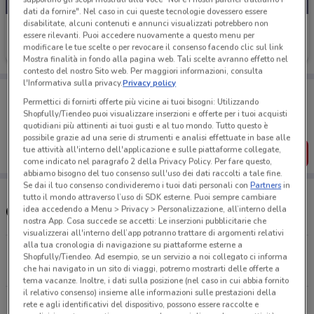
dati da fornire". Nel caso in cui queste tecnologie dovessero essere
disabilitate, alcuni contenuti e annunci visualizzati potrebbero non
BMW
essere rilevanti. Puoi accedere nuovamente a questo menu per
modificare le tue scelte o per revocare il consenso facendo clic sul link
5.7 km
Mostra finalità in fondo alla pagina web. Tali scelte avranno effetto nel
contesto del nostro Sito web. Per maggiori informazioni, consulta
l'Informativa sulla privacy.
Privacy policy
Porta DoveConviene sempre con te!
Permettici di fornirti offerte più vicine ai tuoi bisogni: Utilizzando
Puoi trovare le migliori offerte dei negozi vicino a te,
Shopfully/Tiendeo puoi visualizzare inserzioni e offerte per i tuoi acquisti
salvarle e creare la tua lista del risparmio, comodamente
quotidiani più attinenti ai tuoi gusti e al tuo mondo. Tutto questo è
dal tuo cellulare.
possibile grazie ad una serie di strumenti e analisi effettuate in base alle
tue attività all'interno dell'applicazione e sulle piattaforme collegate,
SCARICA L’APP
come indicato nel paragrafo 2 della Privacy Policy. Per fare questo,
abbiamo bisogno del tuo consenso sull'uso dei dati raccolti a tale fine.
Se dai il tuo consenso condivideremo i tuoi dati personali con
Partners
in
tutto il mondo attraverso l’uso di SDK esterne. Puoi sempre cambiare
Concessionari BMW nelle vicinanze
idea accedendo a Menu > Privacy > Personalizzazione, all’interno della
nostra App. Cosa succede se accetti: Le inserzioni pubblicitarie che
visualizzerai all'interno dell’app potranno trattare di argomenti relativi
alla tua cronologia di navigazione su piattaforme esterne a
Via Annunziatella, 36 Castellammare Di Stabia
Shopfully/Tiendeo. Ad esempio, se un servizio a noi collegato ci informa
5.6 km
che hai navigato in un sito di viaggi, potremo mostrarti delle offerte a
tema vacanze. Inoltre, i dati sulla posizione (nel caso in cui abbia fornito
il relativo consenso) insieme alle informazioni sulle prestazioni della
VIA CIRCUMVALLAZION PER SAVIANO 132 Nola
rete e agli identificativi del dispositivo, possono essere raccolte e