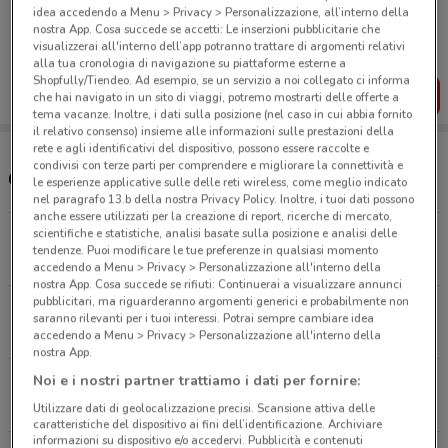
Porta DoveConviene sempre con te!
idea accedendo a Menu > Privacy > Personalizzazione, all’interno della
Puoi trovare le migliori offerte dei negozi vicino a te,
nostra App. Cosa succede se accetti: Le inserzioni pubblicitarie che
salvarle e creare la tua lista del risparmio, comodamente
visualizzerai all'interno dell’app potranno trattare di argomenti relativi
dal tuo cellulare.
alla tua cronologia di navigazione su piattaforme esterne a
Shopfully/Tiendeo. Ad esempio, se un servizio a noi collegato ci informa
SCARICA L’APP
che hai navigato in un sito di viaggi, potremo mostrarti delle offerte a
tema vacanze. Inoltre, i dati sulla posizione (nel caso in cui abbia fornito
il relativo consenso) insieme alle informazioni sulle prestazioni della
rete e agli identificativi del dispositivo, possono essere raccolte e
condivisi con terze parti per comprendere e migliorare la connettività e
Concessionari Smart nelle vicinanze
le esperienze applicative sulle delle reti wireless, come meglio indicato
nel paragrafo 13.b della nostra Privacy Policy. Inoltre, i tuoi dati possono
anche essere utilizzati per la creazione di report, ricerche di mercato,
scientifiche e statistiche, analisi basate sulla posizione e analisi delle
Via Nazionale, 100 Sant'egidio Del Monte Albino
tendenze. Puoi modificare le tue preferenze in qualsiasi momento
5.2 km
APERTO
accedendo a Menu > Privacy > Personalizzazione all'interno della
nostra App. Cosa succede se rifiuti: Continuerai a visualizzare annunci
pubblicitari, ma riguarderanno argomenti generici e probabilmente non
Via V. Veneto Mass. Cardinale, 4 Marigliano
saranno rilevanti per i tuoi interessi. Potrai sempre cambiare idea
19.3 km
APERTO
accedendo a Menu > Privacy > Personalizzazione all'interno della
nostra App.
Noi e i nostri partner trattiamo i dati per fornire:
Via Delle Repubbliche Marinare, 2 Napoli
21.9 km
APERTO
Utilizzare dati di geolocalizzazione precisi. Scansione attiva delle
caratteristiche del dispositivo ai fini dell’identificazione. Archiviare
informazioni su dispositivo e/o accedervi. Pubblicità e contenuti