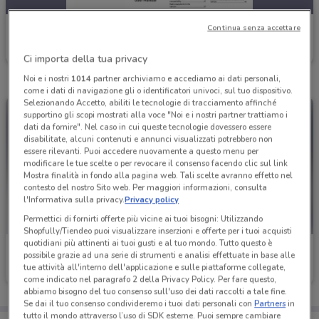
Continua senza accettare
Smart
Scade il 31/12
5.2 km
Ci importa della tua privacy
Noi e i nostri
1014
partner archiviamo e accediamo ai dati personali,
come i dati di navigazione gli o identificatori univoci, sul tuo dispositivo.
Selezionando Accetto, abiliti le tecnologie di tracciamento affinché
supportino gli scopi mostrati alla voce "Noi e i nostri partner trattiamo i
dati da fornire". Nel caso in cui queste tecnologie dovessero essere
disabilitate, alcuni contenuti e annunci visualizzati potrebbero non
essere rilevanti. Puoi accedere nuovamente a questo menu per
modificare le tue scelte o per revocare il consenso facendo clic sul link
Mostra finalità in fondo alla pagina web. Tali scelte avranno effetto nel
contesto del nostro Sito web. Per maggiori informazioni, consulta
l'Informativa sulla privacy.
Privacy policy
Permettici di fornirti offerte più vicine ai tuoi bisogni: Utilizzando
Shopfully/Tiendeo puoi visualizzare inserzioni e offerte per i tuoi acquisti
quotidiani più attinenti ai tuoi gusti e al tuo mondo. Tutto questo è
Smart
Smart
possibile grazie ad una serie di strumenti e analisi effettuate in base alle
tue attività all'interno dell'applicazione e sulle piattaforme collegate,
Scade il 31/12
5.2 km
Scade il 31/12
5.2 km
come indicato nel paragrafo 2 della Privacy Policy. Per fare questo,
abbiamo bisogno del tuo consenso sull'uso dei dati raccolti a tale fine.
Se dai il tuo consenso condivideremo i tuoi dati personali con
Partners
in
tutto il mondo attraverso l’uso di SDK esterne. Puoi sempre cambiare