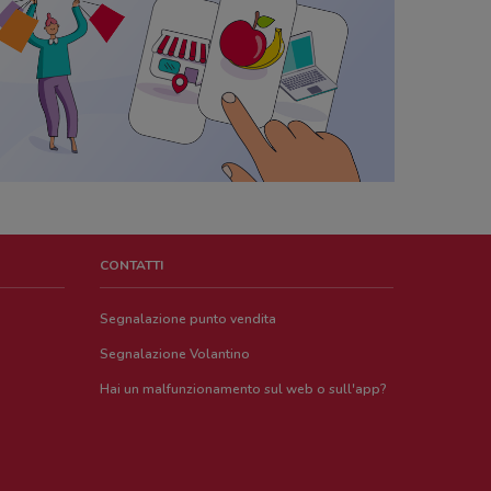
CONTATTI
Segnalazione punto vendita
Segnalazione Volantino
Hai un malfunzionamento sul web o sull'app?