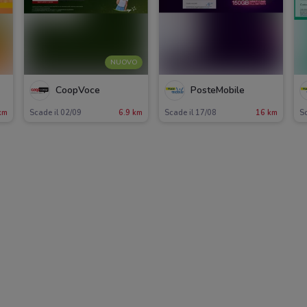
NUOVO
CoopVoce
PosteMobile
km
Scade il 02/09
6.9 km
Scade il 17/08
16 km
Sc