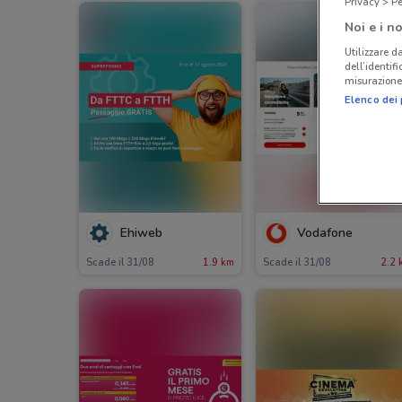
Privacy > Pe
Noi e i no
Utilizzare da
dell’identif
misurazione 
Elenco dei 
Ehiweb
Vodafone
Scade il 31/08
1.9 km
Scade il 31/08
2.2 