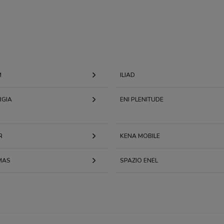
M
ILIAD
RGIA
ENI PLENITUDE
R
KENA MOBILE
MAS
SPAZIO ENEL