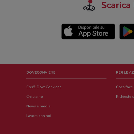
Scarica 
DOVECONVIENE
PER LE A
Cos'è DoveConviene
Cosa facc
Chi siamo
Richieste 
News e media
Lavora con noi