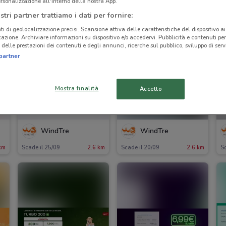
rsonalizzazione all'interno della nostra App.
stri partner trattiamo i dati per fornire:
ti di geolocalizzazione precisi. Scansione attiva delle caratteristiche del dispositivo ai 
icazione. Archiviare informazioni su dispositivo e/o accedervi. Pubblicità e contenuti per
delle prestazioni dei contenuti e degli annunci, ricerche sul pubblico, sviluppo di servi
partner
Mostra finalità
Accetto
WindTre
WindTre
km
Scade il 25/09
2.6 km
Scade il 20/09
2.6 km
S