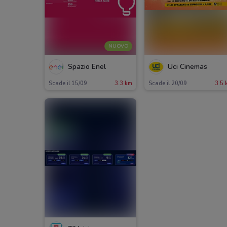
NUOVO
Spazio Enel
Uci Cinemas
Scade il 15/09
3.3 km
Scade il 20/09
3.5 