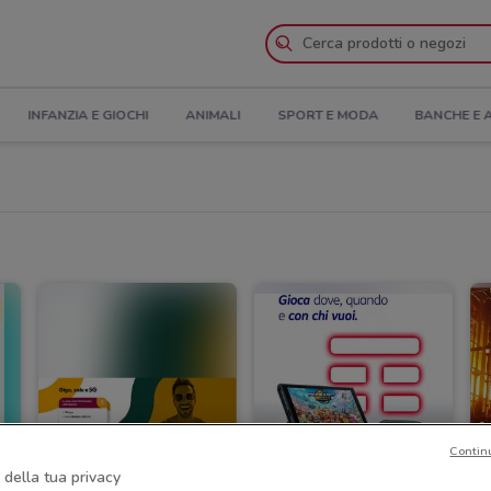
INFANZIA E GIOCHI
ANIMALI
SPORT E MODA
BANCHE E 
Contin
 della tua privacy