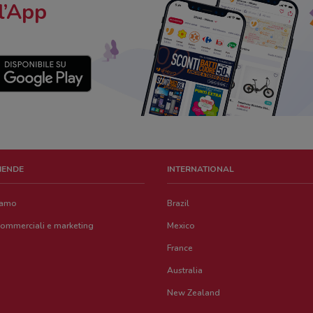
l’App
ZIENDE
INTERNATIONAL
iamo
Brazil
commerciali e marketing
Mexico
France
Australia
New Zealand