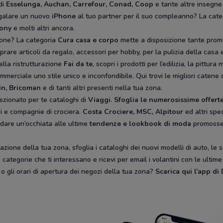
di
Esselunga, Auchan, Carrefour, Conad, Coop
e tante altre insegne
egalare un nuovo
iPhone
al tuo partner per il suo compleanno? La cat
rony
e molti altri ancora.
ione? La categoria
Cura casa e corpo
mette a disposizione tante prom
rare articoli da regalo, accessori per hobby, per la pulizia della casa e 
ella ristrutturazione
Fai da te
, scopri i prodotti per l’edilizia, la pitt
mmerciale uno stile unico e inconfondibile. Qui trovi le migliori catene 
in, Bricoman
e di tanti altri presenti nella tua zona.
ezionato per te cataloghi di
Viaggi
.
Sfoglia le numerosissime offerte
ici e compagnie di crociera.
Costa Crociere, MSC, Alpitour
ed altri spec
 dare un’occhiata alle ultime
tendenze e lookbook di moda
promoss
zione della tua zona, sfoglia i cataloghi dei nuovi modelli di auto, le 
categorie che ti interessano e ricevi per email i volantini con le ultim
, o gli orari di apertura dei negozi della tua zona?
Scarica qui l’app d