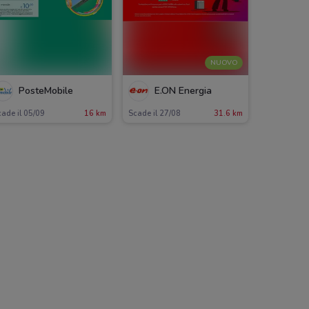
NUOVO
PosteMobile
E.ON Energia
ade il 05/09
16 km
Scade il 27/08
31.6 km