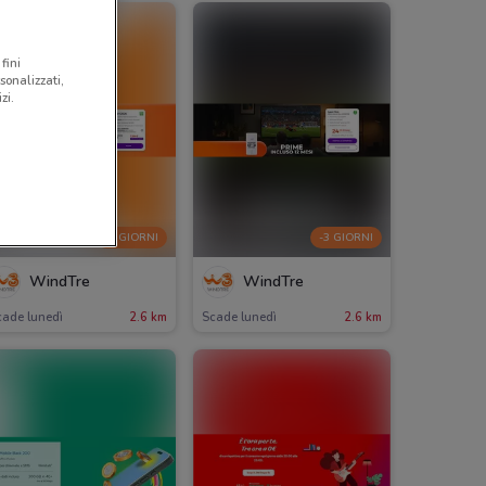
fini
sonalizzati,
zi.
-3 GIORNI
-3 GIORNI
WindTre
WindTre
cade lunedì
2.6 km
Scade lunedì
2.6 km