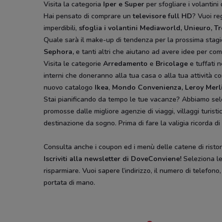
Visita la categoria
Iper e Super
per sfogliare i volantini 
Hai pensato di comprare un
televisore full HD
? Vuoi r
imperdibili,
sfoglia i volantini
Mediaworld, Unieuro, T
Quale sarà il make-up di tendenza per la prossima stag
Sephora,
e tanti altri che aiutano ad avere idee
per comp
Visita le categorie
Arredamento
e
Bricolage
e tuffati n
interni che doneranno alla tua casa o alla tua attività co
nuovo catalogo
Ikea
,
Mondo Convenienza, Leroy Merl
Stai pianificando da tempo le tue vacanze? Abbiamo sel
promosse dalle migliore agenzie di viaggi, villaggi turist
destinazione da sogno. Prima di fare la valigia ricorda di
Consulta anche i coupon ed i menù delle catene di ristora
Iscriviti alla newsletter di DoveConviene
!
Seleziona le 
risparmiare. Vuoi sapere l’indirizzo, il numero di telefono
portata di mano.