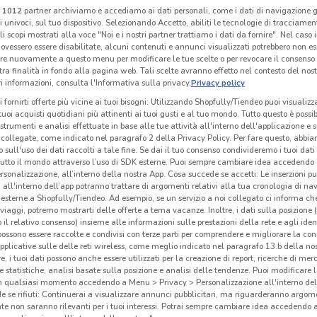
i
1012
partner archiviamo e accediamo ai dati personali, come i dati di navigazione g
NUOVO
NUOVO
ri univoci, sul tuo dispositivo. Selezionando Accetto, abiliti le tecnologie di tracciame
li scopi mostrati alla voce "Noi e i nostri partner trattiamo i dati da fornire". Nel caso 
ovessero essere disabilitate, alcuni contenuti e annunci visualizzati potrebbero non ess
Kena Mobile
TIM
re nuovamente a questo menu per modificare le tue scelte o per revocare il consenso
tra finalità in fondo alla pagina web. Tali scelte avranno effetto nel contesto del nost
 m
Scade il 02/09
554 m
Scade il 07/09
963 m
Sc
 informazioni, consulta l'Informativa sulla privacy.
Privacy policy
i fornirti offerte più vicine ai tuoi bisogni: Utilizzando Shopfully/Tiendeo puoi visualizz
i tuoi acquisti quotidiani più attinenti ai tuoi gusti e al tuo mondo. Tutto questo è possi
 strumenti e analisi effettuate in base alle tue attività all'interno dell'applicazione e 
collegate, come indicato nel paragrafo 2 della Privacy Policy. Per fare questo, abbi
 sull'uso dei dati raccolti a tale fine. Se dai il tuo consenso condivideremo i tuoi dati
tutto il mondo attraverso l’uso di SDK esterne. Puoi sempre cambiare idea accedend
rsonalizzazione, all’interno della nostra App. Cosa succede se accetti: Le inserzioni pu
i all'interno dell’app potranno trattare di argomenti relativi alla tua cronologia di na
esterne a Shopfully/Tiendeo. Ad esempio, se un servizio a noi collegato ci informa ch
i viaggi, potremo mostrarti delle offerte a tema vacanze. Inoltre, i dati sulla posizione 
o il relativo consenso) insieme alle informazioni sulle prestazioni della rete e agli ident
 possono essere raccolte e condivisi con terze parti per comprendere e migliorare la conn
pplicative sulle delle reti wireless, come meglio indicato nel paragrafo 13.b della no
re, i tuoi dati possono anche essere utilizzati per la creazione di report, ricerche di mer
 e statistiche, analisi basate sulla posizione e analisi delle tendenze. Puoi modificare l
Eolo
1mobile
in qualsiasi momento accedendo a Menu > Privacy > Personalizzazione all'interno del
 se rifiuti: Continuerai a visualizzare annunci pubblicitari, ma riguarderanno argome
 m
Scade il 31/08
1000 m
Scade il 31/08
1.4 km
Sc
te non saranno rilevanti per i tuoi interessi. Potrai sempre cambiare idea accedendo