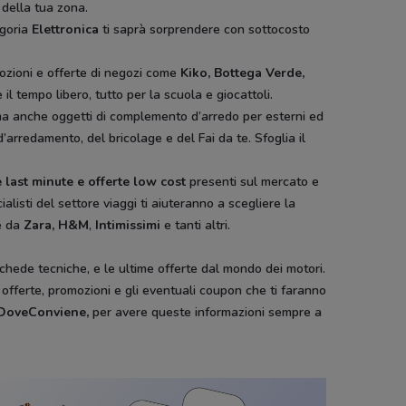
 della tua zona.
egoria
Elettronica
ti saprà sorprendere con sottocosto
ozioni e offerte di negozi come
Kiko, Bottega Verde,
il tempo libero, tutto per la scuola e giocattoli.
ura ma anche oggetti di complemento d’arredo per esterni ed
d’arredamento, del bricolage e del Fai da te. Sfoglia il
 last minute e offerte low cost
presenti sul mercato e
ialisti del settore viaggi ti aiuteranno a scegliere la
e da
Zara, H&M
,
Intimissimi
e tanti altri.
schede tecniche, e le ultime offerte dal mondo dei motori.
e offerte, promozioni e gli eventuali coupon che ti faranno
i DoveConviene
,
per avere queste informazioni sempre a