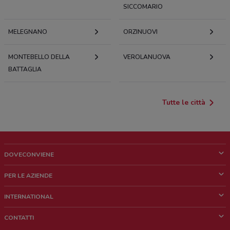
SICCOMARIO
MELEGNANO
ORZINUOVI
MONTEBELLO DELLA
VEROLANUOVA
BATTAGLIA
Tutte le città
DOVECONVIENE
Cos'è DoveConviene
PER LE AZIENDE
Chi siamo
Cosa facciamo
INTERNATIONAL
News e media
Richieste commerciali e marketing
Brazil
CONTATTI
Lavora con noi
Mexico