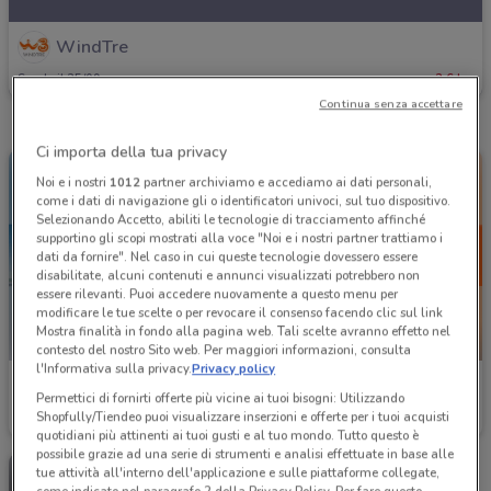
WindTre
Scade il 25/09
2.6 km
Continua senza accettare
Ci importa della tua privacy
Noi e i nostri
1012
partner archiviamo e accediamo ai dati personali,
come i dati di navigazione gli o identificatori univoci, sul tuo dispositivo.
Selezionando Accetto, abiliti le tecnologie di tracciamento affinché
supportino gli scopi mostrati alla voce "Noi e i nostri partner trattiamo i
dati da fornire". Nel caso in cui queste tecnologie dovessero essere
disabilitate, alcuni contenuti e annunci visualizzati potrebbero non
essere rilevanti. Puoi accedere nuovamente a questo menu per
modificare le tue scelte o per revocare il consenso facendo clic sul link
Mostra finalità in fondo alla pagina web. Tali scelte avranno effetto nel
-4 GIORNI
contesto del nostro Sito web. Per maggiori informazioni, consulta
l'Informativa sulla privacy.
Privacy policy
WindTre
WindTre
Permettici di fornirti offerte più vicine ai tuoi bisogni: Utilizzando
Shopfully/Tiendeo puoi visualizzare inserzioni e offerte per i tuoi acquisti
Scade il 20/09
2.6 km
Scade lunedì
2.6 km
quotidiani più attinenti ai tuoi gusti e al tuo mondo. Tutto questo è
possibile grazie ad una serie di strumenti e analisi effettuate in base alle
tue attività all'interno dell'applicazione e sulle piattaforme collegate,