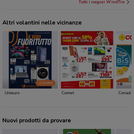
Tutti i negozi WindTre
Altri volantini nelle vicinanze
-3 GIORNI
Unieuro
Comet
Conad S
Nuovi prodotti da provare