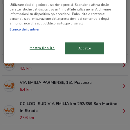
Negozi WindTre a Piacenza
Utilizzare dati di geolocalizzazione precisi. Scansione attiva delle
caratteristiche del dispositivo ai fini dell’identificazione. Archiviare
informazioni su dispositivo e/o accedervi. Pubblicità e contenuti
VIA CAVOUR, 39 Piacenza
personalizzati, misurazione delle prestazioni dei contenuti e degli
annunci, ricerche sul pubblico, sviluppo di servizi.
2.6 km
Elenco dei partner
VIA GORGNI, 20 Piacenza
3.6 km
Mostra finalità
Accetto
VIA EMILIA, 100 San Rocco Al Porto
4.5 km
VIA EMILIA PARMENSE, 151 Piacenza
6.4 km
CC LODI SUD VIA EMILIA km 292/659 San Martino
In Strada
27.6 km