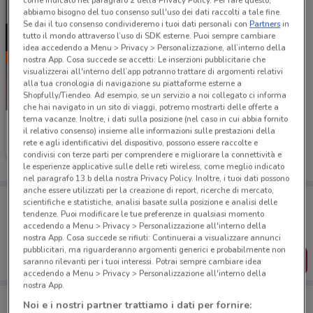
come indicato nel paragrafo 2 della Privacy Policy. Per fare questo,
abbiamo bisogno del tuo consenso sull'uso dei dati raccolti a tale fine.
Se dai il tuo consenso condivideremo i tuoi dati personali con
Partners
in
tutto il mondo attraverso l’uso di SDK esterne. Puoi sempre cambiare
idea accedendo a Menu > Privacy > Personalizzazione, all’interno della
nostra App. Cosa succede se accetti: Le inserzioni pubblicitarie che
visualizzerai all'interno dell’app potranno trattare di argomenti relativi
alla tua cronologia di navigazione su piattaforme esterne a
Shopfully/Tiendeo. Ad esempio, se un servizio a noi collegato ci informa
-4 GIORNI
che hai navigato in un sito di viaggi, potremo mostrarti delle offerte a
tema vacanze. Inoltre, i dati sulla posizione (nel caso in cui abbia fornito
WindTre
il relativo consenso) insieme alle informazioni sulle prestazioni della
rete e agli identificativi del dispositivo, possono essere raccolte e
Scade lunedì
2.6 km
condivisi con terze parti per comprendere e migliorare la connettività e
le esperienze applicative sulle delle reti wireless, come meglio indicato
nel paragrafo 13.b della nostra Privacy Policy. Inoltre, i tuoi dati possono
anche essere utilizzati per la creazione di report, ricerche di mercato,
Porta DoveConviene sempre con te!
scientifiche e statistiche, analisi basate sulla posizione e analisi delle
Puoi trovare le migliori offerte dei negozi vicino a te,
tendenze. Puoi modificare le tue preferenze in qualsiasi momento
salvarle e creare la tua lista del risparmio, comodamente
accedendo a Menu > Privacy > Personalizzazione all'interno della
dal tuo cellulare.
nostra App. Cosa succede se rifiuti: Continuerai a visualizzare annunci
pubblicitari, ma riguarderanno argomenti generici e probabilmente non
SCARICA L’APP
saranno rilevanti per i tuoi interessi. Potrai sempre cambiare idea
accedendo a Menu > Privacy > Personalizzazione all'interno della
nostra App.
Noi e i nostri partner trattiamo i dati per fornire: