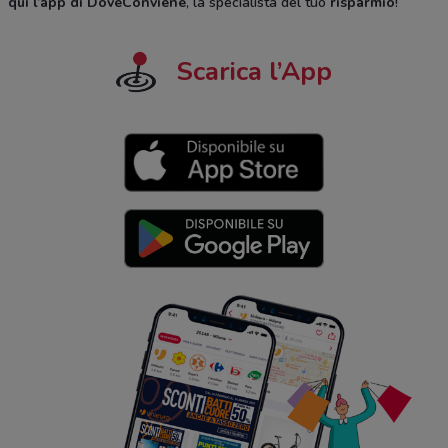
qui l’app di DoveConviene
, la specialista del tuo
risparmio
!
Scarica l’App