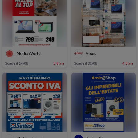
MediaWorld
Vobis
Scade il 14/08
3.6 km
Scade il 31/08
4.8 km