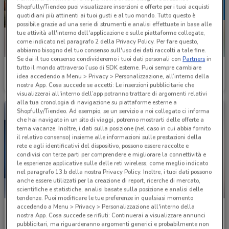
Shopfully/Tiendeo puoi visualizzare inserzioni e offerte per i tuoi acquisti
quotidiani più attinenti ai tuoi gusti e al tuo mondo. Tutto questo è
possibile grazie ad una serie di strumenti e analisi effettuate in base alle
tue attività all'interno dell'applicazione e sulle piattaforme collegate,
come indicato nel paragrafo 2 della Privacy Policy. Per fare questo,
abbiamo bisogno del tuo consenso sull'uso dei dati raccolti a tale fine.
Se dai il tuo consenso condivideremo i tuoi dati personali con
Partners
in
Fastweb
Mondadori Store
tutto il mondo attraverso l’uso di SDK esterne. Puoi sempre cambiare
idea accedendo a Menu > Privacy > Personalizzazione, all’interno della
nostra App. Cosa succede se accetti: Le inserzioni pubblicitarie che
Scade il 27/08
1.7 km
Scade il 23/08
2.2 km
visualizzerai all'interno dell’app potranno trattare di argomenti relativi
alla tua cronologia di navigazione su piattaforme esterne a
Shopfully/Tiendeo. Ad esempio, se un servizio a noi collegato ci informa
che hai navigato in un sito di viaggi, potremo mostrarti delle offerte a
tema vacanze. Inoltre, i dati sulla posizione (nel caso in cui abbia fornito
il relativo consenso) insieme alle informazioni sulle prestazioni della
rete e agli identificativi del dispositivo, possono essere raccolte e
condivisi con terze parti per comprendere e migliorare la connettività e
le esperienze applicative sulle delle reti wireless, come meglio indicato
nel paragrafo 13.b della nostra Privacy Policy. Inoltre, i tuoi dati possono
anche essere utilizzati per la creazione di report, ricerche di mercato,
scientifiche e statistiche, analisi basate sulla posizione e analisi delle
NUOVO
tendenze. Puoi modificare le tue preferenze in qualsiasi momento
accedendo a Menu > Privacy > Personalizzazione all'interno della
LaFeltrinelli
Giunti al Punto
nostra App. Cosa succede se rifiuti: Continuerai a visualizzare annunci
pubblicitari, ma riguarderanno argomenti generici e probabilmente non
Scade il 31/08
2.4 km
Scade il 16/08
2.6 km