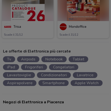
Trisa
Mondoffice
Scade il 31/12
Scade il 31/12
Le offerte di Elettronica più cercate
Tv
Airpods
Notebook
Tablet
iPad
Frigoriferi
Congelatori
Lavastoviglie
Condizionatori
Lavatrice
Aspirapolvere
Smartphone
Apple Watch
Negozi di Elettronica a Piacenza