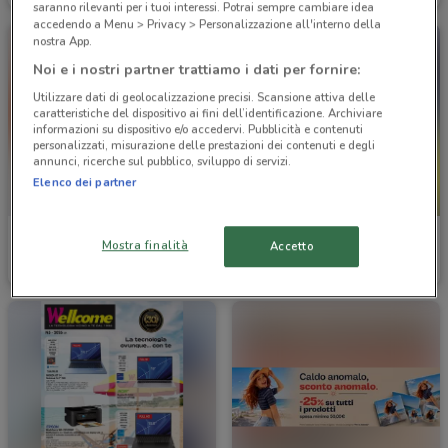
saranno rilevanti per i tuoi interessi. Potrai sempre cambiare idea
accedendo a Menu > Privacy > Personalizzazione all'interno della
nostra App.
Noi e i nostri partner trattiamo i dati per fornire:
Utilizzare dati di geolocalizzazione precisi. Scansione attiva delle
caratteristiche del dispositivo ai fini dell’identificazione. Archiviare
informazioni su dispositivo e/o accedervi. Pubblicità e contenuti
personalizzati, misurazione delle prestazioni dei contenuti e degli
annunci, ricerche sul pubblico, sviluppo di servizi.
Elenco dei partner
-2 GIORNI
Giunti al Punto
Giunti al Punto
Mostra finalità
Accetto
Scade il 16/08
2.6 km
Scade domenica
2.6 km