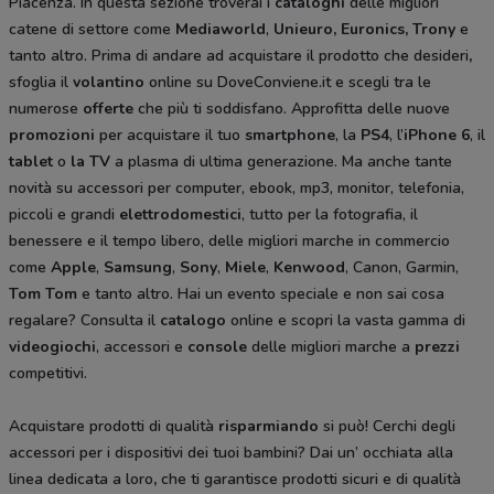
Piacenza. In questa sezione troverai i
cataloghi
delle migliori
catene di settore come
Mediaworld
,
Unieuro, Euronics, Trony
e
tanto altro. Prima di andare ad acquistare il prodotto che desideri
,
sfoglia il
volantino
online su DoveConviene.it e scegli tra le
numerose
offerte
che più ti soddisfano. Approfitta delle nuove
promozioni
per acquistare il tuo
smartphone
, la
PS4
, l’
iPhone 6
, il
tablet
o
la TV
a plasma di ultima generazione. Ma anche tante
novità su accessori per computer, ebook, mp3, monitor, telefonia,
piccoli e grandi
elettrodomestici
, tutto per la fotografia, il
benessere e il tempo libero, delle migliori marche in commercio
come
Apple
,
Samsung
,
Sony
,
Miele
,
Kenwood
, Canon, Garmin,
Tom Tom
e tanto altro. Hai un evento speciale e non sai cosa
regalare? Consulta il
catalogo
online e scopri la vasta gamma di
videogiochi
, accessori e
console
delle migliori marche a
prezzi
competitivi.
Acquistare prodotti di qualità
risparmiando
si può! Cerchi degli
accessori per i dispositivi dei tuoi bambini? Dai un’ occhiata alla
linea dedicata a loro
,
che ti garantisce prodotti sicuri e di qualità