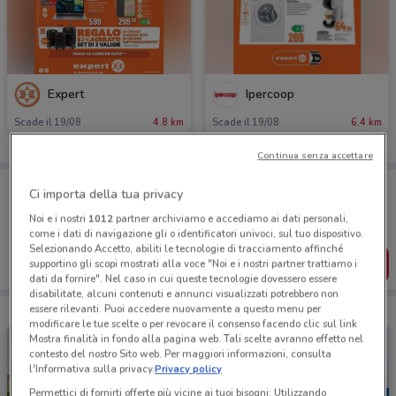
Expert
Ipercoop
Scade il 19/08
4.8 km
Scade il 19/08
6.4 km
Continua senza accettare
Porta DoveConviene sempre con te!
Ci importa della tua privacy
Puoi trovare le migliori offerte dei negozi vicino a te,
salvarle e creare la tua lista del risparmio, comodamente
Noi e i nostri
1012
partner archiviamo e accediamo ai dati personali,
dal tuo cellulare.
come i dati di navigazione gli o identificatori univoci, sul tuo dispositivo.
Selezionando Accetto, abiliti le tecnologie di tracciamento affinché
SCARICA L’APP
supportino gli scopi mostrati alla voce "Noi e i nostri partner trattiamo i
dati da fornire". Nel caso in cui queste tecnologie dovessero essere
disabilitate, alcuni contenuti e annunci visualizzati potrebbero non
essere rilevanti. Puoi accedere nuovamente a questo menu per
modificare le tue scelte o per revocare il consenso facendo clic sul link
Mostra finalità in fondo alla pagina web. Tali scelte avranno effetto nel
contesto del nostro Sito web. Per maggiori informazioni, consulta
l'Informativa sulla privacy.
Privacy policy
Permettici di fornirti offerte più vicine ai tuoi bisogni: Utilizzando