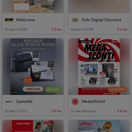
Wellcome
Foto Digital Discount
Scade il 31/08
2.8 km
Scade il 31/08
3.2 km
NUOVO
-2 GIORNI
Gamelife
MediaWorld
Scade il 12/11
3.6 km
Scade domenica
3.6 km