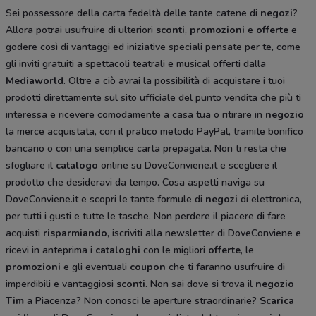
Sei possessore della carta fedeltà delle tante catene di
negozi
?
Allora potrai usufruire di ulteriori
sconti
,
promozioni
e
offerte
e
godere così di vantaggi ed iniziative speciali pensate per te, come
gli inviti gratuiti a spettacoli teatrali e musical offerti dalla
Mediaworld
. Oltre a ciò avrai la possibilità di acquistare i tuoi
prodotti direttamente sul sito ufficiale del punto vendita che più ti
interessa e ricevere comodamente a casa tua o ritirare in
negozio
la merce acquistata, con il pratico metodo PayPal, tramite bonifico
bancario o con una semplice carta prepagata. Non ti resta che
sfogliare il
catalogo
online su DoveConviene.it e scegliere il
prodotto che desideravi da tempo. Cosa aspetti naviga su
DoveConviene.it e scopri le tante formule di
negozi
di elettronica,
per tutti i gusti e tutte le tasche. Non perdere il piacere di fare
acquisti
risparmiando
, iscriviti alla newsletter di DoveConviene e
ricevi in anteprima i
cataloghi
con le migliori
offerte
, le
promozioni
e gli eventuali
coupon
che ti faranno usufruire di
imperdibili e vantaggiosi
sconti
. Non sai dove si trova il
negozio
Tim
a Piacenza? Non conosci le aperture straordinarie?
Scarica