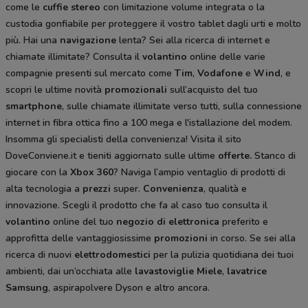
come le
cuffie stereo
con limitazione volume integrata o la
custodia gonfiabile per proteggere il vostro tablet dagli urti e molto
più. Hai una
navigazione
lenta? Sei alla ricerca di internet e
chiamate illimitate? Consulta il
volantino
online delle varie
compagnie presenti sul mercato come
Tim
,
Vodafone
e
Wind
, e
scopri le ultime novità
promozionali
sull’acquisto del tuo
smartphone
, sulle chiamate illimitate verso tutti, sulla connessione
internet in fibra ottica fino a 100 mega e l'istallazione del modem.
Insomma gli specialisti della convenienza! Visita il sito
DoveConviene.it e tieniti aggiornato sulle ultime
offerte.
Stanco di
giocare con la
Xbox 360
? Naviga l’ampio ventaglio di prodotti di
alta tecnologia a
prezzi
super.
Convenienza
, qualità e
innovazione. Scegli il prodotto che fa al caso tuo consulta il
volantino
online del tuo
negozio di elettronica
preferito e
approfitta delle vantaggiosissime
promozioni
in corso. Se sei alla
ricerca di nuovi
elettrodomestici
per la pulizia quotidiana dei tuoi
ambienti, dai un’occhiata alle
lavastoviglie Miele
,
lavatrice
Samsung
, aspirapolvere Dyson
e altro ancora.