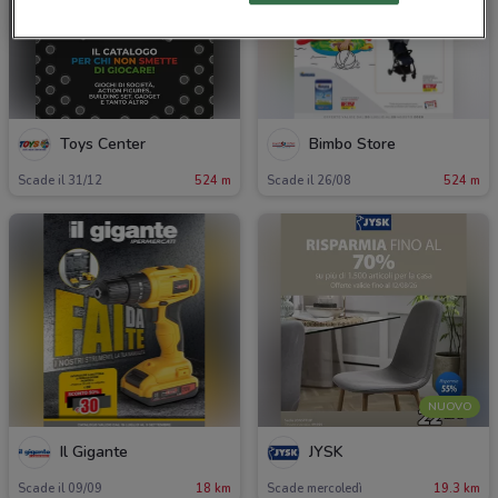
Toys Center
Bimbo Store
Scade il 31/12
524 m
Scade il 26/08
524 m
NUOVO
Il Gigante
JYSK
Scade il 09/09
18 km
Scade mercoledì
19.3 km