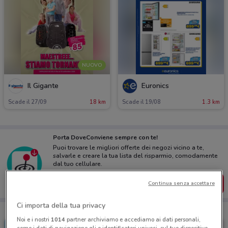
NUOVO
Il Gigante
Euronics
Scade il 27/09
18 km
Scade il 19/08
1.3 km
Porta DoveConviene sempre con te!
Puoi trovare le migliori offerte dei negozi vicino a te,
salvarle e creare la tua lista del risparmio, comodamente
dal tuo cellulare.
SCARICA L’APP
Continua senza accettare
Ci importa della tua privacy
Noi e i nostri
1014
partner archiviamo e accediamo ai dati personali,