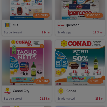
-1 GIORNO
SCADE OGGI
MD
Ipercoop
Scade domani
924 m
Scade oggi
19.3 km
-3 GIORNI
-3 GIORNI
Conad City
Conad
Scade martedì
22.5 km
Scade martedì
255 m