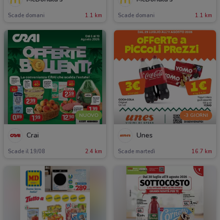
Scade domani
1.1 km
Scade domani
1.1 km
NUOVO
-3 GIORNI
Crai
Unes
Scade il 19/08
2.4 km
Scade martedì
16.7 km