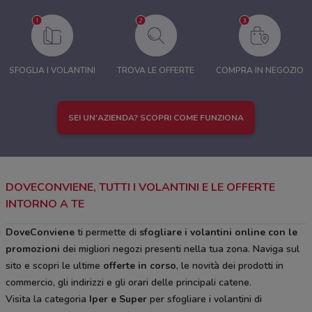
SFOGLIA I VOLANTINI
TROVA LE OFFERTE
COMPRA IN NEGOZIO
SEI UN'AZIENDA? SCOPRI COME FUNZIONA
DOVECONVIENE, TUTTI I VOLANTINI E LE OFFERTE
INTORNO A TE
DoveConviene
ti permette di
sfogliare i volantini online con le
promozioni
dei migliori negozi presenti nella tua zona. Naviga sul
sito e scopri le ultime
offerte in corso
, le novità dei prodotti in
commercio, gli indirizzi e gli orari delle principali catene.
Visita la categoria
Iper e Super
per sfogliare i volantini di