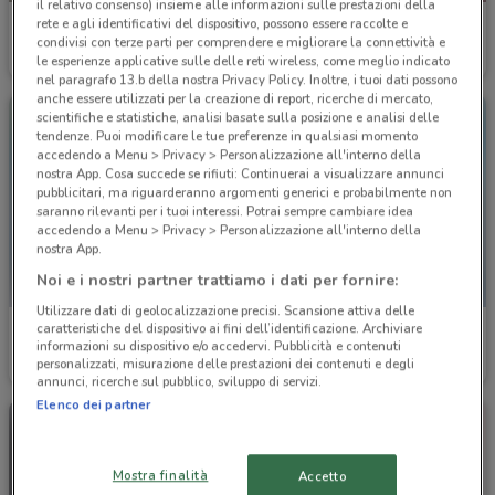
il relativo consenso) insieme alle informazioni sulle prestazioni della
rete e agli identificativi del dispositivo, possono essere raccolte e
Il Gigante
Bennet
condivisi con terze parti per comprendere e migliorare la connettività e
le esperienze applicative sulle delle reti wireless, come meglio indicato
Scade mercoledì
18 km
Scade mercoledì
5.4 km
nel paragrafo 13.b della nostra Privacy Policy. Inoltre, i tuoi dati possono
anche essere utilizzati per la creazione di report, ricerche di mercato,
scientifiche e statistiche, analisi basate sulla posizione e analisi delle
tendenze. Puoi modificare le tue preferenze in qualsiasi momento
accedendo a Menu > Privacy > Personalizzazione all'interno della
nostra App. Cosa succede se rifiuti: Continuerai a visualizzare annunci
pubblicitari, ma riguarderanno argomenti generici e probabilmente non
saranno rilevanti per i tuoi interessi. Potrai sempre cambiare idea
accedendo a Menu > Privacy > Personalizzazione all'interno della
nostra App.
Noi e i nostri partner trattiamo i dati per fornire:
Utilizzare dati di geolocalizzazione precisi. Scansione attiva delle
caratteristiche del dispositivo ai fini dell’identificazione. Archiviare
Bennet
Euronics
informazioni su dispositivo e/o accedervi. Pubblicità e contenuti
personalizzati, misurazione delle prestazioni dei contenuti e degli
Scade il 16/09
5.4 km
Scade il 19/08
20.2 km
annunci, ricerche sul pubblico, sviluppo di servizi.
Elenco dei partner
Mostra finalità
Accetto