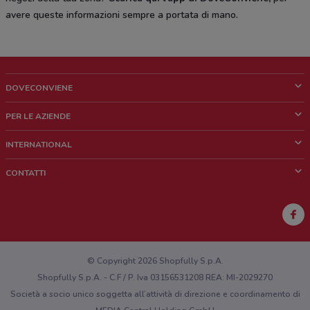
avere queste informazioni sempre a portata di mano.
DOVECONVIENE
Cos'è DoveConviene
PER LE AZIENDE
Chi siamo
Cosa facciamo
INTERNATIONAL
News e media
Richieste commerciali e marketing
Brazil
CONTATTI
Lavora con noi
Mexico
Segnalazione punto vendita
France
Segnalazione Volantino
Australia
Hai un malfunzionamento sul web o sull'app?
New Zealand
© Copyright 2026 Shopfully S.p.A.
Shopfully S.p.A. - C.F / P. Iva 03156531208 REA: MI-2029270
Società a socio unico soggetta all’attività di direzione e coordinamento di