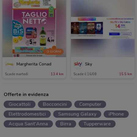
-3 GIORNI
Margherita Conad
Sky
Scade martedì
13.4 km
Scade il 16/08
15.5 km
Offerte in evidenza
Giocattoli
Bocconcini
Computer
Elettrodomestici
Samsung Galaxy
iPhone
Acqua Sant'Anna
Birra
Tupperware