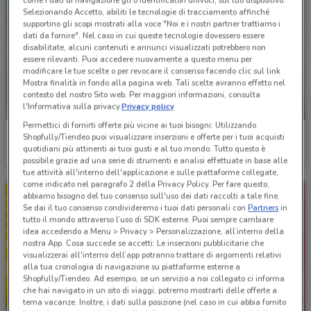
come i dati di navigazione gli o identificatori univoci, sul tuo dispositivo.
Selezionando Accetto, abiliti le tecnologie di tracciamento affinché
supportino gli scopi mostrati alla voce "Noi e i nostri partner trattiamo i
dati da fornire". Nel caso in cui queste tecnologie dovessero essere
disabilitate, alcuni contenuti e annunci visualizzati potrebbero non
essere rilevanti. Puoi accedere nuovamente a questo menu per
modificare le tue scelte o per revocare il consenso facendo clic sul link
Mostra finalità in fondo alla pagina web. Tali scelte avranno effetto nel
contesto del nostro Sito web. Per maggiori informazioni, consulta
l'Informativa sulla privacy.
Privacy policy
NUOVO
Permettici di fornirti offerte più vicine ai tuoi bisogni: Utilizzando
Euronics
Coop
Shopfully/Tiendeo puoi visualizzare inserzioni e offerte per i tuoi acquisti
quotidiani più attinenti ai tuoi gusti e al tuo mondo. Tutto questo è
Scade il 19/08
1.3 km
Scade il 19/08
16.6 km
possibile grazie ad una serie di strumenti e analisi effettuate in base alle
tue attività all'interno dell'applicazione e sulle piattaforme collegate,
come indicato nel paragrafo 2 della Privacy Policy. Per fare questo,
abbiamo bisogno del tuo consenso sull'uso dei dati raccolti a tale fine.
Se dai il tuo consenso condivideremo i tuoi dati personali con
Partners
in
tutto il mondo attraverso l’uso di SDK esterne. Puoi sempre cambiare
idea accedendo a Menu > Privacy > Personalizzazione, all’interno della
nostra App. Cosa succede se accetti: Le inserzioni pubblicitarie che
visualizzerai all'interno dell’app potranno trattare di argomenti relativi
alla tua cronologia di navigazione su piattaforme esterne a
Shopfully/Tiendeo. Ad esempio, se un servizio a noi collegato ci informa
che hai navigato in un sito di viaggi, potremo mostrarti delle offerte a
-4 GIORNI
-4 GIORNI
tema vacanze. Inoltre, i dati sulla posizione (nel caso in cui abbia fornito