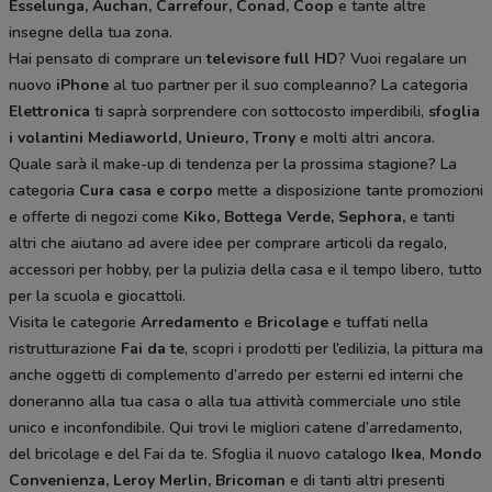
Esselunga, Auchan, Carrefour, Conad, Coop
e tante altre
insegne della tua zona.
Hai pensato di comprare un
televisore full HD
? Vuoi regalare un
nuovo
iPhone
al tuo partner per il suo compleanno? La categoria
Elettronica
ti saprà sorprendere con sottocosto imperdibili,
sfoglia
i volantini
Mediaworld, Unieuro, Trony
e molti altri ancora.
Quale sarà il make-up di tendenza per la prossima stagione? La
categoria
Cura casa e corpo
mette a disposizione tante promozioni
e offerte di negozi come
Kiko, Bottega Verde, Sephora,
e tanti
altri che aiutano ad avere idee
per comprare articoli da regalo,
accessori per hobby, per la pulizia della casa e il tempo libero, tutto
per la scuola e giocattoli.
Visita le categorie
Arredamento
e
Bricolage
e tuffati nella
ristrutturazione
Fai da te
, scopri i prodotti per l’edilizia, la pittura ma
anche oggetti di complemento d’arredo per esterni ed interni che
doneranno alla tua casa o alla tua attività commerciale uno stile
unico e inconfondibile. Qui trovi le migliori catene d’arredamento,
del bricolage e del Fai da te. Sfoglia il nuovo catalogo
Ikea
,
Mondo
Convenienza, Leroy Merlin, Bricoman
e di tanti altri presenti