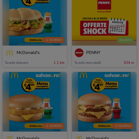
-1 GIORNO
NUOVO
McDonald's
PENNY
Scade domani
1.1 km
Scade mercoledì
834 m
-1 GIORNO
-1 GIORNO
McDonald's
McDonald's