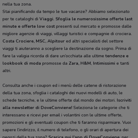
nella tua zona.
Stai pianificando da tempo le tue vacanze? Abbiamo selezionato
per te cataloghi di
Viaggi
.
Sfoglia le numerosissime offerte last
minute e offerte low cost
presenti sul mercato e promosse dalle
migliore agenzie di viaggi, villaggi turistici e compagnie di crociera.
Costa Crociere, MSC, Alpitour
ed altri specialisti del settore
viaggi ti aiuteranno a scegliere la destinazione da sogno. Prima di
fare la valigia ricorda di dare un’occhiata alle ultime
tendenze e
lookbook di moda
promosse da
Zara, H&M
,
Intimissimi
e tanti
altri.
Consulta anche i coupon ed i menù delle catene di ristorazione
della tua zona, sfoglia i cataloghi dei nuovi modelli di auto, le
schede tecniche, e le ultime offerte dal mondo dei motori.
Iscriviti
alla newsletter di DoveConviene
!
Seleziona le categorie che ti
interessano e ricevi per email i volantini con le ultime offerte,
promozioni e gli eventuali coupon che ti faranno risparmiare. Vuoi
sapere l’indirizzo, il numero di telefono, o gli orari di apertura dei
negozi della tua zona?
Scarica qui l’app di DoveConviene
,
per