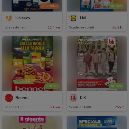
-1 GIORNO
NUOVO
Unieuro
Lidl
Scade domani
11.4 km
Scade mercoledì
16.2 km
NUOVO
NUOVO
Bennet
KiK
Scade il 19/08
5.4 km
Scade il 16/08
255 m