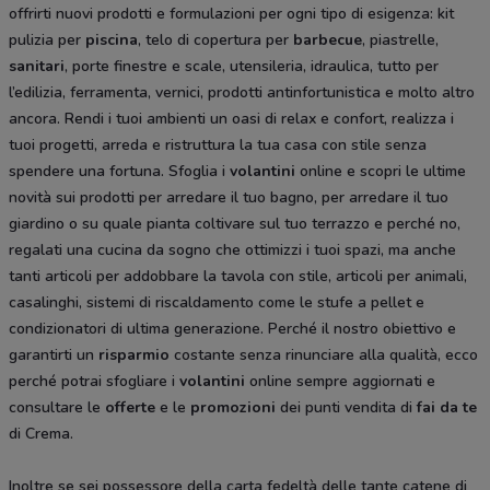
offrirti nuovi prodotti e formulazioni per ogni tipo di esigenza: kit
pulizia per
piscina
, telo di copertura per
barbecue
, piastrelle,
sanitari
, porte finestre e scale, utensileria, idraulica, tutto per
l’edilizia, ferramenta, vernici, prodotti antinfortunistica e molto altro
ancora. Rendi i tuoi ambienti un oasi di relax e confort, realizza i
tuoi progetti, arreda e ristruttura la tua casa con stile senza
spendere una fortuna. Sfoglia i
volantini
online e scopri le ultime
novità sui prodotti per arredare il tuo bagno, per arredare il tuo
giardino o su quale pianta coltivare sul tuo terrazzo e perché no,
regalati una cucina da sogno che ottimizzi i tuoi spazi, ma anche
tanti articoli per addobbare la tavola con stile, articoli per animali,
casalinghi, sistemi di riscaldamento come le stufe a pellet e
condizionatori di ultima generazione. Perché il nostro obiettivo e
garantirti un
risparmio
costante senza rinunciare alla qualità, ecco
perché potrai sfogliare i
volantini
online sempre aggiornati e
consultare le
offerte
e le
promozioni
dei punti vendita di
fai da te
di Crema.
Inoltre se sei possessore della carta fedeltà delle tante catene di