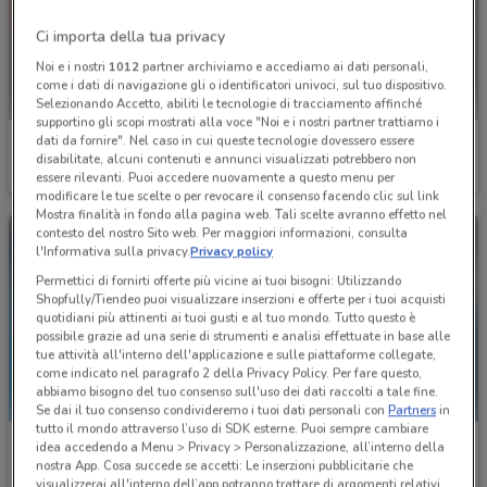
Ci importa della tua privacy
Noi e i nostri
1012
partner archiviamo e accediamo ai dati personali,
come i dati di navigazione gli o identificatori univoci, sul tuo dispositivo.
Selezionando Accetto, abiliti le tecnologie di tracciamento affinché
supportino gli scopi mostrati alla voce "Noi e i nostri partner trattiamo i
dati da fornire". Nel caso in cui queste tecnologie dovessero essere
Bricoio
Bricoio
disabilitate, alcuni contenuti e annunci visualizzati potrebbero non
essere rilevanti. Puoi accedere nuovamente a questo menu per
Scade il 30/09
819 m
Scade il 06/09
819 m
modificare le tue scelte o per revocare il consenso facendo clic sul link
Mostra finalità in fondo alla pagina web. Tali scelte avranno effetto nel
contesto del nostro Sito web. Per maggiori informazioni, consulta
l'Informativa sulla privacy.
Privacy policy
Permettici di fornirti offerte più vicine ai tuoi bisogni: Utilizzando
Shopfully/Tiendeo puoi visualizzare inserzioni e offerte per i tuoi acquisti
quotidiani più attinenti ai tuoi gusti e al tuo mondo. Tutto questo è
possibile grazie ad una serie di strumenti e analisi effettuate in base alle
tue attività all'interno dell'applicazione e sulle piattaforme collegate,
come indicato nel paragrafo 2 della Privacy Policy. Per fare questo,
abbiamo bisogno del tuo consenso sull'uso dei dati raccolti a tale fine.
Se dai il tuo consenso condivideremo i tuoi dati personali con
Partners
in
tutto il mondo attraverso l’uso di SDK esterne. Puoi sempre cambiare
Fervi
Fervi
idea accedendo a Menu > Privacy > Personalizzazione, all’interno della
nostra App. Cosa succede se accetti: Le inserzioni pubblicitarie che
Scade il 31/12
945 m
Scade il 31/12
945 m
visualizzerai all'interno dell’app potranno trattare di argomenti relativi