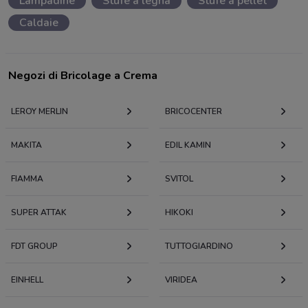
Lampadine
Stufe a legna
Stufe a pellet
Caldaie
Negozi di Bricolage a Crema
LEROY MERLIN
BRICOCENTER
MAKITA
EDIL KAMIN
FIAMMA
SVITOL
SUPER ATTAK
HIKOKI
FDT GROUP
TUTTOGIARDINO
EINHELL
VIRIDEA