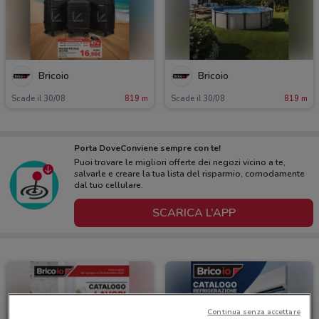
Bricoio
Bricoio
Scade il 30/08
819 m
Scade il 30/08
819 m
Porta DoveConviene sempre con te!
Puoi trovare le migliori offerte dei negozi vicino a te,
salvarle e creare la tua lista del risparmio, comodamente
dal tuo cellulare.
SCARICA L’APP
Continua senza accettare