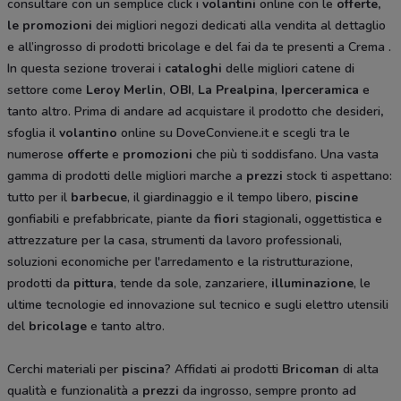
consultare con un semplice click i
volantini
online con le
offerte,
le promozioni
dei migliori negozi dedicati alla vendita al dettaglio
e all’ingrosso di prodotti bricolage e del fai da te
presenti a Crema
.
In questa sezione troverai i
cataloghi
delle migliori catene di
settore come
Leroy Merlin
,
OBI
,
La Prealpina
,
Iperceramica
e
tanto altro. Prima di andare ad acquistare il prodotto che desideri
,
sfoglia il
volantino
online su DoveConviene.it e scegli tra le
numerose
offerte
e
promozioni
che più ti soddisfano. Una vasta
gamma di prodotti delle migliori marche a
prezzi
stock ti aspettano:
tutto per il
barbecue
, il giardinaggio e il tempo libero,
piscine
gonfiabili e prefabbricate, piante da
fiori
stagionali
,
oggettistica e
attrezzature per la casa, strumenti da lavoro professionali,
soluzioni economiche per l'arredamento e la ristrutturazione,
prodotti da
pittura
, tende da sole, zanzariere,
illuminazione
, le
ultime tecnologie ed innovazione sul tecnico e sugli elettro utensili
del
bricolage
e tanto altro.
Cerchi materiali per
piscina
? Affidati ai prodotti
Bricoman
di alta
qualità e funzionalità a
prezzi
da ingrosso, sempre pronto ad