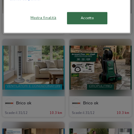
NUOVO
Mostra finalità
Accetto
Fiamma
Brico ok
Scade il 31/12
8.3 km
Scade il 23/08
10.3 km
Brico ok
Brico ok
Scade il 31/12
10.3 km
Scade il 31/12
10.3 km