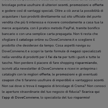
bricolage potrai usufruire di ulteriori
sconti
,
promozioni
e
offerte
e godere così di vantaggi speciali. Oltre a ciò avrai la possibilità di
acquistare i tuoi prodotti direttamente sul sito ufficiale del punto
vendita che più ti interessa e ricevere comodamente a casa tua la
merce acquistata, con il pratico metodo PayPal, tramite bonifico
bancario o con una semplice carta prepagata. Non ti resta che
sfogliare il
catalogo
online su DoveConviene.it e scegliere il
prodotto che desideravi da tempo. Cosa aspetti naviga su
DoveConviene.it e scopri le tante formule di
negozi
specializzati
nella vendita di prodotti per il
fai da te
per tutti i gusti e tutte le
tasche. Non perdere il piacere di fare shopping
risparmiando
,
iscriviti alla newsletter di DoveConviene e ricevi in anteprima i
cataloghi
con le migliori
offerte
, le
promozioni
e gli eventuali
coupon
che ti faranno usufruire di imperdibili e vantaggiosi
sconti
.
Non sai dove si trova il
negozio
di bricolage di Crema? Non conosci
le aperture straordinarie del tuo negozio di fiducia?
Scarica qui
l’app di DoveConviene
, lo specialista del tuo
risparmio
!