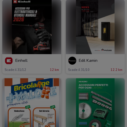
Einhell
Edil Kamin
Scade il 31/12
12 km
Scade il 31/10
12.2 km