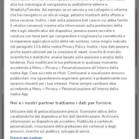
alla tua cronologia di navigazione su piattaforme esterne a
Shopfully/Tiendeo. Ad esempio, se un servizio a noi collegato ci informa
che hai navigato in un sito di viaggi, potremo mostrarti delle offerte a
tema vacanze. Inoltre, i dati sulla posizione (nel caso in cui abbia fornito
il relativo consenso) insieme alle informazioni sulle prestazioni della
rete e agli identificativi del dispositivo, possono essere raccolte e
condivisi con terze parti per comprendere e migliorare la connettività e
le esperienze applicative sulle delle reti wireless, come meglio indicato
nel paragrafo 13.b della nostra Privacy Policy. Inoltre, i tuoi dati possono
anche essere utilizzati per la creazione di report, ricerche di mercato,
scientifiche e statistiche, analisi basate sulla posizione e analisi delle
tendenze. Puoi modificare le tue preferenze in qualsiasi momento
accedendo a Menu > Privacy > Personalizzazione all'interno della
nostra App. Cosa succede se rifiuti: Continuerai a visualizzare annunci
Fervi
Würth
pubblicitari, ma riguarderanno argomenti generici e probabilmente non
saranno rilevanti per i tuoi interessi. Potrai sempre cambiare idea
Scade il 31/12
945 m
Scade il 31/12
1.7 km
accedendo a Menu > Privacy > Personalizzazione all'interno della
nostra App.
Noi e i nostri partner trattiamo i dati per fornire:
Utilizzare dati di geolocalizzazione precisi. Scansione attiva delle
caratteristiche del dispositivo ai fini dell’identificazione. Archiviare
informazioni su dispositivo e/o accedervi. Pubblicità e contenuti
personalizzati, misurazione delle prestazioni dei contenuti e degli
annunci, ricerche sul pubblico, sviluppo di servizi.
Elenco dei partner