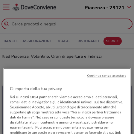
Piacenza - 29121
BANCHE E ASSICURAZIONI
VIAGGI
RISTORANTI
SERVIZI
Iliad Piacenza: Volantino, Orari di apertura e Indirizzi
Ultime offerte del volantino Iliad
Continua senza accettare
Ci importa della tua privacy
Noi e i nostri
1014
partner archiviamo e accediamo ai dati personali,
come i dati di navigazione gli o identificatori univoci, sul tuo dispositivo.
Selezionando Accetto, abiliti le tecnologie di tracciamento affinché
supportino gli scopi mostrati alla voce "Noi e i nostri partner trattiamo i
dati da fornire". Nel caso in cui queste tecnologie dovessero essere
disabilitate, alcuni contenuti e annunci visualizzati potrebbero non
essere rilevanti. Puoi accedere nuovamente a questo menu per
modificare le tue scelte o per revocare il consenso facendo clic sul link