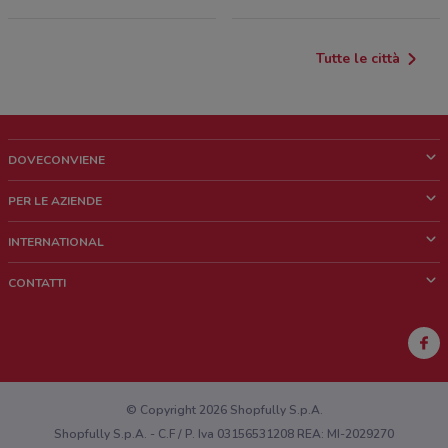
Tutte le città
DOVECONVIENE
Cos'è DoveConviene
PER LE AZIENDE
Chi siamo
Cosa facciamo
INTERNATIONAL
News e media
Richieste commerciali e marketing
Brazil
CONTATTI
Lavora con noi
Mexico
Segnalazione punto vendita
France
Segnalazione Volantino
Australia
Hai un malfunzionamento sul web o sull'app?
New Zealand
© Copyright 2026 Shopfully S.p.A.
Shopfully S.p.A. - C.F / P. Iva 03156531208 REA: MI-2029270