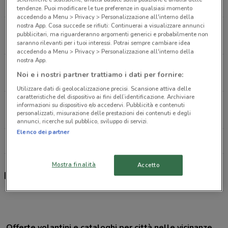
965 m
CHIUSO
tendenze. Puoi modificare le tue preferenze in qualsiasi momento
accedendo a Menu > Privacy > Personalizzazione all'interno della
nostra App. Cosa succede se rifiuti: Continuerai a visualizzare annunci
Via Giuseppe Manfredi, 55 Piacenza
pubblicitari, ma riguarderanno argomenti generici e probabilmente non
2.1 km
CHIUSO
saranno rilevanti per i tuoi interessi. Potrai sempre cambiare idea
accedendo a Menu > Privacy > Personalizzazione all'interno della
nostra App.
Via Cavour, 1 Piacenza
Noi e i nostri partner trattiamo i dati per fornire:
2.4 km
CHIUSO
Utilizzare dati di geolocalizzazione precisi. Scansione attiva delle
caratteristiche del dispositivo ai fini dell’identificazione. Archiviare
Via della Conciliazione Piacenza
informazioni su dispositivo e/o accedervi. Pubblicità e contenuti
personalizzati, misurazione delle prestazioni dei contenuti e degli
3.3 km
CHIUSO
annunci, ricerche sul pubblico, sviluppo di servizi.
Elenco dei partner
Tutti i negozi Iliad
Mostra finalità
Accetto
Iliad, offerte e negozi
Offerte volantini e cataloghi per città nelle vicinanze