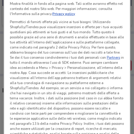
Mostra finalità in fondo alla pagina web. Tali scelte avranno effetto nel
contesto del nostro Sito web. Per maggiori informazioni, consulta
Iliad
l'Informativa sulla privacy.
Privacy policy
Scade il 10/09
489 m
Permettici di fornirti offerte più vicine ai tuoi bisogni: Utilizzando
Shopfully/Tiendeo puoi visualizzare inserzioni e offerte per i tuoi acquisti
quotidiani più attinenti ai tuoi gusti e al tuo mondo. Tutto questo è
possibile grazie ad una serie di strumenti e analisi effettuate in base alle
Porta DoveConviene sempre con te!
tue attività all'interno dell'applicazione e sulle piattaforme collegate,
Puoi trovare le migliori offerte dei negozi vicino a te,
come indicato nel paragrafo 2 della Privacy Policy. Per fare questo,
salvarle e creare la tua lista del risparmio, comodamente
abbiamo bisogno del tuo consenso sull'uso dei dati raccolti a tale fine.
dal tuo cellulare.
Se dai il tuo consenso condivideremo i tuoi dati personali con
Partners
in
tutto il mondo attraverso l’uso di SDK esterne. Puoi sempre cambiare
SCARICA L’APP
idea accedendo a Menu > Privacy > Personalizzazione, all’interno della
nostra App. Cosa succede se accetti: Le inserzioni pubblicitarie che
visualizzerai all'interno dell’app potranno trattare di argomenti relativi
alla tua cronologia di navigazione su piattaforme esterne a
Shopfully/Tiendeo. Ad esempio, se un servizio a noi collegato ci informa
Negozi Iliad a Piacenza
che hai navigato in un sito di viaggi, potremo mostrarti delle offerte a
tema vacanze. Inoltre, i dati sulla posizione (nel caso in cui abbia fornito
il relativo consenso) insieme alle informazioni sulle prestazioni della
Via Atleti Azzurri d'Italia, 14/16 Piacenza
rete e agli identificativi del dispositivo, possono essere raccolte e
condivisi con terze parti per comprendere e migliorare la connettività e
489 m
CHIUSO
le esperienze applicative sulle delle reti wireless, come meglio indicato
nel paragrafo 13.b della nostra Privacy Policy. Inoltre, i tuoi dati possono
anche essere utilizzati per la creazione di report, ricerche di mercato,
Via Emilia Pavese, 40/42 Piacenza
scientifiche e statistiche, analisi basate sulla posizione e analisi delle