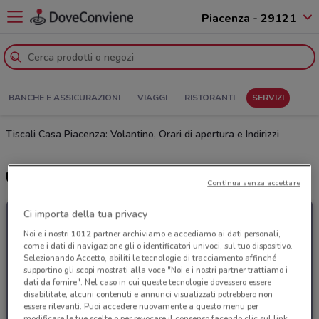
Piacenza - 29121
BANCHE E ASSICURAZIONI
VIAGGI
RISTORANTI
SERVIZI
Tiscali Casa Piacenza: Volantino, Orari di apertura e Indirizzi
Ultime offerte del volantino Tiscali Casa
Continua senza accettare
Ci importa della tua privacy
Noi e i nostri
1012
partner archiviamo e accediamo ai dati personali,
come i dati di navigazione gli o identificatori univoci, sul tuo dispositivo.
Selezionando Accetto, abiliti le tecnologie di tracciamento affinché
supportino gli scopi mostrati alla voce "Noi e i nostri partner trattiamo i
dati da fornire". Nel caso in cui queste tecnologie dovessero essere
disabilitate, alcuni contenuti e annunci visualizzati potrebbero non
essere rilevanti. Puoi accedere nuovamente a questo menu per
modificare le tue scelte o per revocare il consenso facendo clic sul link