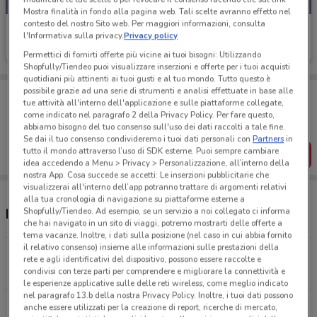
Mostra finalità in fondo alla pagina web. Tali scelte avranno effetto nel
contesto del nostro Sito web. Per maggiori informazioni, consulta
Tiscali Casa
l'Informativa sulla privacy.
Privacy policy
Scade il 31/08
1.7 km
Permettici di fornirti offerte più vicine ai tuoi bisogni: Utilizzando
Shopfully/Tiendeo puoi visualizzare inserzioni e offerte per i tuoi acquisti
quotidiani più attinenti ai tuoi gusti e al tuo mondo. Tutto questo è
possibile grazie ad una serie di strumenti e analisi effettuate in base alle
Porta DoveConviene sempre con te!
tue attività all'interno dell'applicazione e sulle piattaforme collegate,
Puoi trovare le migliori offerte dei negozi vicino a te,
come indicato nel paragrafo 2 della Privacy Policy. Per fare questo,
salvarle e creare la tua lista del risparmio, comodamente
abbiamo bisogno del tuo consenso sull'uso dei dati raccolti a tale fine.
dal tuo cellulare.
Se dai il tuo consenso condivideremo i tuoi dati personali con
Partners
in
tutto il mondo attraverso l’uso di SDK esterne. Puoi sempre cambiare
SCARICA L’APP
idea accedendo a Menu > Privacy > Personalizzazione, all’interno della
nostra App. Cosa succede se accetti: Le inserzioni pubblicitarie che
visualizzerai all'interno dell’app potranno trattare di argomenti relativi
alla tua cronologia di navigazione su piattaforme esterne a
Shopfully/Tiendeo. Ad esempio, se un servizio a noi collegato ci informa
Negozi Tiscali Casa a Piacenza
che hai navigato in un sito di viaggi, potremo mostrarti delle offerte a
tema vacanze. Inoltre, i dati sulla posizione (nel caso in cui abbia fornito
il relativo consenso) insieme alle informazioni sulle prestazioni della
Via Lanza 10A Piacenza
rete e agli identificativi del dispositivo, possono essere raccolte e
1.7 km
condivisi con terze parti per comprendere e migliorare la connettività e
le esperienze applicative sulle delle reti wireless, come meglio indicato
nel paragrafo 13.b della nostra Privacy Policy. Inoltre, i tuoi dati possono
Via Giuseppe Taverna 44D Piacenza
anche essere utilizzati per la creazione di report, ricerche di mercato,