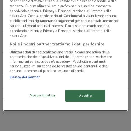
scientifiche e statistiche, analisi basate sulla posizione e analisi delle
1.9 km
tendenze. Puoi modificare le tue preferenze in qualsiasi momento
accedendo a Menu > Privacy > Personalizzazione all'interno della
nostra App. Cosa succede se rifiuti: Continuerai a visualizzare annunci
Stradone Farnese 2T Piacenza
pubblicitari, ma riguarderanno argomenti generici e probabilmente non
2.1 km
saranno rilevanti per i tuoi interessi. Potrai sempre cambiare idea
accedendo a Menu > Privacy > Personalizzazione all'interno della
nostra App.
Via Giuseppe Garibaldi 36 Turate
Noi e i nostri partner trattiamo i dati per fornire:
2.2 km
Utilizzare dati di geolocalizzazione precisi. Scansione attiva delle
caratteristiche del dispositivo ai fini dell’identificazione. Archiviare
Via Cesare Battisti 45 Casalpusterlengo
informazioni su dispositivo e/o accedervi. Pubblicità e contenuti
personalizzati, misurazione delle prestazioni dei contenuti e degli
14.2 km
annunci, ricerche sul pubblico, sviluppo di servizi.
Elenco dei partner
Tutti i negozi Tiscali Casa
Mostra finalità
Accetto
Tiscali Casa, offerte e negozi
-