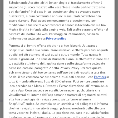
Selezionando Accetto, abiliti le tecnologie di tracciamento affinché
supportino gli scopi mostrati alla voce "Noi e i nostri partner trattiamo i
dati da fornire". Nel caso in cui queste tecnologie dovessero essere
disabilitate, alcuni contenuti e annunci visualizzati potrebbero non
essere rilevanti. Puoi accedere nuovamente a questo menu per
modificare le tue scelte o per revocare il consenso facendo clic sul link
Mostra finalità in fondo alla pagina web. Tali scelte avranno effetto nel
contesto del nostro Sito web. Per maggiori informazioni, consulta
l'Informativa sulla privacy.
Privacy policy
Permettici di fornirti offerte più vicine ai tuoi bisogni: Utilizzando
Shopfully/Tiendeo puoi visualizzare inserzioni e offerte per i tuoi acquisti
quotidiani più attinenti ai tuoi gusti e al tuo mondo. Tutto questo è
possibile grazie ad una serie di strumenti e analisi effettuate in base alle
tue attività all'interno dell'applicazione e sulle piattaforme collegate,
come indicato nel paragrafo 2 della Privacy Policy. Per fare questo,
Ci dispiace, al momento non abbiamo pubblicato
abbiamo bisogno del tuo consenso sull'uso dei dati raccolti a tale fine.
volantini nella tua zona. Riprova più tardi.
Se dai il tuo consenso condivideremo i tuoi dati personali con
Partners
in
tutto il mondo attraverso l’uso di SDK esterne. Puoi sempre cambiare
idea accedendo a Menu > Privacy > Personalizzazione, all’interno della
nostra App. Cosa succede se accetti: Le inserzioni pubblicitarie che
visualizzerai all'interno dell’app potranno trattare di argomenti relativi
alla tua cronologia di navigazione su piattaforme esterne a
Shopfully/Tiendeo. Ad esempio, se un servizio a noi collegato ci informa
Porta DoveConviene sempre con te!
che hai navigato in un sito di viaggi, potremo mostrarti delle offerte a
Puoi trovare le migliori offerte dei negozi vicino a te,
tema vacanze. Inoltre, i dati sulla posizione (nel caso in cui abbia fornito
salvarle e creare la tua lista del risparmio, comodamente
il relativo consenso) insieme alle informazioni sulle prestazioni della