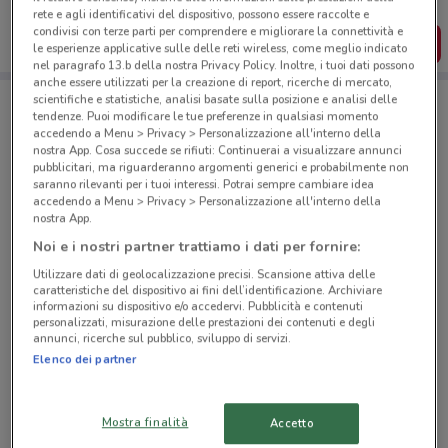
dal tuo cellulare.
rete e agli identificativi del dispositivo, possono essere raccolte e
condivisi con terze parti per comprendere e migliorare la connettività e
SCARICA L’APP
le esperienze applicative sulle delle reti wireless, come meglio indicato
nel paragrafo 13.b della nostra Privacy Policy. Inoltre, i tuoi dati possono
anche essere utilizzati per la creazione di report, ricerche di mercato,
scientifiche e statistiche, analisi basate sulla posizione e analisi delle
tendenze. Puoi modificare le tue preferenze in qualsiasi momento
Negozi Prix a Torrebelvicino
accedendo a Menu > Privacy > Personalizzazione all'interno della
nostra App. Cosa succede se rifiuti: Continuerai a visualizzare annunci
pubblicitari, ma riguarderanno argomenti generici e probabilmente non
saranno rilevanti per i tuoi interessi. Potrai sempre cambiare idea
accedendo a Menu > Privacy > Personalizzazione all'interno della
nostra App.
Noi e i nostri partner trattiamo i dati per fornire:
© MapTiler
© OpenStreetMap contributors
Utilizzare dati di geolocalizzazione precisi. Scansione attiva delle
caratteristiche del dispositivo ai fini dell’identificazione. Archiviare
informazioni su dispositivo e/o accedervi. Pubblicità e contenuti
personalizzati, misurazione delle prestazioni dei contenuti e degli
annunci, ricerche sul pubblico, sviluppo di servizi.
Elenco dei partner
Mostra finalità
Accetto