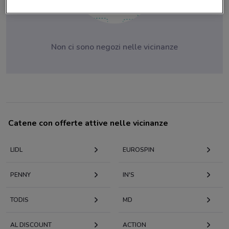
Non ci sono negozi nelle vicinanze
Catene con offerte attive nelle vicinanze
LIDL
EUROSPIN
PENNY
IN'S
TODIS
MD
AL DISCOUNT
ACTION