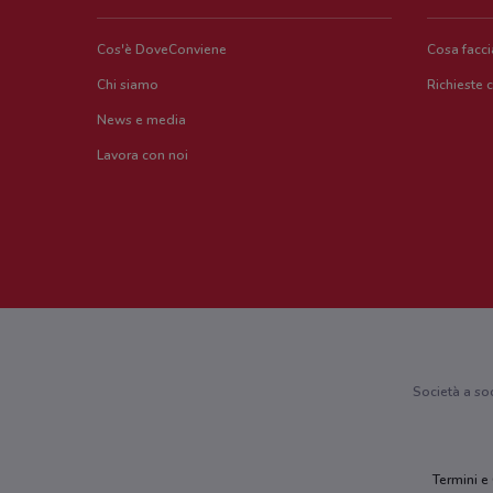
Cos'è DoveConviene
Cosa facc
Chi siamo
Richieste 
News e media
Lavora con noi
Società a so
Termini e