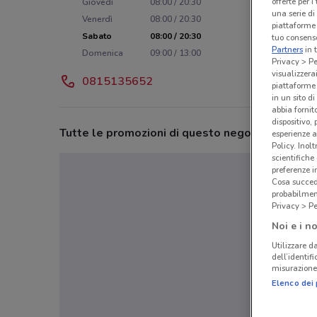
offerte per 
Giovedì
08:00 / 20:30
una serie di
Venerdì
08:00 / 20:30
piattaforme 
Sabato
08:00 / 20:30
tuo consenso
Partners
in 
Domenica
09:00 / 13:00
Privacy > Pe
visualizzera
0815135652
piattaforme 
in un sito d
abbia fornit
dispositivo,
Tutte le promozioni di questo negozio
esperienze a
Policy. Inolt
scientifiche
preferenze 
Cosa succede
probabilmen
Privacy > Pe
Noi e i no
Utilizzare da
dell’identif
misurazione 
Elenco dei 