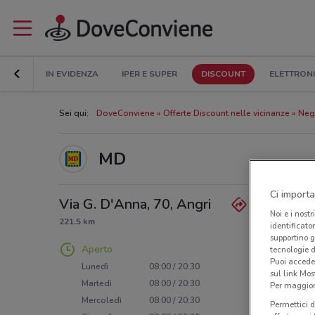
IN EVIDENZA
IPER E SUPER
DISCOUNT
ELETTRON
Sei qui:
DoveConviene
Offerte Discount nelle vicinanze
Neg
MD
Ci importa
Via G. D'Anna, 70, Angri
Noi e i nostr
221.5 km
identificato
supportino g
Aperto
tecnologie d
Puoi accede
Lunedì
08:00 / 20:30
sul link Mos
Martedì
08:00 / 20:30
Per maggiori
Mercoledì
08:00 / 20:30
Permettici d