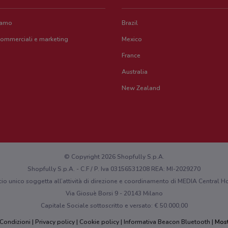
iamo
Brazil
commerciali e marketing
Mexico
France
Australia
New Zealand
© Copyright 2026 Shopfully S.p.A.
Shopfully S.p.A. - C.F / P. Iva 03156531208 REA: MI-2029270
cio unico soggetta all’attività di direzione e coordinamento di MEDIA Central
Via Giosuè Borsi 9 - 20143 Milano
Capitale Sociale sottoscritto e versato: € 50.000,00
 Condizioni
Privacy policy
Cookie policy
Informativa Beacon Bluetooth
Most