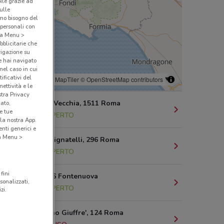
bile grazie ad
sulle
amo bisogno del
 personali con
o a Menu >
bblicitarie che
vigazione su
e hai navigato
(nel caso in cui
ificativi del
© MapTiler
© OpenStreetMap contributors
ettività e le
stra Privacy
Via Salaria Vecchia, 1511 Roma
cato,
e tue
10.2 km
APERTO
la nostra App.
nti generici e
 a Menu >
Via Appia Pignatelli, 296 Roma
12.2 km
APERTO
fini
Via Alfieri, 6 Fontenuova
sonalizzati,
15.5 km
APERTO
zi.
Via Antonino Giuffre', 124 Roma