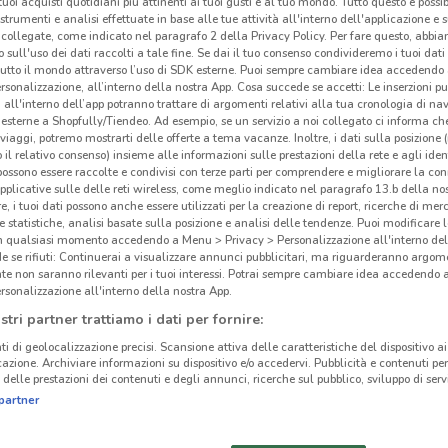
i tuoi acquisti quotidiani più attinenti ai tuoi gusti e al tuo mondo. Tutto questo è possi
 strumenti e analisi effettuate in base alle tue attività all'interno dell'applicazione e 
collegate, come indicato nel paragrafo 2 della Privacy Policy. Per fare questo, abbi
 sull'uso dei dati raccolti a tale fine. Se dai il tuo consenso condivideremo i tuoi dati
tutto il mondo attraverso l’uso di SDK esterne. Puoi sempre cambiare idea accedend
rsonalizzazione, all’interno della nostra App. Cosa succede se accetti: Le inserzioni pu
i all'interno dell’app potranno trattare di argomenti relativi alla tua cronologia di na
esterne a Shopfully/Tiendeo. Ad esempio, se un servizio a noi collegato ci informa ch
i viaggi, potremo mostrarti delle offerte a tema vacanze. Inoltre, i dati sulla posizione 
o il relativo consenso) insieme alle informazioni sulle prestazioni della rete e agli ident
 possono essere raccolte e condivisi con terze parti per comprendere e migliorare la conn
pplicative sulle delle reti wireless, come meglio indicato nel paragrafo 13.b della no
re, i tuoi dati possono anche essere utilizzati per la creazione di report, ricerche di mer
 e statistiche, analisi basate sulla posizione e analisi delle tendenze. Puoi modificare l
in qualsiasi momento accedendo a Menu > Privacy > Personalizzazione all'interno del
 se rifiuti: Continuerai a visualizzare annunci pubblicitari, ma riguarderanno argome
te non saranno rilevanti per i tuoi interessi. Potrai sempre cambiare idea accedendo
rsonalizzazione all'interno della nostra App.
stri partner trattiamo i dati per fornire:
ti di geolocalizzazione precisi. Scansione attiva delle caratteristiche del dispositivo ai 
icazione. Archiviare informazioni su dispositivo e/o accedervi. Pubblicità e contenuti per
delle prestazioni dei contenuti e degli annunci, ricerche sul pubblico, sviluppo di servi
partner