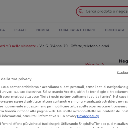
ICA
ESTATE
NOVITÀ
CURA CASA E CORPO
BRICOLAGE
ozi MD nelle vicinanze
Via G. D'Anna, 70 - Offerte, telefono e orari
Neg
Più info
Contin
 della tua privacy
i
1014
partner archiviamo e accediamo ai dati personali, come i dati di navigazione g
ri univoci, sul tuo dispositivo. Selezionando Accetto, abiliti le tecnologie di tracciame
li scopi mostrati alla voce "Noi e i nostri partner trattiamo i dati da fornire". Nel caso 
ovessero essere disabilitate, alcuni contenuti e annunci visualizzati potrebbero non ess
re nuovamente a questo menu per modificare le tue scelte o per revocare il consenso
tra finalità in fondo alla pagina web. Tali scelte avranno effetto nel contesto del nost
 informazioni, consulta l'Informativa sulla privacy.
Privacy policy
i fornirti offerte più vicine ai tuoi bisogni: Utilizzando Shopfully/Tiendeo puoi visualizz