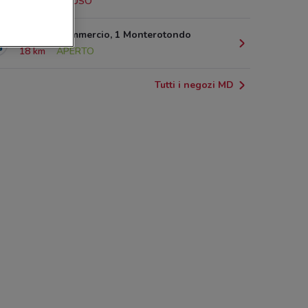
18 km
CHIUSO
Via Del Commercio, 1 Monterotondo
18 km
APERTO
Tutti i negozi MD