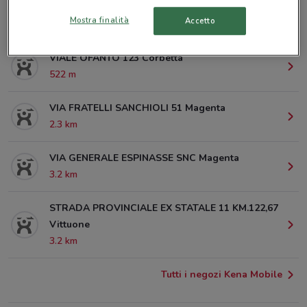
VIA BRERA 41 Corbetta
Mostra finalità
Accetto
232 m
VIALE OFANTO 123 Corbetta
522 m
VIA FRATELLI SANCHIOLI 51 Magenta
2.3 km
VIA GENERALE ESPINASSE SNC Magenta
3.2 km
STRADA PROVINCIALE EX STATALE 11 KM.122,67
Vittuone
3.2 km
Tutti i negozi Kena Mobile