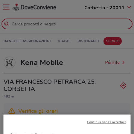
Corbetta - 20011
BANCHE E ASSICURAZIONI
VIAGGI
RISTORANTI
SERVIZI
Kena Mobile
Più info
VIA FRANCESCO PETRARCA 25,
CORBETTA
482 m
Verifica gli orari
Continua senza accettare
Gli orari dei negozi possono variare in base agli ultimi
provvedimenti regionali o nazionali. Verifica l’accuratezza