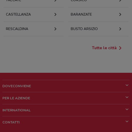
TRECATE
CORSICO
CASTELLANZA
BARANZATE
RESCALDINA
BUSTO ARSIZIO
Tutte le città
DOVECONVIENE
Cos'è DoveConviene
PER LE AZIENDE
Chi siamo
Cosa facciamo
INTERNATIONAL
News e media
Richieste commerciali e marketing
Brazil
CONTATTI
Lavora con noi
Mexico
Segnalazione punto vendita