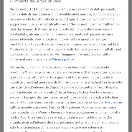
Ci importa della tua privacy
chiamando il negozio.
Noi e i nostri
1014
partner archiviamo e accediamo ai dati personali,
Chiama il negozio
come i dati di navigazione gli o identificatori univoci, sul tuo dispositivo.
Selezionando Accetto, abiliti le tecnologie di tracciamento affinché
supportino gli scopi mostrati alla voce "Noi e i nostri partner trattiamo i
Lunedì
Martedì
Mercoledì
Giovedì
Venerdì
Sabato
n.d.
n.d.
n.d.
n.d.
n.d.
n.d.
dati da fornire". Nel caso in cui queste tecnologie dovessero essere
Domenica
n.d.
disabilitate, alcuni contenuti e annunci visualizzati potrebbero non
essere rilevanti. Puoi accedere nuovamente a questo menu per
+390297487167
modificare le tue scelte o per revocare il consenso facendo clic sul link
Mostra finalità in fondo alla pagina web. Tali scelte avranno effetto nel
contesto del nostro Sito web. Per maggiori informazioni, consulta
l'Informativa sulla privacy.
Privacy policy
Tutte le promozioni di questo negozio
Permettici di fornirti offerte più vicine ai tuoi bisogni: Utilizzando
Shopfully/Tiendeo puoi visualizzare inserzioni e offerte per i tuoi acquisti
quotidiani più attinenti ai tuoi gusti e al tuo mondo. Tutto questo è
possibile grazie ad una serie di strumenti e analisi effettuate in base alle
tue attività all'interno dell'applicazione e sulle piattaforme collegate,
come indicato nel paragrafo 2 della Privacy Policy. Per fare questo,
abbiamo bisogno del tuo consenso sull'uso dei dati raccolti a tale fine.
Se dai il tuo consenso condivideremo i tuoi dati personali con
Partners
in
tutto il mondo attraverso l’uso di SDK esterne. Puoi sempre cambiare
idea accedendo a Menu > Privacy > Personalizzazione, all’interno della
nostra App. Cosa succede se accetti: Le inserzioni pubblicitarie che
visualizzerai all'interno dell’app potranno trattare di argomenti relativi
alla tua cronologia di navigazione su piattaforme esterne a