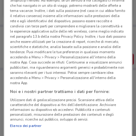
Shopfully/Tiendeo. Ad esempio, se un servizio a noi collegato ci informa
Kena Mobile
che hai navigato in un sito di viaggi, potremo mostrarti delle offerte a
tema vacanze. Inoltre, i dati sulla posizione (nel caso in cui abbia fornito
Scade il 02/09
233 m
il relativo consenso) insieme alle informazioni sulle prestazioni della
rete e agli identificativi del dispositivo, possono essere raccolte e
condivisi con terze parti per comprendere e migliorare la connettività e
le esperienze applicative sulle delle reti wireless, come meglio indicato
Porta DoveConviene sempre con te!
nel paragrafo 13.b della nostra Privacy Policy. Inoltre, i tuoi dati possono
Puoi trovare le migliori offerte dei negozi vicino a te,
anche essere utilizzati per la creazione di report, ricerche di mercato,
salvarle e creare la tua lista del risparmio, comodamente
scientifiche e statistiche, analisi basate sulla posizione e analisi delle
dal tuo cellulare.
tendenze. Puoi modificare le tue preferenze in qualsiasi momento
accedendo a Menu > Privacy > Personalizzazione all'interno della
SCARICA L’APP
nostra App. Cosa succede se rifiuti: Continuerai a visualizzare annunci
pubblicitari, ma riguarderanno argomenti generici e probabilmente non
saranno rilevanti per i tuoi interessi. Potrai sempre cambiare idea
accedendo a Menu > Privacy > Personalizzazione all'interno della
Negozi Kena Mobile a CORBETTA
nostra App.
Noi e i nostri partner trattiamo i dati per fornire:
Utilizzare dati di geolocalizzazione precisi. Scansione attiva delle
caratteristiche del dispositivo ai fini dell’identificazione. Archiviare
informazioni su dispositivo e/o accedervi. Pubblicità e contenuti
personalizzati, misurazione delle prestazioni dei contenuti e degli
annunci, ricerche sul pubblico, sviluppo di servizi.
© MapTiler
© OpenStreetMap contributors
Elenco dei partner