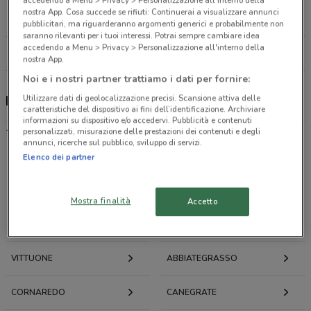
Via Torino, 3/5 Varedo
nostra App. Cosa succede se rifiuti: Continuerai a visualizzare annunci
24.5 km
pubblicitari, ma riguarderanno argomenti generici e probabilmente non
saranno rilevanti per i tuoi interessi. Potrai sempre cambiare idea
accedendo a Menu > Privacy > Personalizzazione all'interno della
Tutti i negozi Enerpoint
nostra App.
Noi e i nostri partner trattiamo i dati per fornire:
Utilizzare dati di geolocalizzazione precisi. Scansione attiva delle
Enerpoint, offerte e negozi
caratteristiche del dispositivo ai fini dell’identificazione. Archiviare
informazioni su dispositivo e/o accedervi. Pubblicità e contenuti
-
personalizzati, misurazione delle prestazioni dei contenuti e degli
annunci, ricerche sul pubblico, sviluppo di servizi.
Elenco dei partner
Offerte volantini e cataloghi per città nelle vicinanze
Mostra finalità
Accetto
CORBETTA
MAGENTA
VITTUONE
ABBIATEGRASSO
CORNAREDO
CANEGRATE