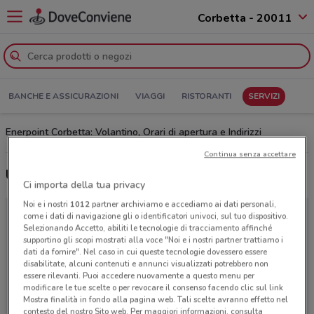
Corbetta - 20011
BANCHE E ASSICURAZIONI
VIAGGI
RISTORANTI
SERVIZI
Enerpoint Corbetta: Volantino, Orari di apertura e Indirizzi
Continua senza accettare
Ultime offerte del volantino Enerpoint
Ci importa della tua privacy
Noi e i nostri
1012
partner archiviamo e accediamo ai dati personali,
come i dati di navigazione gli o identificatori univoci, sul tuo dispositivo.
Selezionando Accetto, abiliti le tecnologie di tracciamento affinché
supportino gli scopi mostrati alla voce "Noi e i nostri partner trattiamo i
dati da fornire". Nel caso in cui queste tecnologie dovessero essere
disabilitate, alcuni contenuti e annunci visualizzati potrebbero non
essere rilevanti. Puoi accedere nuovamente a questo menu per
modificare le tue scelte o per revocare il consenso facendo clic sul link
Mostra finalità in fondo alla pagina web. Tali scelte avranno effetto nel
contesto del nostro Sito web. Per maggiori informazioni, consulta