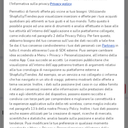
l'Informativa sulla privacy.
Privacy policy
Permettici di fornirti offerte più vicine ai tuoi bisogni: Utilizzando
Shopfully/Tiendeo puoi visualizzare inserzioni e offerte per i tuoi acquisti
quotidiani più attinenti ai tuoi gusti e al tuo mondo. Tutto questo è
Ci dispiace, al momento non abbiamo pubblicato
possibile grazie ad una serie di strumenti e analisi effettuate in base alle
volantini nella tua zona. Riprova più tardi.
tue attività all'interno dell'applicazione e sulle piattaforme collegate,
come indicato nel paragrafo 2 della Privacy Policy. Per fare questo,
abbiamo bisogno del tuo consenso sull'uso dei dati raccolti a tale fine.
Se dai il tuo consenso condivideremo i tuoi dati personali con
Partners
in
tutto il mondo attraverso l’uso di SDK esterne. Puoi sempre cambiare
idea accedendo a Menu > Privacy > Personalizzazione, all’interno della
nostra App. Cosa succede se accetti: Le inserzioni pubblicitarie che
Porta DoveConviene sempre con te!
visualizzerai all'interno dell’app potranno trattare di argomenti relativi
Puoi trovare le migliori offerte dei negozi vicino a te,
alla tua cronologia di navigazione su piattaforme esterne a
salvarle e creare la tua lista del risparmio, comodamente
Shopfully/Tiendeo. Ad esempio, se un servizio a noi collegato ci informa
dal tuo cellulare.
che hai navigato in un sito di viaggi, potremo mostrarti delle offerte a
tema vacanze. Inoltre, i dati sulla posizione (nel caso in cui abbia fornito
SCARICA L’APP
il relativo consenso) insieme alle informazioni sulle prestazioni della
rete e agli identificativi del dispositivo, possono essere raccolte e
condivisi con terze parti per comprendere e migliorare la connettività e
le esperienze applicative sulle delle reti wireless, come meglio indicato
nel paragrafo 13.b della nostra Privacy Policy. Inoltre, i tuoi dati possono
Negozi Enerpoint a Corbetta
anche essere utilizzati per la creazione di report, ricerche di mercato,
scientifiche e statistiche, analisi basate sulla posizione e analisi delle
tendenze. Puoi modificare le tue preferenze in qualsiasi momento
accedendo a Menu > Privacy > Personalizzazione all'interno della