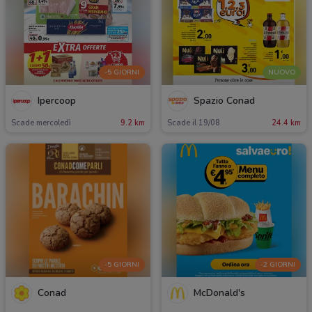
-5 GIORNI
NUOVO
Ipercoop
Spazio Conad
Scade mercoledì
9.2 km
Scade il 19/08
24.4 km
-5 GIORNI
-2 GIORNI
Conad
McDonald's