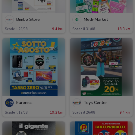
Bimbo Store
Medi-Market
Scade il 26/08
9.4 km
Scade il 31/08
18.3 km
Euronics
Toys Center
Scade il 19/08
19.2 km
Scade il 26/08
9.4 km