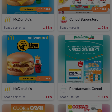
-2 GIORNI
-4 GIORNI
McDonald's
Conad Superstore
Scade domenica
1.1 km
Scade martedì
11.9 km
-2 GIORNI
McDonald's
Parafarmacia Conad
Scade domenica
1.1 km
Scade il 03/09
24.4 km