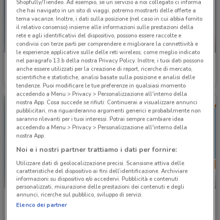
Shopfully/Tiendeo. Ad esempio, se un servizio a noi collegato ci informa
che hai navigato in un sito di viaggi, potremo mostrarti delle offerte a
tema vacanze. Inoltre, i dati sulla posizione (nel caso in cui abbia fornito
il relativo consenso) insieme alle informazioni sulle prestazioni della
rete e agli identificativi del dispositivo, possono essere raccolte e
condivisi con terze parti per comprendere e migliorare la connettività e
NUOVO
le esperienze applicative sulle delle reti wireless, come meglio indicato
nel paragrafo 13.b della nostra Privacy Policy. Inoltre, i tuoi dati possono
Euronics
Carrefour Ipermercati
anche essere utilizzati per la creazione di report, ricerche di mercato,
scientifiche e statistiche, analisi basate sulla posizione e analisi delle
Scade il 19/08
10 km
Scade il 19/08
17.1 km
tendenze. Puoi modificare le tue preferenze in qualsiasi momento
accedendo a Menu > Privacy > Personalizzazione all'interno della
nostra App. Cosa succede se rifiuti: Continuerai a visualizzare annunci
pubblicitari, ma riguarderanno argomenti generici e probabilmente non
saranno rilevanti per i tuoi interessi. Potrai sempre cambiare idea
accedendo a Menu > Privacy > Personalizzazione all'interno della
nostra App.
Noi e i nostri partner trattiamo i dati per fornire:
Utilizzare dati di geolocalizzazione precisi. Scansione attiva delle
caratteristiche del dispositivo ai fini dell’identificazione. Archiviare
informazioni su dispositivo e/o accedervi. Pubblicità e contenuti
NUOVO
personalizzati, misurazione delle prestazioni dei contenuti e degli
annunci, ricerche sul pubblico, sviluppo di servizi.
Bennet
Conad
Elenco dei partner
Scade il 16/09
11 km
Scade mercoledì
17.6 km