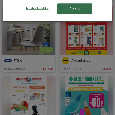
Mostra finalità
Accetto
NUOVO
JYSK
Arcaplanet
Scade mercoledì
10.9 km
Scade il 16/08
553 m