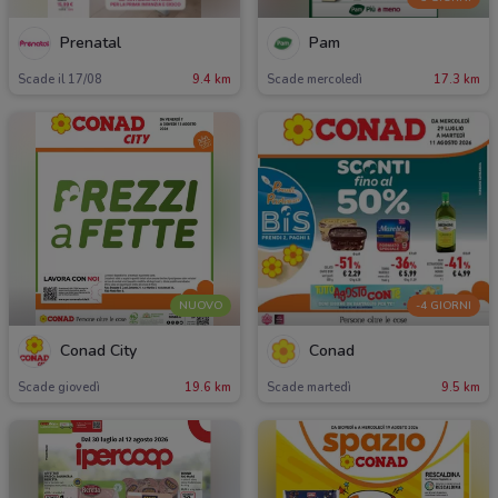
Prenatal
Pam
Scade il 17/08
9.4 km
Scade mercoledì
17.3 km
NUOVO
-4 GIORNI
Conad City
Conad
Scade giovedì
19.6 km
Scade martedì
9.5 km