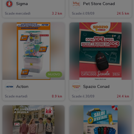
Sigma
Pet Store Conad
Scade mercoledì
3.2 km
Scade il 09/09
24.5 km
NUOVO
Action
Spazio Conad
Scade martedì
8.9 km
Scade il 30/09
24.4 km