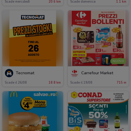
Scade mercoledì
20.6 km
Scade domenica
1.1 km
NUOVO
Tecnomat
Carrefour Market
Scade il 26/08
18.8 km
Scade il 19/08
715 m