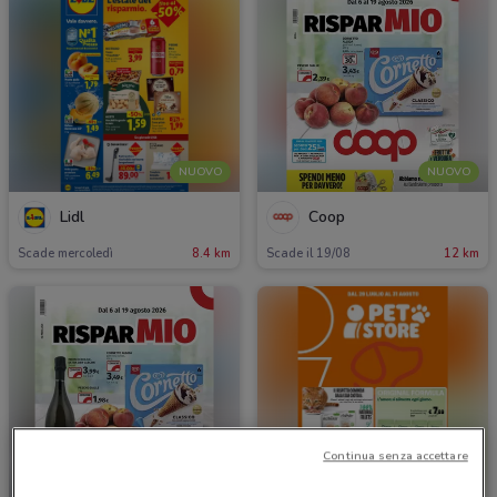
NUOVO
NUOVO
Lidl
Coop
Scade mercoledì
8.4 km
Scade il 19/08
12 km
Continua senza accettare
NUOVO