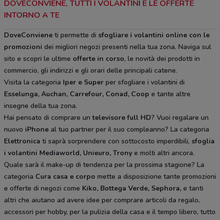
DOVECONVIENE, TUTTI I VOLANTINI E LE OFFERTE
INTORNO A TE
DoveConviene
ti permette di
sfogliare i volantini online con le
promozioni
dei migliori negozi presenti nella tua zona. Naviga sul
sito e scopri le ultime
offerte in corso
, le novità dei prodotti in
commercio, gli indirizzi e gli orari delle principali catene.
Visita la categoria
Iper e Super
per sfogliare i volantini di
Esselunga, Auchan, Carrefour, Conad, Coop
e tante altre
insegne della tua zona.
Hai pensato di comprare un
televisore full HD
? Vuoi regalare un
nuovo
iPhone
al tuo partner per il suo compleanno? La categoria
Elettronica
ti saprà sorprendere con sottocosto imperdibili,
sfoglia
i volantini
Mediaworld, Unieuro, Trony
e molti altri ancora.
Quale sarà il make-up di tendenza per la prossima stagione? La
categoria
Cura casa e corpo
mette a disposizione tante promozioni
e offerte di negozi come
Kiko, Bottega Verde, Sephora,
e tanti
altri che aiutano ad avere idee
per comprare articoli da regalo,
accessori per hobby, per la pulizia della casa e il tempo libero, tutto