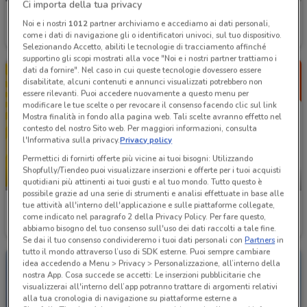
Ci importa della tua privacy
Coop
Iper La grande i
Noi e i nostri
1012
partner archiviamo e accediamo ai dati personali,
come i dati di navigazione gli o identificatori univoci, sul tuo dispositivo.
Scade il 19/08
15 km
Scade il 31/08
8.5 km
Selezionando Accetto, abiliti le tecnologie di tracciamento affinché
supportino gli scopi mostrati alla voce "Noi e i nostri partner trattiamo i
dati da fornire". Nel caso in cui queste tecnologie dovessero essere
disabilitate, alcuni contenuti e annunci visualizzati potrebbero non
essere rilevanti. Puoi accedere nuovamente a questo menu per
modificare le tue scelte o per revocare il consenso facendo clic sul link
Mostra finalità in fondo alla pagina web. Tali scelte avranno effetto nel
contesto del nostro Sito web. Per maggiori informazioni, consulta
l'Informativa sulla privacy.
Privacy policy
Permettici di fornirti offerte più vicine ai tuoi bisogni: Utilizzando
Shopfully/Tiendeo puoi visualizzare inserzioni e offerte per i tuoi acquisti
-5 GIORNI
-4 GIORNI
quotidiani più attinenti ai tuoi gusti e al tuo mondo. Tutto questo è
possibile grazie ad una serie di strumenti e analisi effettuate in base alle
tue attività all'interno dell'applicazione e sulle piattaforme collegate,
Il Gigante
Unes
come indicato nel paragrafo 2 della Privacy Policy. Per fare questo,
abbiamo bisogno del tuo consenso sull'uso dei dati raccolti a tale fine.
Scade mercoledì
11.9 km
Scade martedì
7.6 km
Se dai il tuo consenso condivideremo i tuoi dati personali con
Partners
in
tutto il mondo attraverso l’uso di SDK esterne. Puoi sempre cambiare
idea accedendo a Menu > Privacy > Personalizzazione, all’interno della
nostra App. Cosa succede se accetti: Le inserzioni pubblicitarie che
visualizzerai all'interno dell’app potranno trattare di argomenti relativi
alla tua cronologia di navigazione su piattaforme esterne a