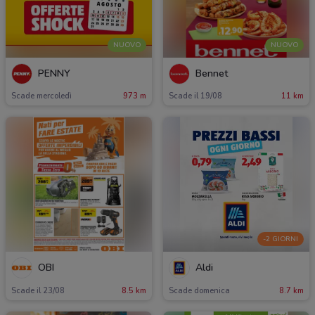
NUOVO
NUOVO
PENNY
Bennet
Scade mercoledì
973 m
Scade il 19/08
11 km
-2 GIORNI
OBI
Aldi
Scade il 23/08
8.5 km
Scade domenica
8.7 km