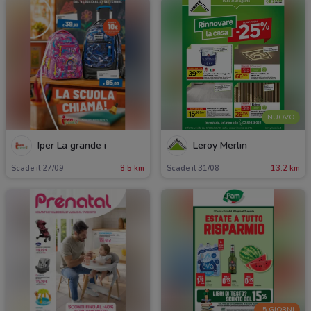
NUOVO
Iper La grande i
Leroy Merlin
Scade il 27/09
8.5 km
Scade il 31/08
13.2 km
-5 GIORNI