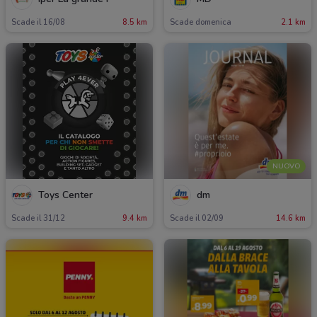
Scade il 16/08
8.5 km
Scade domenica
2.1 km
NUOVO
Toys Center
dm
Scade il 31/12
9.4 km
Scade il 02/09
14.6 km