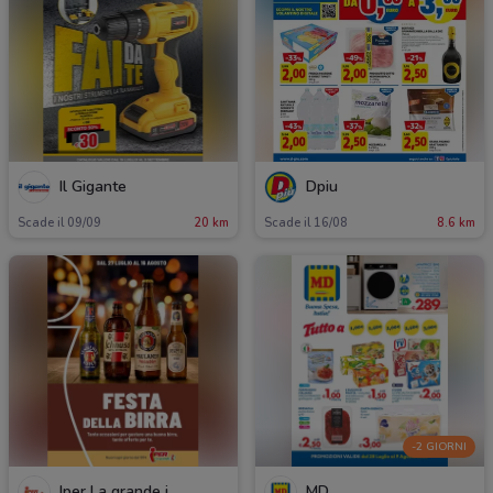
Il Gigante
Dpiu
Scade il 09/09
20 km
Scade il 16/08
8.6 km
-2 GIORNI
Iper La grande i
MD