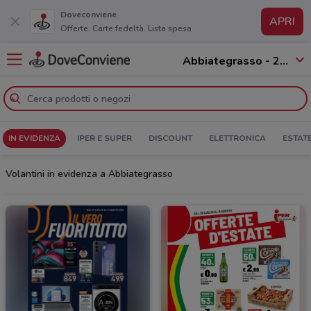
Doveconviene
APRI
Offerte. Carte fedeltà. Lista spesa
Abbiategrasso - 20081
IN EVIDENZA
IPER E SUPER
DISCOUNT
ELETTRONICA
ESTAT
Volantini in evidenza a Abbiategrasso