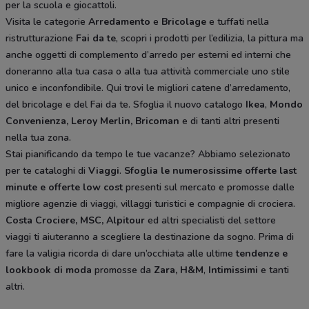
per la scuola e giocattoli.
Visita le categorie
Arredamento
e
Bricolage
e tuffati nella
ristrutturazione
Fai da te
, scopri i prodotti per l’edilizia, la pittura ma
anche oggetti di complemento d’arredo per esterni ed interni che
doneranno alla tua casa o alla tua attività commerciale uno stile
unico e inconfondibile. Qui trovi le migliori catene d’arredamento,
del bricolage e del Fai da te. Sfoglia il nuovo catalogo
Ikea
,
Mondo
Convenienza, Leroy Merlin, Bricoman
e di tanti altri presenti
nella tua zona.
Stai pianificando da tempo le tue vacanze? Abbiamo selezionato
per te cataloghi di
Viaggi
.
Sfoglia le numerosissime offerte last
minute e offerte low cost
presenti sul mercato e promosse dalle
migliore agenzie di viaggi, villaggi turistici e compagnie di crociera.
Costa Crociere, MSC, Alpitour
ed altri specialisti del settore
viaggi ti aiuteranno a scegliere la destinazione da sogno. Prima di
fare la valigia ricorda di dare un’occhiata alle ultime
tendenze e
lookbook di moda
promosse da
Zara, H&M
,
Intimissimi
e tanti
altri.