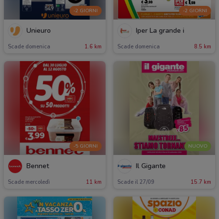
-2 GIORNI
-2 GIORNI
Unieuro
Iper La grande i
Scade domenica
1.6 km
Scade domenica
8.5 km
-5 GIORNI
NUOVO
Bennet
Il Gigante
Scade mercoledì
11 km
Scade il 27/09
15.7 km