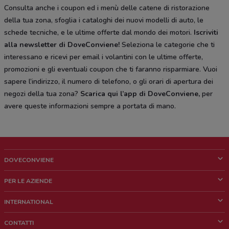
Consulta anche i coupon ed i menù delle catene di ristorazione
della tua zona, sfoglia i cataloghi dei nuovi modelli di auto, le
schede tecniche, e le ultime offerte dal mondo dei motori.
Iscriviti
alla newsletter di DoveConviene
!
Seleziona le categorie che ti
interessano e ricevi per email i volantini con le ultime offerte,
promozioni e gli eventuali coupon che ti faranno risparmiare. Vuoi
sapere l’indirizzo, il numero di telefono, o gli orari di apertura dei
negozi della tua zona?
Scarica qui l’app di DoveConviene
,
per
avere queste informazioni sempre a portata di mano.
DOVECONVIENE
Cos'è DoveConviene
PER LE AZIENDE
Chi siamo
Cosa facciamo
INTERNATIONAL
News e media
Richieste commerciali e marketing
Brazil
CONTATTI
Lavora con noi