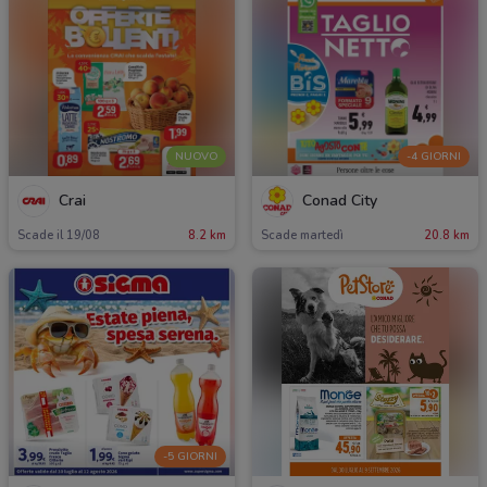
NUOVO
-4 GIORNI
Crai
Conad City
Scade il 19/08
8.2 km
Scade martedì
20.8 km
-5 GIORNI