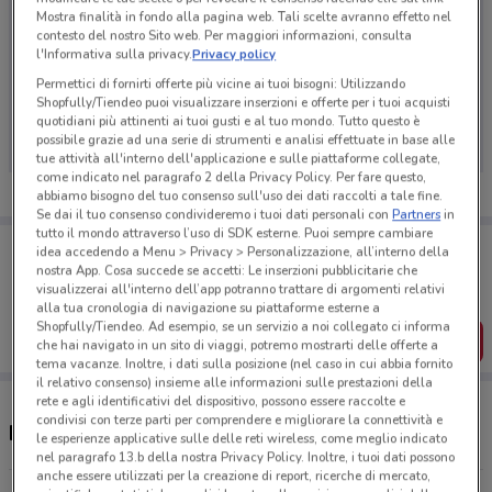
Mostra finalità in fondo alla pagina web. Tali scelte avranno effetto nel
contesto del nostro Sito web. Per maggiori informazioni, consulta
l'Informativa sulla privacy.
Privacy policy
Permettici di fornirti offerte più vicine ai tuoi bisogni: Utilizzando
Ci dispiace, al momento non abbiamo pubblicato
Shopfully/Tiendeo puoi visualizzare inserzioni e offerte per i tuoi acquisti
volantini nella tua zona. Riprova più tardi.
quotidiani più attinenti ai tuoi gusti e al tuo mondo. Tutto questo è
possibile grazie ad una serie di strumenti e analisi effettuate in base alle
tue attività all'interno dell'applicazione e sulle piattaforme collegate,
come indicato nel paragrafo 2 della Privacy Policy. Per fare questo,
abbiamo bisogno del tuo consenso sull'uso dei dati raccolti a tale fine.
Se dai il tuo consenso condivideremo i tuoi dati personali con
Partners
in
tutto il mondo attraverso l’uso di SDK esterne. Puoi sempre cambiare
Porta DoveConviene sempre con te!
idea accedendo a Menu > Privacy > Personalizzazione, all’interno della
Puoi trovare le migliori offerte dei negozi vicino a te,
nostra App. Cosa succede se accetti: Le inserzioni pubblicitarie che
salvarle e creare la tua lista del risparmio, comodamente
visualizzerai all'interno dell’app potranno trattare di argomenti relativi
dal tuo cellulare.
alla tua cronologia di navigazione su piattaforme esterne a
Shopfully/Tiendeo. Ad esempio, se un servizio a noi collegato ci informa
SCARICA L’APP
che hai navigato in un sito di viaggi, potremo mostrarti delle offerte a
tema vacanze. Inoltre, i dati sulla posizione (nel caso in cui abbia fornito
il relativo consenso) insieme alle informazioni sulle prestazioni della
rete e agli identificativi del dispositivo, possono essere raccolte e
condivisi con terze parti per comprendere e migliorare la connettività e
Negozi Coinstar a Corbetta
le esperienze applicative sulle delle reti wireless, come meglio indicato
nel paragrafo 13.b della nostra Privacy Policy. Inoltre, i tuoi dati possono
anche essere utilizzati per la creazione di report, ricerche di mercato,