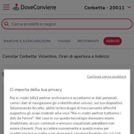
Corbetta - 20011
BANCHE E ASSICURAZIONI
VIAGGI
RISTORANTI
SERVIZI
Coinstar Corbetta: Volantino, Orari di apertura e Indirizzi
Ultime offerte del volantino Coinstar
Continua senza accettare
Ci importa della tua privacy
Noi e i nostri
1012
partner archiviamo e accediamo ai dati personali,
come i dati di navigazione gli o identificatori univoci, sul tuo dispositivo.
Selezionando Accetto, abiliti le tecnologie di tracciamento affinché
supportino gli scopi mostrati alla voce "Noi e i nostri partner trattiamo i
dati da fornire". Nel caso in cui queste tecnologie dovessero essere
disabilitate, alcuni contenuti e annunci visualizzati potrebbero non
essere rilevanti. Puoi accedere nuovamente a questo menu per
modificare le tue scelte o per revocare il consenso facendo clic sul link