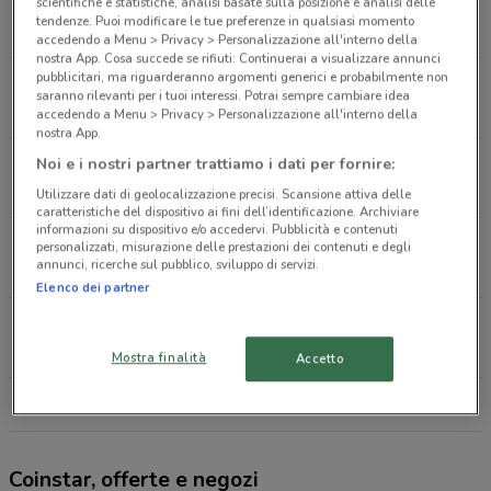
Sp 227 Dir. Vittuone-Cisliano, 2 Vittuone
scientifiche e statistiche, analisi basate sulla posizione e analisi delle
tendenze. Puoi modificare le tue preferenze in qualsiasi momento
2.5 km
APERTO
accedendo a Menu > Privacy > Personalizzazione all'interno della
nostra App. Cosa succede se rifiuti: Continuerai a visualizzare annunci
pubblicitari, ma riguarderanno argomenti generici e probabilmente non
C.So Italia Magenta
saranno rilevanti per i tuoi interessi. Potrai sempre cambiare idea
4 km
APERTO
accedendo a Menu > Privacy > Personalizzazione all'interno della
nostra App.
Piazza Gandhi, 6 Sedriano
Noi e i nostri partner trattiamo i dati per fornire:
4.8 km
APERTO
Utilizzare dati di geolocalizzazione precisi. Scansione attiva delle
caratteristiche del dispositivo ai fini dell’identificazione. Archiviare
informazioni su dispositivo e/o accedervi. Pubblicità e contenuti
Via Milano, 30 Cornaredo
personalizzati, misurazione delle prestazioni dei contenuti e degli
annunci, ricerche sul pubblico, sviluppo di servizi.
9.2 km
Elenco dei partner
Via Gramsci, 115 Settimo Milanese
11.5 km
APERTO
Mostra finalità
Accetto
Tutti i negozi Coinstar
Coinstar, offerte e negozi