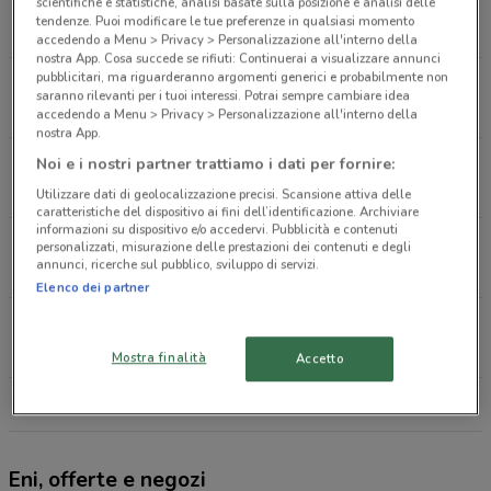
S.p. 114 Km. 5+900 Cisliano
scientifiche e statistiche, analisi basate sulla posizione e analisi delle
tendenze. Puoi modificare le tue preferenze in qualsiasi momento
5.8 km
accedendo a Menu > Privacy > Personalizzazione all'interno della
nostra App. Cosa succede se rifiuti: Continuerai a visualizzare annunci
pubblicitari, ma riguarderanno argomenti generici e probabilmente non
Sp 31 Km 12+45 Mesero
saranno rilevanti per i tuoi interessi. Potrai sempre cambiare idea
5.9 km
accedendo a Menu > Privacy > Personalizzazione all'interno della
nostra App.
Roma / Gallina Bareggio
Noi e i nostri partner trattiamo i dati per fornire:
6.2 km
Utilizzare dati di geolocalizzazione precisi. Scansione attiva delle
caratteristiche del dispositivo ai fini dell’identificazione. Archiviare
informazioni su dispositivo e/o accedervi. Pubblicità e contenuti
Viale Giotto Abbiategrasso
personalizzati, misurazione delle prestazioni dei contenuti e degli
annunci, ricerche sul pubblico, sviluppo di servizi.
6.4 km
Elenco dei partner
Str Provle N 34 Inveruno
6.5 km
Mostra finalità
Accetto
Tutti i negozi Eni
Eni, offerte e negozi