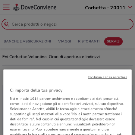
Corbetta - 20011
BANCHE E ASSICURAZIONI
VIAGGI
RISTORANTI
SERVIZI
Eni Corbetta: Volantino, Orari di apertura e Indirizzi
Ultime offerte del volantino Eni
Continua senza accettare
Ci importa della tua privacy
Noi e i nostri
1014
partner archiviamo e accediamo ai dati personali,
come i dati di navigazione gli o identificatori univoci, sul tuo dispositivo.
Selezionando Accetto, abiliti le tecnologie di tracciamento affinché
supportino gli scopi mostrati alla voce "Noi e i nostri partner trattiamo i
dati da fornire". Nel caso in cui queste tecnologie dovessero essere
disabilitate, alcuni contenuti e annunci visualizzati potrebbero non
essere rilevanti. Puoi accedere nuovamente a questo menu per
modificare le tue scelte o per revocare il consenso facendo clic sul link