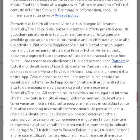
Mostra finalità in fondo alla pagina web. Tali scelte avranno effetto nel
contesto del nostro Sito web. Per maggiori informazioni, consulta
l'Informativa sulla privacy.
Privacy policy
Permettici di fornirti offerte più vicine ai tuoi bisogni: Utilizzando
Ci dispiace, al momento non abbiamo pubblicato
Shopfully/Tiendeo puoi visualizzare inserzioni e offerte per i tuoi acquisti
volantini nella tua zona. Riprova più tardi.
quotidiani più attinenti ai tuoi gusti e al tuo mondo. Tutto questo è
possibile grazie ad una serie di strumenti e analisi effettuate in base alle
tue attività all'interno dell'applicazione e sulle piattaforme collegate,
come indicato nel paragrafo 2 della Privacy Policy. Per fare questo,
abbiamo bisogno del tuo consenso sull'uso dei dati raccolti a tale fine.
Se dai il tuo consenso condivideremo i tuoi dati personali con
Partners
in
tutto il mondo attraverso l’uso di SDK esterne. Puoi sempre cambiare
Porta DoveConviene sempre con te!
idea accedendo a Menu > Privacy > Personalizzazione, all’interno della
Puoi trovare le migliori offerte dei negozi vicino a te,
nostra App. Cosa succede se accetti: Le inserzioni pubblicitarie che
salvarle e creare la tua lista del risparmio, comodamente
visualizzerai all'interno dell’app potranno trattare di argomenti relativi
dal tuo cellulare.
alla tua cronologia di navigazione su piattaforme esterne a
Shopfully/Tiendeo. Ad esempio, se un servizio a noi collegato ci informa
SCARICA L’APP
che hai navigato in un sito di viaggi, potremo mostrarti delle offerte a
tema vacanze. Inoltre, i dati sulla posizione (nel caso in cui abbia fornito
il relativo consenso) insieme alle informazioni sulle prestazioni della
rete e agli identificativi del dispositivo, possono essere raccolte e
condivisi con terze parti per comprendere e migliorare la connettività e
Negozi Eni a Corbetta
le esperienze applicative sulle delle reti wireless, come meglio indicato
nel paragrafo 13.b della nostra Privacy Policy. Inoltre, i tuoi dati possono
anche essere utilizzati per la creazione di report, ricerche di mercato,