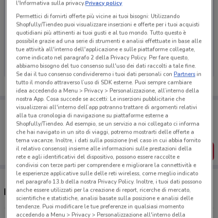
l'Informativa sulla privacy.
Privacy policy
Permettici di fornirti offerte più vicine ai tuoi bisogni: Utilizzando
Shopfully/Tiendeo puoi visualizzare inserzioni e offerte per i tuoi acquisti
quotidiani più attinenti ai tuoi gusti e al tuo mondo. Tutto questo è
Ci dispiace, al momento non abbiamo pubblicato
possibile grazie ad una serie di strumenti e analisi effettuate in base alle
tue attività all'interno dell'applicazione e sulle piattaforme collegate,
volantini nella tua zona. Riprova più tardi.
come indicato nel paragrafo 2 della Privacy Policy. Per fare questo,
abbiamo bisogno del tuo consenso sull'uso dei dati raccolti a tale fine.
Se dai il tuo consenso condivideremo i tuoi dati personali con
Partners
in
tutto il mondo attraverso l’uso di SDK esterne. Puoi sempre cambiare
idea accedendo a Menu > Privacy > Personalizzazione, all’interno della
nostra App. Cosa succede se accetti: Le inserzioni pubblicitarie che
visualizzerai all'interno dell’app potranno trattare di argomenti relativi
Porta DoveConviene sempre con te!
alla tua cronologia di navigazione su piattaforme esterne a
Puoi trovare le migliori offerte dei negozi vicino a te,
Shopfully/Tiendeo. Ad esempio, se un servizio a noi collegato ci informa
salvarle e creare la tua lista del risparmio, comodamente
che hai navigato in un sito di viaggi, potremo mostrarti delle offerte a
dal tuo cellulare.
tema vacanze. Inoltre, i dati sulla posizione (nel caso in cui abbia fornito
il relativo consenso) insieme alle informazioni sulle prestazioni della
SCARICA L’APP
rete e agli identificativi del dispositivo, possono essere raccolte e
condivisi con terze parti per comprendere e migliorare la connettività e
le esperienze applicative sulle delle reti wireless, come meglio indicato
nel paragrafo 13.b della nostra Privacy Policy. Inoltre, i tuoi dati possono
anche essere utilizzati per la creazione di report, ricerche di mercato,
Negozi Move In a Corbetta
scientifiche e statistiche, analisi basate sulla posizione e analisi delle
tendenze. Puoi modificare le tue preferenze in qualsiasi momento
accedendo a Menu > Privacy > Personalizzazione all'interno della