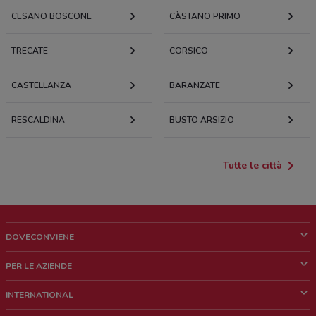
CESANO BOSCONE
CÀSTANO PRIMO
TRECATE
CORSICO
CASTELLANZA
BARANZATE
RESCALDINA
BUSTO ARSIZIO
Tutte le città
DOVECONVIENE
Cos'è DoveConviene
PER LE AZIENDE
Chi siamo
Cosa facciamo
INTERNATIONAL
News e media
Richieste commerciali e marketing