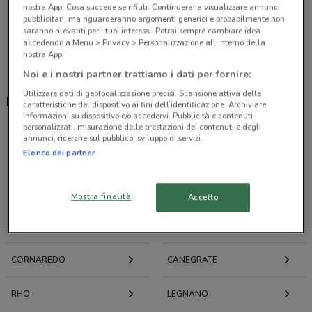
Via Turati Filippo, 52 Cerro Maggiore
nostra App. Cosa succede se rifiuti: Continuerai a visualizzare annunci
15 km
pubblicitari, ma riguarderanno argomenti generici e probabilmente non
saranno rilevanti per i tuoi interessi. Potrai sempre cambiare idea
accedendo a Menu > Privacy > Personalizzazione all'interno della
Tutti i negozi Move In
nostra App.
Noi e i nostri partner trattiamo i dati per fornire:
Utilizzare dati di geolocalizzazione precisi. Scansione attiva delle
Move In, offerte e negozi
caratteristiche del dispositivo ai fini dell’identificazione. Archiviare
informazioni su dispositivo e/o accedervi. Pubblicità e contenuti
personalizzati, misurazione delle prestazioni dei contenuti e degli
annunci, ricerche sul pubblico, sviluppo di servizi.
Elenco dei partner
Offerte volantini e cataloghi per città nelle vicinanze
CORBETTA
MAGENTA
Mostra finalità
Accetto
VITTUONE
ABBIATEGRASSO
CORNAREDO
CANEGRATE
RHO
LEGNANO