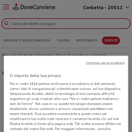
Corbetta - 20011
BANCHE E ASSICURAZIONI
VIAGGI
RISTORANTI
SERVIZI
Move In Corbetta: Volantino, Orari di apertura e Indirizzi
Continua senza accettare
Ultime offerte del volantino Move In
Ci importa della tua privacy
Noi e i nostri
1014
partner archiviamo e accediamo ai dati personali,
come i dati di navigazione gli o identificatori univoci, sul tuo dispositivo.
Selezionando Accetto, abiliti le tecnologie di tracciamento affinché
supportino gli scopi mostrati alla voce "Noi e i nostri partner trattiamo i
dati da fornire". Nel caso in cui queste tecnologie dovessero essere
disabilitate, alcuni contenuti e annunci visualizzati potrebbero non
essere rilevanti. Puoi accedere nuovamente a questo menu per
modificare le tue scelte o per revocare il consenso facendo clic sul link
Mostra finalità in fondo alla pagina web. Tali scelte avranno effetto nel
contesto del nostro Sito web. Per maggiori informazioni, consulta