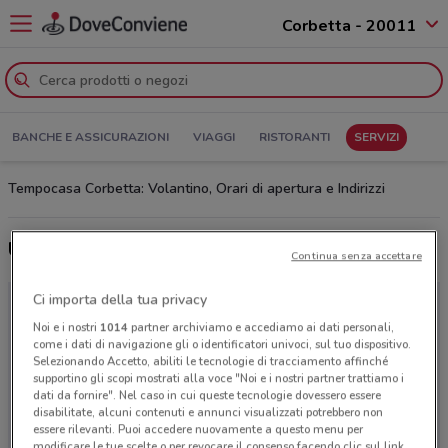
Corbetta - 20011
BANCHE E ASSICURAZIONI
VIAGGI
RISTORANTI
SERVIZI
Tempocasa Corbetta: Volantino, Orari di apertura e Indirizzi
Ultime offerte del volantino Tempocasa
Continua senza accettare
Ci importa della tua privacy
Noi e i nostri
1014
partner archiviamo e accediamo ai dati personali,
come i dati di navigazione gli o identificatori univoci, sul tuo dispositivo.
Selezionando Accetto, abiliti le tecnologie di tracciamento affinché
supportino gli scopi mostrati alla voce "Noi e i nostri partner trattiamo i
dati da fornire". Nel caso in cui queste tecnologie dovessero essere
disabilitate, alcuni contenuti e annunci visualizzati potrebbero non
essere rilevanti. Puoi accedere nuovamente a questo menu per
modificare le tue scelte o per revocare il consenso facendo clic sul link