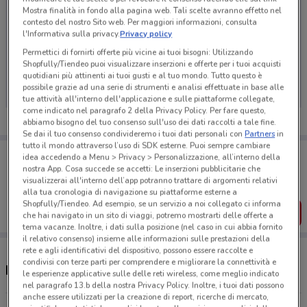
Mostra finalità in fondo alla pagina web. Tali scelte avranno effetto nel
contesto del nostro Sito web. Per maggiori informazioni, consulta
l'Informativa sulla privacy.
Privacy policy
Permettici di fornirti offerte più vicine ai tuoi bisogni: Utilizzando
Ci dispiace, al momento non abbiamo pubblicato
Shopfully/Tiendeo puoi visualizzare inserzioni e offerte per i tuoi acquisti
volantini nella tua zona. Riprova più tardi.
quotidiani più attinenti ai tuoi gusti e al tuo mondo. Tutto questo è
possibile grazie ad una serie di strumenti e analisi effettuate in base alle
tue attività all'interno dell'applicazione e sulle piattaforme collegate,
come indicato nel paragrafo 2 della Privacy Policy. Per fare questo,
abbiamo bisogno del tuo consenso sull'uso dei dati raccolti a tale fine.
Se dai il tuo consenso condivideremo i tuoi dati personali con
Partners
in
tutto il mondo attraverso l’uso di SDK esterne. Puoi sempre cambiare
Porta DoveConviene sempre con te!
idea accedendo a Menu > Privacy > Personalizzazione, all’interno della
Puoi trovare le migliori offerte dei negozi vicino a te,
nostra App. Cosa succede se accetti: Le inserzioni pubblicitarie che
salvarle e creare la tua lista del risparmio, comodamente
visualizzerai all'interno dell’app potranno trattare di argomenti relativi
dal tuo cellulare.
alla tua cronologia di navigazione su piattaforme esterne a
Shopfully/Tiendeo. Ad esempio, se un servizio a noi collegato ci informa
SCARICA L’APP
che hai navigato in un sito di viaggi, potremo mostrarti delle offerte a
tema vacanze. Inoltre, i dati sulla posizione (nel caso in cui abbia fornito
il relativo consenso) insieme alle informazioni sulle prestazioni della
rete e agli identificativi del dispositivo, possono essere raccolte e
condivisi con terze parti per comprendere e migliorare la connettività e
Negozi Tempocasa a Corbetta
le esperienze applicative sulle delle reti wireless, come meglio indicato
nel paragrafo 13.b della nostra Privacy Policy. Inoltre, i tuoi dati possono
anche essere utilizzati per la creazione di report, ricerche di mercato,