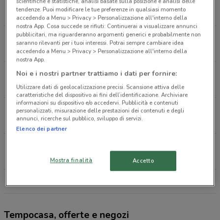
Via Carlo Cattaneo, 7 Corbetta
scientifiche e statistiche, analisi basate sulla posizione e analisi delle
tendenze. Puoi modificare le tue preferenze in qualsiasi momento
100 m
accedendo a Menu > Privacy > Personalizzazione all'interno della
nostra App. Cosa succede se rifiuti: Continuerai a visualizzare annunci
pubblicitari, ma riguarderanno argomenti generici e probabilmente non
Via Garibaldi, 34 Magenta
saranno rilevanti per i tuoi interessi. Potrai sempre cambiare idea
2.8 km
accedendo a Menu > Privacy > Personalizzazione all'interno della
nostra App.
Piazza Del Popolo 28 Arluno
Noi e i nostri partner trattiamo i dati per fornire:
4.4 km
Utilizzare dati di geolocalizzazione precisi. Scansione attiva delle
caratteristiche del dispositivo ai fini dell’identificazione. Archiviare
informazioni su dispositivo e/o accedervi. Pubblicità e contenuti
Via De Amicis,29 Sedriano
personalizzati, misurazione delle prestazioni dei contenuti e degli
annunci, ricerche sul pubblico, sviluppo di servizi.
4.5 km
Elenco dei partner
Piazza San Giovanni 29/31 Cisliano
5.9 km
Mostra finalità
Accetto
Tutti i negozi Tempocasa
Tempocasa, offerte e negozi