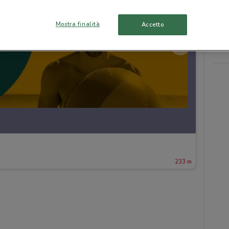
Mostra finalità
Accetto
233 m