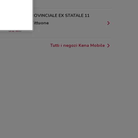
3.2 km
STRADA PROVINCIALE EX STATALE 11
KM.122,67 Vittuone
3.2 km
Tutti i negozi Kena Mobile