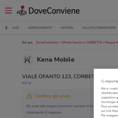
BRICOLAGE
ARREDAMENTO
MOTORI
SALUTE E BENESSERE
Sei qui:
DoveConviene
Offerte Servizi a CORBETTA
Negozi 
Kena Mobile
VIALE OFANTO 123, CORBETTA
Ci importa
527 m
Noi e i nostr
identificato
Verifica gli orari
supportino g
tecnologie d
Gli orari dei negozi possono variare in base agli ultimi 
Puoi accede
sul link Mos
chiamando il negozio.
Per maggiori