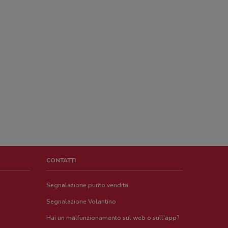
CONTATTI
Segnalazione punto vendita
Segnalazione Volantino
Hai un malfunzionamento sul web o sull'app?