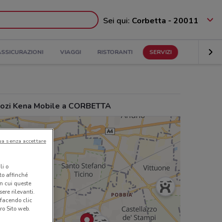
Sei qui:
Corbetta - 20011
ASSICURAZIONI
VIAGGI
RISTORANTI
SERVIZI
ozi Kena Mobile a CORBETTA
ua senza accettare
li o
nto affinché
in cui queste
ere rilevanti.
 facendo clic
ro Sito web.