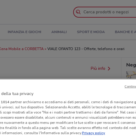
INFANZIA E GIOCHI
ANIMALI
SPORT E MODA
BANCHE E 
Kena Mobile a CORBETTA
VIALE OFANTO 123 - Offerte, telefono e orari
Neg
Più info
Contin
 della tua privacy
i
1014
partner archiviamo e accediamo ai dati personali, come i dati di navigazione g
ri univoci, sul tuo dispositivo. Selezionando Accetto, abiliti le tecnologie di tracciame
li scopi mostrati alla voce "Noi e i nostri partner trattiamo i dati da fornire". Nel caso 
ovessero essere disabilitate, alcuni contenuti e annunci visualizzati potrebbero non ess
provvedimenti regionali o nazionali. Verifica l’accuratezza
re nuovamente a questo menu per modificare le tue scelte o per revocare il consenso
tra finalità in fondo alla pagina web. Tali scelte avranno effetto nel contesto del nost
 informazioni, consulta l'Informativa sulla privacy.
Privacy policy