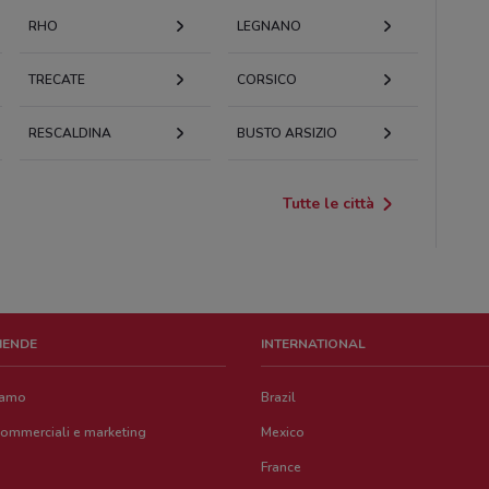
RHO
LEGNANO
TRECATE
CORSICO
RESCALDINA
BUSTO ARSIZIO
Tutte le città
ZIENDE
INTERNATIONAL
iamo
Brazil
commerciali e marketing
Mexico
France