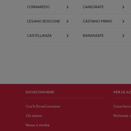
CORNAREDO
CANEGRATE
CESANO BOSCONE
CÀSTANO PRIMO
CASTELLANZA
BARANZATE
DOVECONVIENE
PER LE A
Cos'è DoveConviene
Cosa facc
Chi siamo
Richieste 
News e media