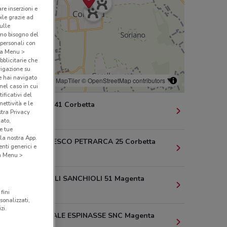
are inserzioni e
bile grazie ad
sulle
amo bisogno del
 personali con
o a Menu >
bblicitarie che
vigazione su
e hai navigato
© MapTiler
© OpenStreetMap contributors
(nel caso in cui
ificativi del
ettività e le
VIA BRERA 41 Corbetta
stra Privacy
232 m
cato,
e tue
la nostra App.
VIA FRANCESCO PETRARCA 25 Corbetta
nti generici e
465 m
 a Menu >
VIA FRATELLI SANCHIOLI 51 Magenta
2.3 km
fini
sonalizzati,
zi.
VIA GENERALE ESPINASSE SNC Magenta