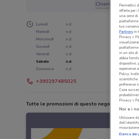
Chiama il negozio
Permettici d
offerte per 
una serie di
piattaforme 
Lunedì
n.d.
tuo consenso
Martedì
n.d.
Partners
in 
Privacy > Pe
Mercoledì
n.d.
visualizzera
Giovedì
n.d.
piattaforme 
in un sito d
Venerdì
n.d.
abbia fornit
Sabato
n.d.
dispositivo,
esperienze a
Domenica
n.d.
Policy. Inolt
scientifiche
+390297485025
preferenze 
Cosa succede
probabilmen
Privacy > Pe
Tutte le promozioni di questo negozio
Noi e i no
Utilizzare da
dell’identif
misurazione 
Elenco dei 