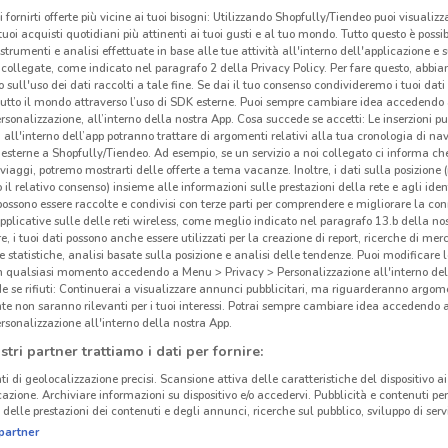
i fornirti offerte più vicine ai tuoi bisogni: Utilizzando Shopfully/Tiendeo puoi visualizz
i tuoi acquisti quotidiani più attinenti ai tuoi gusti e al tuo mondo. Tutto questo è possi
 strumenti e analisi effettuate in base alle tue attività all'interno dell'applicazione e 
collegate, come indicato nel paragrafo 2 della Privacy Policy. Per fare questo, abbi
 sull'uso dei dati raccolti a tale fine. Se dai il tuo consenso condivideremo i tuoi dati
tutto il mondo attraverso l’uso di SDK esterne. Puoi sempre cambiare idea accedend
rsonalizzazione, all’interno della nostra App. Cosa succede se accetti: Le inserzioni pu
i all'interno dell’app potranno trattare di argomenti relativi alla tua cronologia di na
esterne a Shopfully/Tiendeo. Ad esempio, se un servizio a noi collegato ci informa ch
i viaggi, potremo mostrarti delle offerte a tema vacanze. Inoltre, i dati sulla posizione 
o il relativo consenso) insieme alle informazioni sulle prestazioni della rete e agli ident
 possono essere raccolte e condivisi con terze parti per comprendere e migliorare la conn
pplicative sulle delle reti wireless, come meglio indicato nel paragrafo 13.b della no
re, i tuoi dati possono anche essere utilizzati per la creazione di report, ricerche di mer
 e statistiche, analisi basate sulla posizione e analisi delle tendenze. Puoi modificare l
in qualsiasi momento accedendo a Menu > Privacy > Personalizzazione all'interno del
 se rifiuti: Continuerai a visualizzare annunci pubblicitari, ma riguarderanno argome
te non saranno rilevanti per i tuoi interessi. Potrai sempre cambiare idea accedendo
rsonalizzazione all'interno della nostra App.
stri partner trattiamo i dati per fornire:
ti di geolocalizzazione precisi. Scansione attiva delle caratteristiche del dispositivo ai 
icazione. Archiviare informazioni su dispositivo e/o accedervi. Pubblicità e contenuti per
delle prestazioni dei contenuti e degli annunci, ricerche sul pubblico, sviluppo di servi
partner