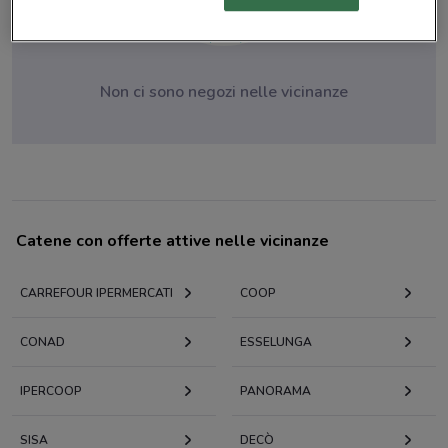
Non ci sono negozi nelle vicinanze
Catene con offerte attive nelle vicinanze
CARREFOUR IPERMERCATI
COOP
CONAD
ESSELUNGA
IPERCOOP
PANORAMA
SISA
DECÒ