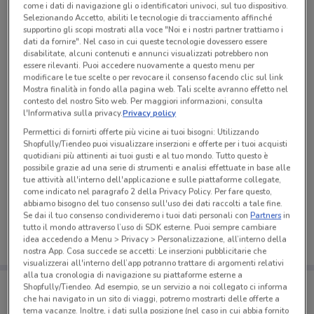
come i dati di navigazione gli o identificatori univoci, sul tuo dispositivo.
Selezionando Accetto, abiliti le tecnologie di tracciamento affinché
supportino gli scopi mostrati alla voce "Noi e i nostri partner trattiamo i
dati da fornire". Nel caso in cui queste tecnologie dovessero essere
disabilitate, alcuni contenuti e annunci visualizzati potrebbero non
essere rilevanti. Puoi accedere nuovamente a questo menu per
modificare le tue scelte o per revocare il consenso facendo clic sul link
Mostra finalità in fondo alla pagina web. Tali scelte avranno effetto nel
contesto del nostro Sito web. Per maggiori informazioni, consulta
l'Informativa sulla privacy.
Privacy policy
Permettici di fornirti offerte più vicine ai tuoi bisogni: Utilizzando
Shopfully/Tiendeo puoi visualizzare inserzioni e offerte per i tuoi acquisti
quotidiani più attinenti ai tuoi gusti e al tuo mondo. Tutto questo è
possibile grazie ad una serie di strumenti e analisi effettuate in base alle
tue attività all'interno dell'applicazione e sulle piattaforme collegate,
Ci dispiace, al momento non abbiamo pubblicato
come indicato nel paragrafo 2 della Privacy Policy. Per fare questo,
volantini nella tua zona. Riprova più tardi.
abbiamo bisogno del tuo consenso sull'uso dei dati raccolti a tale fine.
Se dai il tuo consenso condivideremo i tuoi dati personali con
Partners
in
tutto il mondo attraverso l’uso di SDK esterne. Puoi sempre cambiare
idea accedendo a Menu > Privacy > Personalizzazione, all’interno della
nostra App. Cosa succede se accetti: Le inserzioni pubblicitarie che
visualizzerai all'interno dell’app potranno trattare di argomenti relativi
alla tua cronologia di navigazione su piattaforme esterne a
Porta DoveConviene sempre con te!
Shopfully/Tiendeo. Ad esempio, se un servizio a noi collegato ci informa
Puoi trovare le migliori offerte dei negozi vicino a te,
che hai navigato in un sito di viaggi, potremo mostrarti delle offerte a
salvarle e creare la tua lista del risparmio, comodamente
tema vacanze. Inoltre, i dati sulla posizione (nel caso in cui abbia fornito