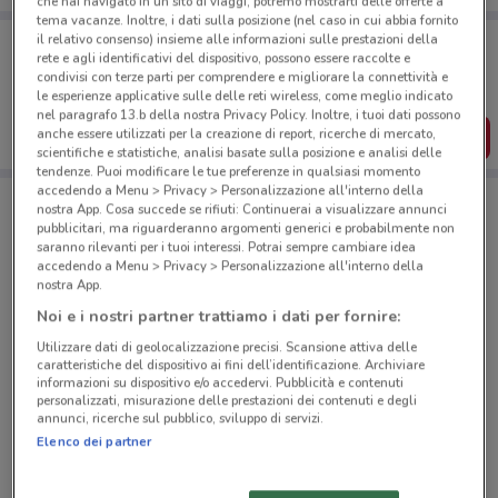
che hai navigato in un sito di viaggi, potremo mostrarti delle offerte a
tema vacanze. Inoltre, i dati sulla posizione (nel caso in cui abbia fornito
Porta DoveConviene sempre con te!
il relativo consenso) insieme alle informazioni sulle prestazioni della
rete e agli identificativi del dispositivo, possono essere raccolte e
Puoi trovare le migliori offerte dei negozi vicino a te,
condivisi con terze parti per comprendere e migliorare la connettività e
salvarle e creare la tua lista del risparmio, comodamente
le esperienze applicative sulle delle reti wireless, come meglio indicato
dal tuo cellulare.
nel paragrafo 13.b della nostra Privacy Policy. Inoltre, i tuoi dati possono
anche essere utilizzati per la creazione di report, ricerche di mercato,
SCARICA L’APP
scientifiche e statistiche, analisi basate sulla posizione e analisi delle
tendenze. Puoi modificare le tue preferenze in qualsiasi momento
accedendo a Menu > Privacy > Personalizzazione all'interno della
nostra App. Cosa succede se rifiuti: Continuerai a visualizzare annunci
Negozi Il Gigante a Oggiona Santo Stefano
pubblicitari, ma riguarderanno argomenti generici e probabilmente non
saranno rilevanti per i tuoi interessi. Potrai sempre cambiare idea
accedendo a Menu > Privacy > Personalizzazione all'interno della
nostra App.
Noi e i nostri partner trattiamo i dati per fornire:
Utilizzare dati di geolocalizzazione precisi. Scansione attiva delle
caratteristiche del dispositivo ai fini dell’identificazione. Archiviare
© MapTiler
© OpenStreetMap contributors
informazioni su dispositivo e/o accedervi. Pubblicità e contenuti
personalizzati, misurazione delle prestazioni dei contenuti e degli
annunci, ricerche sul pubblico, sviluppo di servizi.
Elenco dei partner