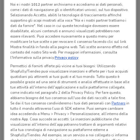
Noi e i nostri
1012
partner archiviamo e accediamo ai dati personali,
come i dati di navigazione gli o identificatori univoci, sul tuo dispositivo.
Selezionando Accetto, abiliti le tecnologie di tracciamento affinché
Tutte le promozioni di questo negozio
supportino gli scopi mostrati alla voce "Noi e i nostri partner trattiamo i
dati da fornire". Nel caso in cui queste tecnologie dovessero essere
disabilitate, alcuni contenuti e annunci visualizzati potrebbero non
essere rilevanti. Puoi accedere nuovamente a questo menu per
modificare le tue scelte o per revocare il consenso facendo clic sul link
Mostra finalità in fondo alla pagina web. Tali scelte avranno effetto nel
contesto del nostro Sito web. Per maggiori informazioni, consulta
l'Informativa sulla privacy.
Privacy policy
Permettici di fornirti offerte più vicine ai tuoi bisogni: Utilizzando
Shopfully/Tiendeo puoi visualizzare inserzioni e offerte per i tuoi acquisti
quotidiani più attinenti ai tuoi gusti e al tuo mondo. Tutto questo è
possibile grazie ad una serie di strumenti e analisi effettuate in base alle
tue attività all'interno dell'applicazione e sulle piattaforme collegate,
come indicato nel paragrafo 2 della Privacy Policy. Per fare questo,
abbiamo bisogno del tuo consenso sull'uso dei dati raccolti a tale fine.
Se dai il tuo consenso condivideremo i tuoi dati personali con
Partners
in
Ci dispiace, al momento non abbiamo pubblicato
tutto il mondo attraverso l’uso di SDK esterne. Puoi sempre cambiare
volantini nella tua zona. Riprova più tardi.
idea accedendo a Menu > Privacy > Personalizzazione, all’interno della
nostra App. Cosa succede se accetti: Le inserzioni pubblicitarie che
visualizzerai all'interno dell’app potranno trattare di argomenti relativi
alla tua cronologia di navigazione su piattaforme esterne a
Shopfully/Tiendeo. Ad esempio, se un servizio a noi collegato ci informa