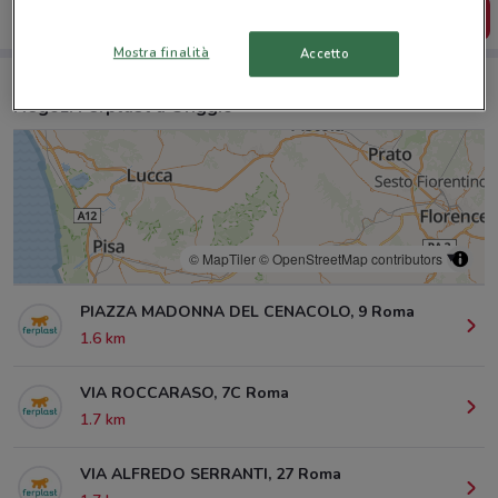
SCARICA L’APP
Mostra finalità
Accetto
Negozi Ferplast a Origgio
© MapTiler
© OpenStreetMap contributors
PIAZZA MADONNA DEL CENACOLO, 9 Roma
1.6 km
VIA ROCCARASO, 7C Roma
1.7 km
VIA ALFREDO SERRANTI, 27 Roma