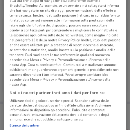
alla tua cronologia di navigazione su piattaforme esterne a
Scade il 31/12
1.6 km
Shopfully/Tiendeo. Ad esempio, se un servizio a noi collegato ci informa
che hai navigato in un sito di viaggi, potremo mostrarti delle offerte a
tema vacanze. Inoltre, i dati sulla posizione (nel caso in cui abbia fornito
il relativo consenso) insieme alle informazioni sulle prestazioni della
rete e agli identificativi del dispositivo, possono essere raccolte e
condivisi con terze parti per comprendere e migliorare la connettività e
le esperienze applicative sulle delle reti wireless, come meglio indicato
nel paragrafo 13.b della nostra Privacy Policy. Inoltre, i tuoi dati possono
anche essere utilizzati per la creazione di report, ricerche di mercato,
scientifiche e statistiche, analisi basate sulla posizione e analisi delle
tendenze. Puoi modificare le tue preferenze in qualsiasi momento
accedendo a Menu > Privacy > Personalizzazione all'interno della
nostra App. Cosa succede se rifiuti: Continuerai a visualizzare annunci
pubblicitari, ma riguarderanno argomenti generici e probabilmente non
saranno rilevanti per i tuoi interessi. Potrai sempre cambiare idea
Ferplast
Ferplast
accedendo a Menu > Privacy > Personalizzazione all'interno della
nostra App.
Scade il 31/12
1.6 km
Scade il 31/12
1.6 km
Noi e i nostri partner trattiamo i dati per fornire:
Utilizzare dati di geolocalizzazione precisi. Scansione attiva delle
caratteristiche del dispositivo ai fini dell’identificazione. Archiviare
Porta DoveConviene sempre con te!
informazioni su dispositivo e/o accedervi. Pubblicità e contenuti
Puoi trovare le migliori offerte dei negozi vicino a te,
personalizzati, misurazione delle prestazioni dei contenuti e degli
salvarle e creare la tua lista del risparmio, comodamente
annunci, ricerche sul pubblico, sviluppo di servizi.
dal tuo cellulare.
Elenco dei partner