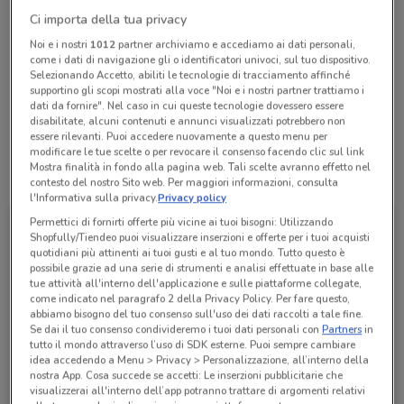
Chiama il negozio
Ci importa della tua privacy
Noi e i nostri
1012
partner archiviamo e accediamo ai dati personali,
come i dati di navigazione gli o identificatori univoci, sul tuo dispositivo.
Lunedì
Martedì
Mercoledì
n.d.
n.d.
n.d.
Selezionando Accetto, abiliti le tecnologie di tracciamento affinché
Giovedì
n.d.
Venerdì
Sabato
Domenica
n.d.
n.d.
n.d.
supportino gli scopi mostrati alla voce "Noi e i nostri partner trattiamo i
dati da fornire". Nel caso in cui queste tecnologie dovessero essere
0296731168
disabilitate, alcuni contenuti e annunci visualizzati potrebbero non
essere rilevanti. Puoi accedere nuovamente a questo menu per
modificare le tue scelte o per revocare il consenso facendo clic sul link
Mostra finalità in fondo alla pagina web. Tali scelte avranno effetto nel
Tutte le promozioni di questo negozio
contesto del nostro Sito web. Per maggiori informazioni, consulta
l'Informativa sulla privacy.
Privacy policy
Permettici di fornirti offerte più vicine ai tuoi bisogni: Utilizzando
Shopfully/Tiendeo puoi visualizzare inserzioni e offerte per i tuoi acquisti
quotidiani più attinenti ai tuoi gusti e al tuo mondo. Tutto questo è
possibile grazie ad una serie di strumenti e analisi effettuate in base alle
tue attività all'interno dell'applicazione e sulle piattaforme collegate,
come indicato nel paragrafo 2 della Privacy Policy. Per fare questo,
abbiamo bisogno del tuo consenso sull'uso dei dati raccolti a tale fine.
Se dai il tuo consenso condivideremo i tuoi dati personali con
Partners
in
tutto il mondo attraverso l’uso di SDK esterne. Puoi sempre cambiare
idea accedendo a Menu > Privacy > Personalizzazione, all’interno della
nostra App. Cosa succede se accetti: Le inserzioni pubblicitarie che
Ferplast
visualizzerai all'interno dell’app potranno trattare di argomenti relativi