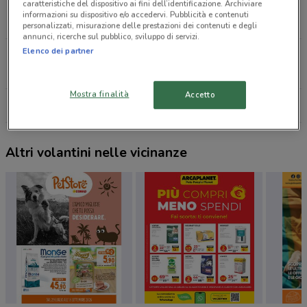
caratteristiche del dispositivo ai fini dell’identificazione. Archiviare
VIA FESTO AVIENO, 36 Roma
informazioni su dispositivo e/o accedervi. Pubblicità e contenuti
1.7 km
personalizzati, misurazione delle prestazioni dei contenuti e degli
annunci, ricerche sul pubblico, sviluppo di servizi.
Elenco dei partner
VIA B. GOSIO , 120 Roma
1.9 km
Mostra finalità
Accetto
Tutti i negozi Ferplast
Altri volantini nelle vicinanze