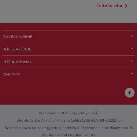
Tutte le città
DOVECONVIENE
Cos'è DoveConviene
PER LE AZIENDE
Chi siamo
Cosa facciamo
INTERNATIONAL
News e media
Richieste commerciali e marketing
Brazil
CONTATTI
Lavora con noi
Mexico
Segnalazione punto vendita
France
Segnalazione Volantino
Australia
Hai un malfunzionamento sul web o sull'app?
New Zealand
© Copyright 2026 Shopfully S.p.A.
Shopfully S.p.A. - C.F / P. Iva 03156531208 REA: MI-2029270
Società a socio unico soggetta all’attività di direzione e coordinamento di
MEDIA Central Holding GmbH