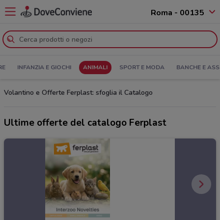
Roma - 00135
RE
INFANZIA E GIOCHI
ANIMALI
SPORT E MODA
BANCHE E ASS
Volantino e Offerte Ferplast: sfoglia il Catalogo
Ultime offerte del catalogo Ferplast