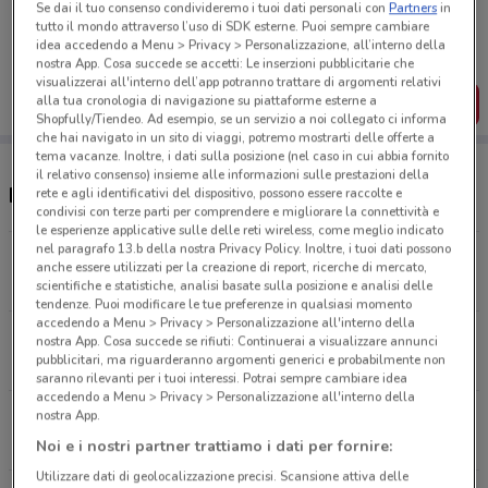
Porta DoveConviene sempre con te!
Se dai il tuo consenso condivideremo i tuoi dati personali con
Partners
in
tutto il mondo attraverso l’uso di SDK esterne. Puoi sempre cambiare
Puoi trovare le migliori offerte dei negozi vicino a te,
idea accedendo a Menu > Privacy > Personalizzazione, all’interno della
salvarle e creare la tua lista del risparmio, comodamente
dal tuo cellulare.
nostra App. Cosa succede se accetti: Le inserzioni pubblicitarie che
visualizzerai all'interno dell’app potranno trattare di argomenti relativi
alla tua cronologia di navigazione su piattaforme esterne a
SCARICA L’APP
Shopfully/Tiendeo. Ad esempio, se un servizio a noi collegato ci informa
che hai navigato in un sito di viaggi, potremo mostrarti delle offerte a
tema vacanze. Inoltre, i dati sulla posizione (nel caso in cui abbia fornito
il relativo consenso) insieme alle informazioni sulle prestazioni della
Negozi Ferplast nelle vicinanze
rete e agli identificativi del dispositivo, possono essere raccolte e
condivisi con terze parti per comprendere e migliorare la connettività e
le esperienze applicative sulle delle reti wireless, come meglio indicato
nel paragrafo 13.b della nostra Privacy Policy. Inoltre, i tuoi dati possono
PIAZZA MADONNA DEL CENACOLO, 9 Roma
anche essere utilizzati per la creazione di report, ricerche di mercato,
1.6 km
scientifiche e statistiche, analisi basate sulla posizione e analisi delle
tendenze. Puoi modificare le tue preferenze in qualsiasi momento
accedendo a Menu > Privacy > Personalizzazione all'interno della
VIA ROCCARASO, 7C Roma
nostra App. Cosa succede se rifiuti: Continuerai a visualizzare annunci
pubblicitari, ma riguarderanno argomenti generici e probabilmente non
1.7 km
saranno rilevanti per i tuoi interessi. Potrai sempre cambiare idea
accedendo a Menu > Privacy > Personalizzazione all'interno della
VIA ALFREDO SERRANTI, 27 Roma
nostra App.
1.7 km
Noi e i nostri partner trattiamo i dati per fornire:
Utilizzare dati di geolocalizzazione precisi. Scansione attiva delle