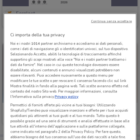
Ferplast
Continua senza accettare
Scade il 31/12
1.6 km
Ci importa della tua privacy
Noi e i nostri
1014
partner archiviamo e accediamo ai dati personali,
come i dati di navigazione gli o identificatori univoci, sul tuo dispositivo.
Selezionando Accetto, abiliti le tecnologie di tracciamento affinché
supportino gli scopi mostrati alla voce "Noi e i nostri partner trattiamo i
dati da fornire". Nel caso in cui queste tecnologie dovessero essere
disabilitate, alcuni contenuti e annunci visualizzati potrebbero non
essere rilevanti. Puoi accedere nuovamente a questo menu per
modificare le tue scelte o per revocare il consenso facendo clic sul link
Mostra finalità in fondo alla pagina web. Tali scelte avranno effetto nel
contesto del nostro Sito web. Per maggiori informazioni, consulta
l'Informativa sulla privacy.
Privacy policy
Permettici di fornirti offerte più vicine ai tuoi bisogni: Utilizzando
Ferplast
Ferplast
Shopfully/Tiendeo puoi visualizzare inserzioni e offerte per i tuoi acquisti
quotidiani più attinenti ai tuoi gusti e al tuo mondo. Tutto questo è
Scade il 31/12
1.6 km
Scade il 31/12
1.6 km
possibile grazie ad una serie di strumenti e analisi effettuate in base alle
tue attività all'interno dell'applicazione e sulle piattaforme collegate,
come indicato nel paragrafo 2 della Privacy Policy. Per fare questo,
abbiamo bisogno del tuo consenso sull'uso dei dati raccolti a tale fine.