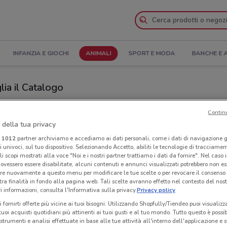
INFANZIA E GIOCHI
ANIMALI
SPORT E MODA
BANCHE E 
lia il Catalogo
zi Isola dei Tesori nelle vicinanze
Contin
 della tua privacy
 Tesori
Ora
i
1012
partner archiviamo e accediamo ai dati personali, come i dati di navigazione g
ri univoci, sul tuo dispositivo. Selezionando Accetto, abiliti le tecnologie di tracciame
li scopi mostrati alla voce "Noi e i nostri partner trattiamo i dati da fornire". Nel caso 
ovessero essere disabilitate, alcuni contenuti e annunci visualizzati potrebbero non ess
re nuovamente a questo menu per modificare le tue scelte o per revocare il consenso
tra finalità in fondo alla pagina web. Tali scelte avranno effetto nel contesto del nost
 informazioni, consulta l'Informativa sulla privacy.
Privacy policy
i fornirti offerte più vicine ai tuoi bisogni: Utilizzando Shopfully/Tiendeo puoi visualizz
i tuoi acquisti quotidiani più attinenti ai tuoi gusti e al tuo mondo. Tutto questo è possi
 strumenti e analisi effettuate in base alle tue attività all'interno dell'applicazione e 