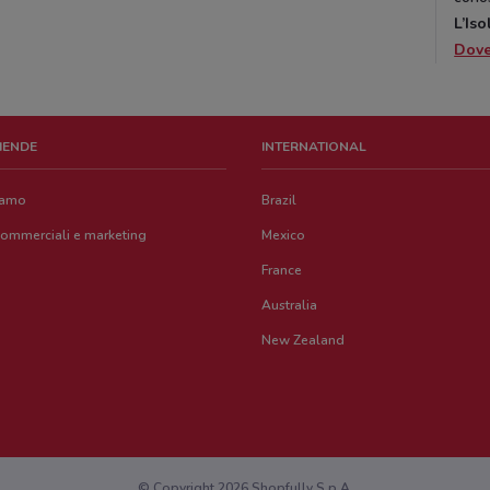
L’Iso
Dov
ZIENDE
INTERNATIONAL
iamo
Brazil
commerciali e marketing
Mexico
France
Australia
New Zealand
© Copyright 2026 Shopfully S.p.A.