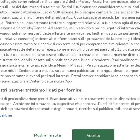
collegate, come indicato nel paragrafo 2 della Privacy Policy. Per fare questo, abbi
 sull'uso dei dati raccolti a tale fine. Se dai il tuo consenso condivideremo i tuoi dati
tutto il mondo attraverso l’uso di SDK esterne. Puoi sempre cambiare idea accedend
rsonalizzazione, all’interno della nostra App. Cosa succede se accetti: Le inserzioni pu
i all'interno dell’app potranno trattare di argomenti relativi alla tua cronologia di na
esterne a Shopfully/Tiendeo. Ad esempio, se un servizio a noi collegato ci informa ch
ato volantini nella tua zona. Riprova più tardi.
i viaggi, potremo mostrarti delle offerte a tema vacanze. Inoltre, i dati sulla posizione 
o il relativo consenso) insieme alle informazioni sulle prestazioni della rete e agli ident
 possono essere raccolte e condivisi con terze parti per comprendere e migliorare la conn
pplicative sulle delle reti wireless, come meglio indicato nel paragrafo 13.b della no
re, i tuoi dati possono anche essere utilizzati per la creazione di report, ricerche di mer
 e statistiche, analisi basate sulla posizione e analisi delle tendenze. Puoi modificare l
in qualsiasi momento accedendo a Menu > Privacy > Personalizzazione all'interno del
 se rifiuti: Continuerai a visualizzare annunci pubblicitari, ma riguarderanno argome
cinanze
te non saranno rilevanti per i tuoi interessi. Potrai sempre cambiare idea accedendo
rsonalizzazione all'interno della nostra App.
stri partner trattiamo i dati per fornire:
ISOLA DEI TESORI
ISOLA DEI TESORI
Iso
ti di geolocalizzazione precisi. Scansione attiva delle caratteristiche del dispositivo ai 
MONTEROTONDO
CIAMPINO
icazione. Archiviare informazioni su dispositivo e/o accedervi. Pubblicità e contenuti per
delle prestazioni dei contenuti e degli annunci, ricerche sul pubblico, sviluppo di servi
L’Iso
partner
ISOLA DEI TESORI
ISOLA DEI TESORI
vendi
TIVOLI
OSTIA
vend
Mostra finalità
Accetto
L’Iso