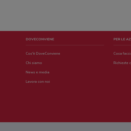
DOVECONVIENE
PER LE A
Cos'è DoveConviene
Cosa facc
Chi siamo
Richieste 
News e media
Lavora con noi