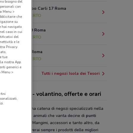
amo bisogno del
 personali con
Piazza Filippo Carli 17 Roma
o a Menu >
1.8 km
APERTO
bblicitarie che
vigazione su
e hai navigato
Via Zara 7-9 Roma
(nel caso in cui
4.8 km
APERTO
ificativi del
ettività e le
stra Privacy
Via Zara, 7 Roma
cato,
e tue
4.8 km
APERTO
la nostra App.
nti generici e
 a Menu >
Tutti i negozi Isola dei Tesori
la dei Tesori - volantino, offerte e orari
fini
sonalizzati,
zi.
la dei Tesori
è una catena di negozi specializzati nella
ta di prodotti per animali che vanta decine di
punti
ita
in tutta Italia. Mangimi, accessori e tanto altro, da
la dei Tesori
troverai sempre i prodotti delle migliori