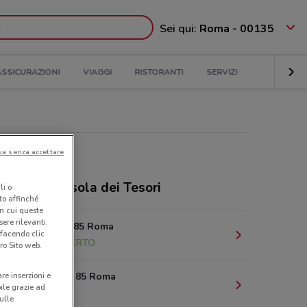
Sei qui:
Roma - 00135
ASSICURAZIONI
VIAGGI
RISTORANTI
SERVIZI
ua senza accettare
ri e negozi Isola dei Tesori
li o
nto affinché
in cui queste
ere rilevanti.
Via Seneca 85 Roma
 facendo clic
1.7 km
APERTO
ro Sito web.
Via Seneca, 85 Roma
are inserzioni e
bile grazie ad
1.7 km
sulle