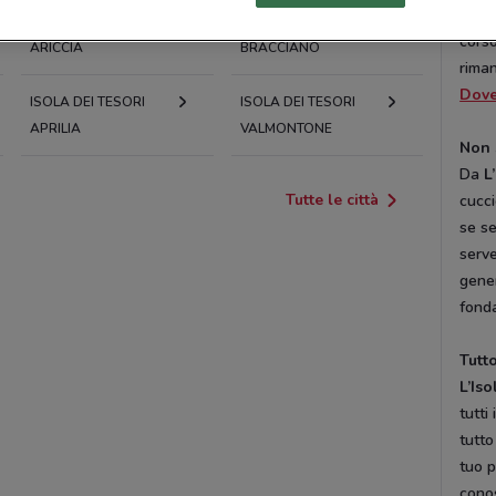
march
ISOLA DEI TESORI
ISOLA DEI TESORI
corso
ARICCIA
BRACCIANO
riman
Dove
ISOLA DEI TESORI
ISOLA DEI TESORI
APRILIA
VALMONTONE
Non 
Da
L
Tutte le città
cucci
se s
serve
gener
fonda
Tutto
L’Iso
tutti
tutt
tuo p
cono