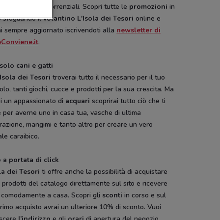
e a prezzi concorrenziali. Scopri tutte le
promozioni
in
 sfogliando il
volantino L'Isola dei Tesori
online e
i sempre aggiornato iscrivendoti alla
newsletter di
Conviene.it
.
solo cani e gatti
’Isola dei Tesori
troverai tutto il necessario per il tuo
olo, tanti giochi, cucce e prodotti per la sua crescita. Ma
ei un appassionato di
acquari
scoprirai tutto ciò che ti
 per averne uno in casa tua, vasche di ultima
azione, mangimi e tanto altro per creare un vero
le caraibico.
 a portata di click
la dei Tesori
ti offre anche la possibilità di acquistare
 i prodotti del catalogo direttamente sul sito e ricevere
o comodamente a casa. Scopri gli
sconti
in corso e sul
rimo acquisto avrai un ulteriore 10% di sconto. Vuoi
scere
l’indirizzo
e gli
orari
di apertura del negozio