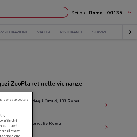
Sei qui:
Roma - 00135
ASSICURAZIONI
VIAGGI
RISTORANTI
SERVIZI
ozi ZooPlanet nelle vicinanze
ua senza accettare
Via Ipogeo degli Ottavi, 103 Roma
5.6 km
li o
nto affinché
Via Rapagnano, 95 Roma
in cui queste
7.2 km
ere rilevanti.
 facendo clic