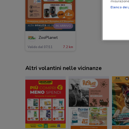
misurazione 
Elenco dei 
IN ARRIVO
ZooPlanet
Valido dal 07/11
7.2 km
Altri volantini nelle vicinanze