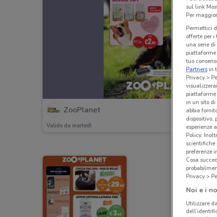
sul link Mos
Per maggiori
Permettici d
offerte per 
una serie di
piattaforme 
tuo consenso
Partners
in 
Privacy > Pe
visualizzera
piattaforme 
in un sito d
ZooPlanet
abbia fornit
dispositivo,
Valido da martedì
esperienze a
Policy. Inolt
scientifiche
preferenze 
Cosa succede
probabilmen
Privacy > Pe
Noi e i no
Utilizzare da
dell’identif