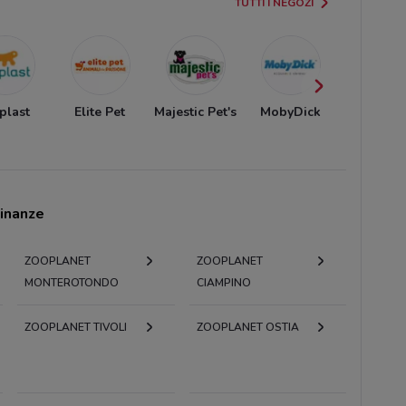
TUTTI I NEGOZI
plast
Elite Pet
Majestic Pet's
MobyDick
Best Fri
cinanze
ZOOPLANET
ZOOPLANET
MONTEROTONDO
CIAMPINO
ZOOPLANET TIVOLI
ZOOPLANET OSTIA