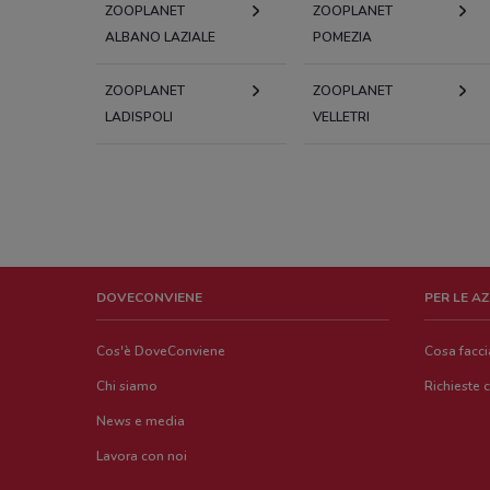
ZOOPLANET
ZOOPLANET
ALBANO LAZIALE
POMEZIA
ZOOPLANET
ZOOPLANET
LADISPOLI
VELLETRI
DOVECONVIENE
PER LE A
Cos'è DoveConviene
Cosa facc
Chi siamo
Richieste 
News e media
Lavora con noi