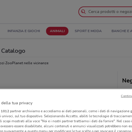
INFANZIA E GIOCHI
ANIMALI
SPORT E MODA
BANCHE E 
l Catalogo
zi ZooPlanet nelle vicinanze
Neg
Contin
 della tua privacy
i
1012
partner archiviamo e accediamo ai dati personali, come i dati di navigazione g
ri univoci, sul tuo dispositivo. Selezionando Accetto, abiliti le tecnologie di tracciame
li scopi mostrati alla voce "Noi e i nostri partner trattiamo i dati da fornire". Nel caso 
ovessero essere disabilitate, alcuni contenuti e annunci visualizzati potrebbero non ess
re nuovamente a questo menu per modificare le tue scelte o per revocare il consenso