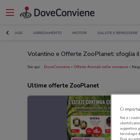
BRICOLAGE
ARREDAMENTO
MOTORI
SALUTE E BENESSERE
Volantino e Offerte ZooPlanet: sfoglia i
Sei qui:
DoveConviene
Offerte Animali nelle vicinanze
Nego
Ultime offerte ZooPlanet
Ci importa
Noi e i nostr
identificato
supportino g
tecnologie d
Puoi accede