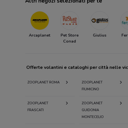
Altri negozi selezionati per te
Arcaplanet
Pet Store
Giulius
Fer
Conad
Offerte volantini e cataloghi per città nelle vi
ZOOPLANET ROMA
ZOOPLANET
FIUMICINO
ZOOPLANET
ZOOPLANET
FRASCATI
GUIDONIA
MONTECELIO