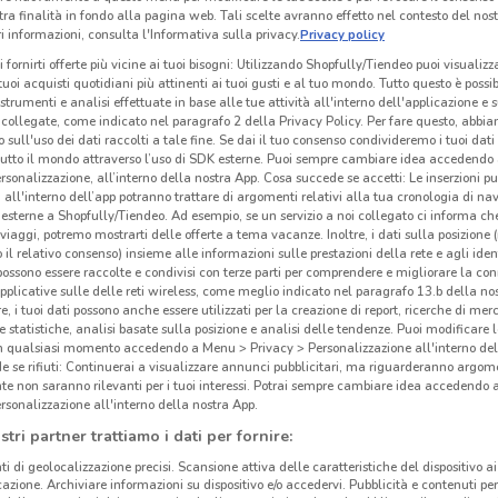
tra finalità in fondo alla pagina web. Tali scelte avranno effetto nel contesto del nost
 informazioni, consulta l'Informativa sulla privacy.
Privacy policy
i fornirti offerte più vicine ai tuoi bisogni: Utilizzando Shopfully/Tiendeo puoi visualizz
i tuoi acquisti quotidiani più attinenti ai tuoi gusti e al tuo mondo. Tutto questo è possi
 strumenti e analisi effettuate in base alle tue attività all'interno dell'applicazione e 
collegate, come indicato nel paragrafo 2 della Privacy Policy. Per fare questo, abbi
 sull'uso dei dati raccolti a tale fine. Se dai il tuo consenso condivideremo i tuoi dati
tutto il mondo attraverso l’uso di SDK esterne. Puoi sempre cambiare idea accedend
rsonalizzazione, all’interno della nostra App. Cosa succede se accetti: Le inserzioni pu
i all'interno dell’app potranno trattare di argomenti relativi alla tua cronologia di na
esterne a Shopfully/Tiendeo. Ad esempio, se un servizio a noi collegato ci informa ch
i viaggi, potremo mostrarti delle offerte a tema vacanze. Inoltre, i dati sulla posizione 
o il relativo consenso) insieme alle informazioni sulle prestazioni della rete e agli ident
Zoo
 possono essere raccolte e condivisi con terze parti per comprendere e migliorare la conn
7.2 km
pplicative sulle delle reti wireless, come meglio indicato nel paragrafo 13.b della no
re, i tuoi dati possono anche essere utilizzati per la creazione di report, ricerche di mer
Zoo 
 e statistiche, analisi basate sulla posizione e analisi delle tendenze. Puoi modificare l
in qualsiasi momento accedendo a Menu > Privacy > Personalizzazione all'interno del
famig
 se rifiuti: Continuerai a visualizzare annunci pubblicitari, ma riguarderanno argome
gatti
te non saranno rilevanti per i tuoi interessi. Potrai sempre cambiare idea accedendo
l’Ita
rsonalizzazione all'interno della nostra App.
nuove
stri partner trattiamo i dati per fornire:
merc
ti di geolocalizzazione precisi. Scansione attiva delle caratteristiche del dispositivo ai 
icazione. Archiviare informazioni su dispositivo e/o accedervi. Pubblicità e contenuti per