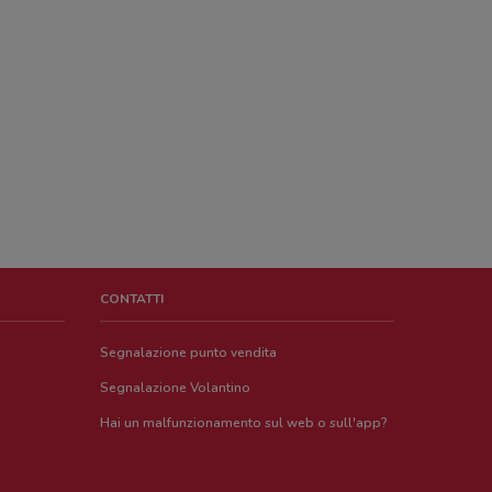
CONTATTI
Segnalazione punto vendita
Segnalazione Volantino
Hai un malfunzionamento sul web o sull'app?