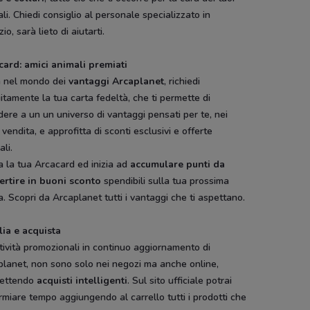
li. Chiedi consiglio al personale specializzato in
io, sarà lieto di aiutarti.
card: amici animali premiati
a nel mondo dei
vantaggi Arcaplanet
, richiedi
itamente la tua carta fedeltà, che ti permette di
ere a un un universo di vantaggi pensati per te, nei
 vendita, e approfitta di sconti esclusivi e offerte
ali.
ur
Panorama
Conad City
Toys Center
Bimbo Store
a la tua Arcacard ed inizia ad
accumulare punti da
t
ertire in buoni
sconto
spendibili sulla tua prossima
. Scopri da Arcaplanet tutti i vantaggi che ti aspettano.
lia e acquista
tività promozionali in continuo aggiornamento di
planet, non sono solo nei negozi ma anche online,
ettendo
acquisti intelligenti
. Sul sito ufficiale potrai
rmiare tempo aggiungendo al carrello tutti i prodotti che