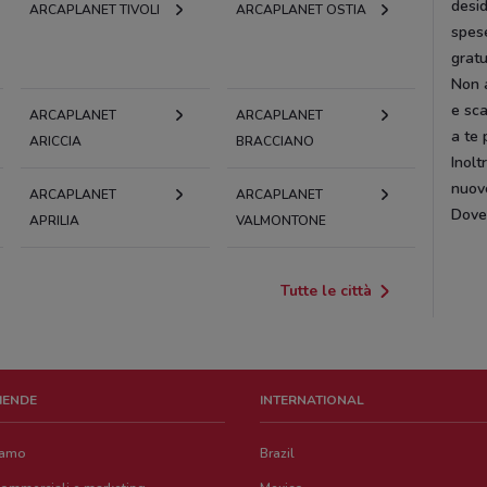
desid
ARCAPLANET TIVOLI
ARCAPLANET OSTIA
spese
gratu
Non a
e sca
ARCAPLANET
ARCAPLANET
a te 
ARICCIA
BRACCIANO
Inolt
nuove
ARCAPLANET
ARCAPLANET
Dove
APRILIA
VALMONTONE
Tutte le città
ZIENDE
INTERNATIONAL
iamo
Brazil