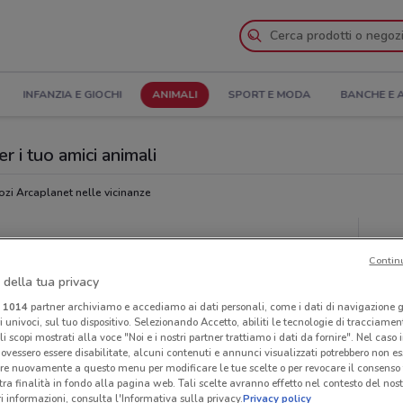
INFANZIA E GIOCHI
ANIMALI
SPORT E MODA
BANCHE E 
r i tuo amici animali
zi Arcaplanet nelle vicinanze
Ora
Contin
 della tua privacy
i
1014
partner archiviamo e accediamo ai dati personali, come i dati di navigazione g
ri univoci, sul tuo dispositivo. Selezionando Accetto, abiliti le tecnologie di tracciame
li scopi mostrati alla voce "Noi e i nostri partner trattiamo i dati da fornire". Nel caso 
ovessero essere disabilitate, alcuni contenuti e annunci visualizzati potrebbero non ess
re nuovamente a questo menu per modificare le tue scelte o per revocare il consenso
tra finalità in fondo alla pagina web. Tali scelte avranno effetto nel contesto del nost
 informazioni, consulta l'Informativa sulla privacy.
Privacy policy