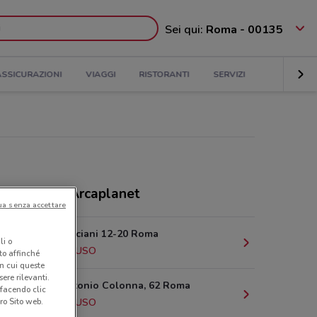
Sei qui:
Roma - 00135
ASSICURAZIONI
VIAGGI
RISTORANTI
SERVIZI
ri e negozi Arcaplanet
ua senza accettare
Via Luigi Luciani 12-20 Roma
li o
2.5 km
CHIUSO
nto affinché
in cui queste
ere rilevanti.
Via Marcantonio Colonna, 62 Roma
 facendo clic
2.6 km
CHIUSO
ro Sito web.