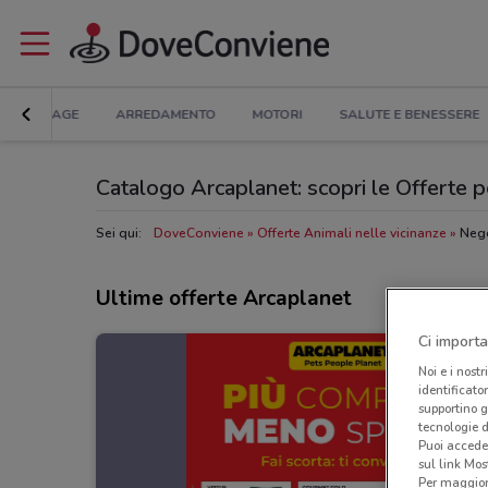
BRICOLAGE
ARREDAMENTO
MOTORI
SALUTE E BENESSERE
Catalogo Arcaplanet: scopri le Offerte pe
Sei qui:
DoveConviene
Offerte Animali nelle vicinanze
Nego
Ultime offerte Arcaplanet
Ci importa
Noi e i nostr
identificato
supportino g
tecnologie d
Puoi accede
sul link Mos
Per maggiori