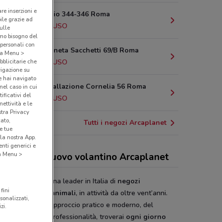
are inserzioni e
Via Anastasio 344-346 Roma
bile grazie ad
3.3 km
CHIUSO
sulle
amo bisogno del
 personali con
Via Della Pineta Sacchetti 69/B Roma
o a Menu >
3.5 km
CHIUSO
bblicitarie che
vigazione su
e hai navigato
Via Circonvallazione Cornelia 56 Roma
(nel caso in cui
ificativi del
4.3 km
CHIUSO
ettività e le
stra Privacy
cato,
Tutti i negozi Arcaplanet
e tue
la nostra App.
nti generici e
 a Menu >
 sconti del nuovo volantino Arcaplanet
lanet è un’insegna leader in Italia di
negozi
fini
alizzati per gli animali
, in attività da oltre vent’anni.
sonalizzati,
caplanet, con l'approccio pratico e moderno, del
zi.
nale di grande professionalità, troverai
ogni giorno