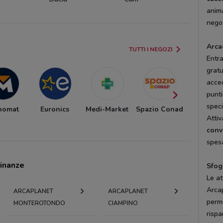
anima
negoz
Arca
TUTTI I NEGOZI
Entr
gratu
acced
punti
speci
nomat
Euronics
Medi-Market
Spazio Conad
Carrefo
Attiv
Marke
conv
spesa
cinanze
Sfog
Le at
Arca
ARCAPLANET
ARCAPLANET
perm
MONTEROTONDO
CIAMPINO
rispa