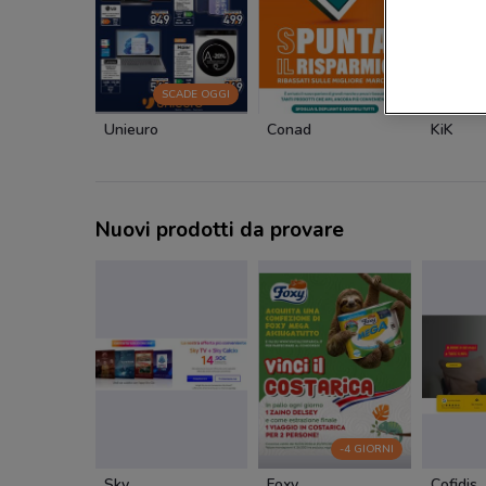
SCADE OGGI
Unieuro
Conad
KiK
Nuovi prodotti da provare
-4 GIORNI
Sky
Foxy
Cofidis