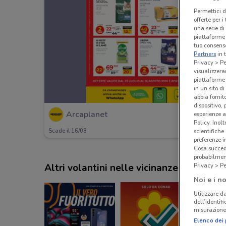
Permettici d
offerte per 
una serie di
piattaforme 
tuo consenso
Partners
in 
Privacy > Pe
visualizzera
piattaforme 
in un sito d
abbia fornit
dispositivo,
Arcaplanet
esperienze a
Policy. Inolt
Scade il 16/08
scientifiche
preferenze 
Cosa succede
probabilmen
Altri volantini nelle vicinanze
Privacy > Pe
Noi e i no
Utilizzare da
dell’identif
misurazione 
Elenco dei 