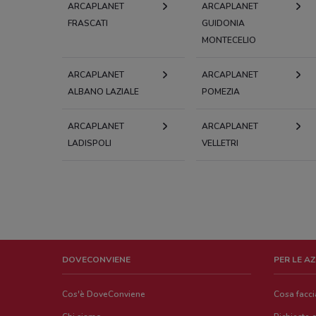
ARCAPLANET
ARCAPLANET
FRASCATI
GUIDONIA
MONTECELIO
ARCAPLANET
ARCAPLANET
ALBANO LAZIALE
POMEZIA
ARCAPLANET
ARCAPLANET
LADISPOLI
VELLETRI
DOVECONVIENE
PER LE A
Cos'è DoveConviene
Cosa facc