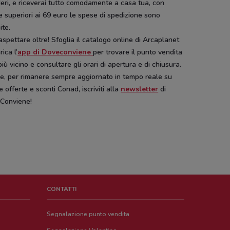
eri, e riceverai tutto comodamente a casa tua, con
 superiori ai 69 euro le spese di spedizione sono
ite.
spettare oltre! Sfoglia il catalogo online di Arcaplanet
rica l’
app di Doveconviene
per trovare il punto vendita
più vicino e consultare gli orari di apertura e di chiusura.
re, per rimanere sempre aggiornato in tempo reale su
 offerte e sconti Conad, iscriviti alla
newsletter
di
Conviene!
CONTATTI
Segnalazione punto vendita