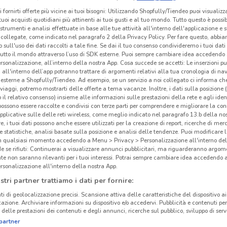
i fornirti offerte più vicine ai tuoi bisogni: Utilizzando Shopfully/Tiendeo puoi visualizz
i tuoi acquisti quotidiani più attinenti ai tuoi gusti e al tuo mondo. Tutto questo è possi
 strumenti e analisi effettuate in base alle tue attività all'interno dell'applicazione e 
collegate, come indicato nel paragrafo 2 della Privacy Policy. Per fare questo, abbi
 sull'uso dei dati raccolti a tale fine. Se dai il tuo consenso condivideremo i tuoi dati
tutto il mondo attraverso l’uso di SDK esterne. Puoi sempre cambiare idea accedend
rsonalizzazione, all’interno della nostra App. Cosa succede se accetti: Le inserzioni pu
i all'interno dell’app potranno trattare di argomenti relativi alla tua cronologia di na
esterne a Shopfully/Tiendeo. Ad esempio, se un servizio a noi collegato ci informa ch
i viaggi, potremo mostrarti delle offerte a tema vacanze. Inoltre, i dati sulla posizione 
o il relativo consenso) insieme alle informazioni sulle prestazioni della rete e agli ident
 possono essere raccolte e condivisi con terze parti per comprendere e migliorare la conn
pplicative sulle delle reti wireless, come meglio indicato nel paragrafo 13.b della no
re, i tuoi dati possono anche essere utilizzati per la creazione di report, ricerche di mer
2.5 km
 e statistiche, analisi basate sulla posizione e analisi delle tendenze. Puoi modificare l
in qualsiasi momento accedendo a Menu > Privacy > Personalizzazione all'interno del
 se rifiuti: Continuerai a visualizzare annunci pubblicitari, ma riguarderanno argome
te non saranno rilevanti per i tuoi interessi. Potrai sempre cambiare idea accedendo
Gli
rsonalizzazione all'interno della nostra App.
stri partner trattiamo i dati per fornire:
Arcap
ti di geolocalizzazione precisi. Scansione attiva delle caratteristiche del dispositivo ai 
speci
icazione. Archiviare informazioni su dispositivo e/o accedervi. Pubblicità e contenuti per
Da Ar
delle prestazioni dei contenuti e degli annunci, ricerche sul pubblico, sviluppo di servi
perso
partner