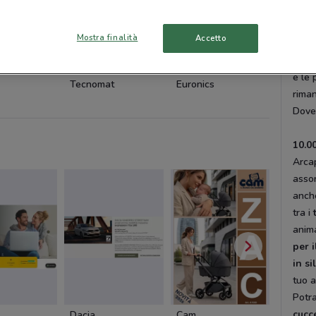
offe
tutte
Mostra finalità
Accetto
espan
fond
NUOVO
e le 
Tecnomat
Euronics
Medi-M
riman
Dove
10.00
Arcap
assor
anche
tra i
anima
per i
in si
tuo a
Potra
cucce
Dacia
Cam
Cam