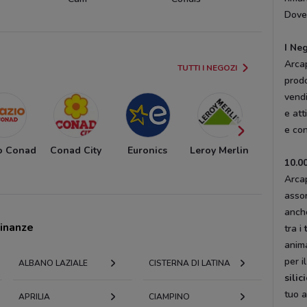
Dove
I Ne
Arcap
TUTTI I NEGOZI
prodo
vendi
e att
e co
o Conad
Conad City
Euronics
Leroy Merlin
Conad
10.00
Supersto
Arcap
assor
anche
cinanze
tra i
anima
per i
ALBANO LAZIALE
CISTERNA DI LATINA
silic
tuo a
APRILIA
CIAMPINO