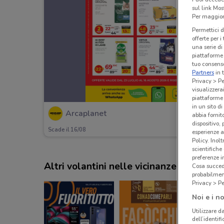
sul link Mos
Per maggiori
Permettici d
offerte per 
una serie di
piattaforme 
tuo consenso
Partners
in 
Privacy > Pe
visualizzera
piattaforme 
in un sito d
Arcaplanet
abbia fornit
dispositivo,
Scade il 16/08
esperienze a
Policy. Inolt
scientifiche
preferenze 
Altri volantini nelle vicinanze
Cosa succede
probabilmen
Privacy > Pe
Noi e i no
Utilizzare da
dell’identif