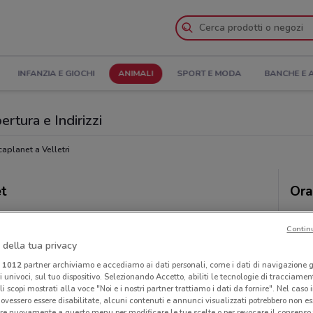
INFANZIA E GIOCHI
ANIMALI
SPORT E MODA
BANCHE E 
ertura e Indirizzi
aplanet a Velletri
et
Ora
Contin
 della tua privacy
i
1012
partner archiviamo e accediamo ai dati personali, come i dati di navigazione g
ri univoci, sul tuo dispositivo. Selezionando Accetto, abiliti le tecnologie di tracciame
li scopi mostrati alla voce "Noi e i nostri partner trattiamo i dati da fornire". Nel caso 
ovessero essere disabilitate, alcuni contenuti e annunci visualizzati potrebbero non ess
re nuovamente a questo menu per modificare le tue scelte o per revocare il consenso