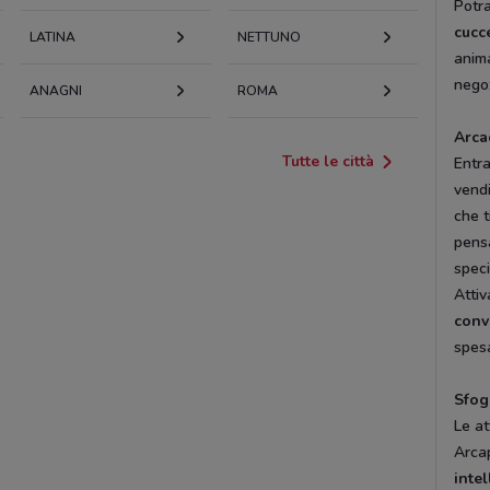
Potra
cucce
LATINA
NETTUNO
anima
negoz
ANAGNI
ROMA
Arca
Tutte le città
Entr
vendi
che t
pensa
speci
Attiv
conv
spesa
Sfogl
Le at
Arcap
intel