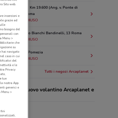
ro Sito web.
Via Casilina Km 19.600 (Ang. v. Ponte di
Pantano) Roma
are inserzioni e
20.4 km
CHIUSO
bile grazie ad
sulle
amo bisogno del
Via Ranuccio Bianchi Bandinelli, 13 Roma
 personali con
o a Menu >
21.7 km
CHIUSO
bblicitarie che
vigazione su
e hai navigato
Via Naro, 8 Pomezia
(nel caso in cui
22.6 km
CHIUSO
ificativi del
ettività e le
stra Privacy
Tutti i negozi Arcaplanet
cato,
e tue
la nostra App.
nti generici e
 sconti del nuovo volantino Arcaplanet e
 a Menu >
egozi
planet
fini
sonalizzati,