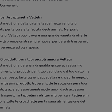
Conviene.it.
gozi Arcaplanet a Velletri
lanet è una delle catene leader nella vendita di
tti per la cura e la felicità degli animali. Nei punti
ta di Velletri puoi trovare una grande varietà di offerte
ività promozionali sempre nuove, per garantirti risparmio
nvenienza ad ogni spesa.
JYSK
Bimbo Store
Medi-Market
Panorama
0 prodotti per i tuoi piccoli amici a Velletri
re
lanet è una garanzia di qualità grazie al vastissimo
timento di prodotti, per il tuo cagnolino o il tuo gatto ma
 per pesci, tartarughe, pappagallini e criceti. In negozio,
tantissimi prodotti
, troverai tutte le soluzioni per i tuoi
li, grazie ad assortimenti molto ampi, dagli accessori
l trasporto, ai
tappetini refrigeranti
per cani,
lettiere in
io
, e tutte le
crocchette
per la sana alimentazione del
nimale.