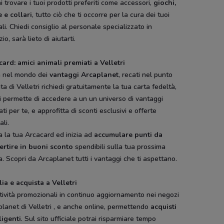
i trovare i tuoi prodotti preferiti come accessori,
giochi,
 e collari
, tutto ciò che ti occorre per la cura dei tuoi
li. Chiedi consiglio al personale specializzato in
io, sarà lieto di aiutarti.
card: amici animali premiati a Velletri
a nel mondo dei
vantaggi Arcaplanet
, recati nel punto
ta di Velletri richiedi gratuitamente la tua carta fedeltà,
i permette di accedere a un un universo di vantaggi
ti per te, e approfitta di sconti esclusivi e offerte
ali.
a la tua Arcacard ed inizia ad
accumulare punti da
ertire in buoni sconto
spendibili sulla tua prossima
. Scopri da Arcaplanet tutti i vantaggi che ti aspettano.
ia e acquista a Velletri
tività promozionali in continuo aggiornamento nei negozi
lanet di Velletri , e anche online, permettendo
acquisti
ligenti
. Sul sito ufficiale potrai risparmiare tempo