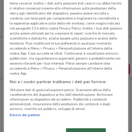
tema vacanze. Inoltre, i dati sulla posizione (nel caso in cui abbia fornito
il relativo consenso) insieme alle informazioni sulle prestazioni della
rete e agli identificativi del dispositivo, possono essere raccolte e
Arcaplanet
condivisi con terze parti per comprendere e migliorare la connettività e
le esperienze applicative sulle delle reti wireless, come meglio indicato
Scade il 16/08
988 m
nel paragrafo 13.b della nostra Privacy Policy. Inoltre, i tuoi dati possono
anche essere utilizzati per la creazione di report, ricerche di mercato,
scientifiche e statistiche, analisi basate sulla posizione e analisi delle
Porta DoveConviene sempre con te!
tendenze. Puoi modificare le tue preferenze in qualsiasi momento
accedendo a Menu > Privacy > Personalizzazione all'interno della
Puoi trovare le migliori offerte dei negozi vicino a te,
salvarle e creare la tua lista del risparmio, comodamente
nostra App. Cosa succede se rifiuti: Continuerai a visualizzare annunci
dal tuo cellulare.
pubblicitari, ma riguarderanno argomenti generici e probabilmente non
saranno rilevanti per i tuoi interessi. Potrai sempre cambiare idea
SCARICA L’APP
accedendo a Menu > Privacy > Personalizzazione all'interno della
nostra App.
Noi e i nostri partner trattiamo i dati per fornire:
Utilizzare dati di geolocalizzazione precisi. Scansione attiva delle
Negozi Arcaplanet a Aprilia
caratteristiche del dispositivo ai fini dell’identificazione. Archiviare
informazioni su dispositivo e/o accedervi. Pubblicità e contenuti
personalizzati, misurazione delle prestazioni dei contenuti e degli
annunci, ricerche sul pubblico, sviluppo di servizi.
Elenco dei partner