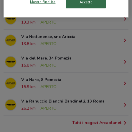
© MapTiler
© OpenStreetMap contributors
Mostra finalità
Accetto
Via Pontina Km 27,800 Pomezia
13.3 km
APERTO
Via Nettunense, snc Ariccia
13.8 km
APERTO
Via del Mare. 34 Pomezia
15.8 km
APERTO
Via Naro, 8 Pomezia
15.9 km
APERTO
Via Ranuccio Bianchi Bandinelli, 13 Roma
26.2 km
APERTO
Tutti i negozi Arcaplanet