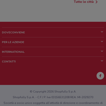
Tutte le città
DOVECONVIENE
Cos'è DoveConviene
PER LE AZIENDE
Chi siamo
Cosa facciamo
INTERNATIONAL
News e media
Richieste commerciali e marketing
Brazil
CONTATTI
Lavora con noi
Mexico
Segnalazione punto vendita
France
Segnalazione Volantino
Australia
Hai un malfunzionamento sul web o sull'app?
New Zealand
© Copyright 2026 Shopfully S.p.A.
Shopfully S.p.A. - C.F / P. Iva 03156531208 REA: MI-2029270
Società a socio unico soggetta all’attività di direzione e coordinamento di