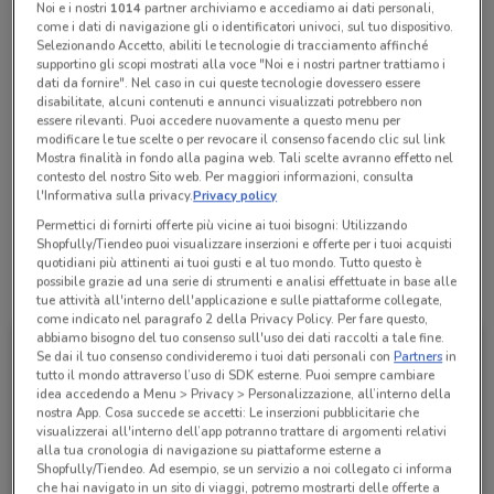
Noi e i nostri
1014
partner archiviamo e accediamo ai dati personali,
Chiama il negozio
come i dati di navigazione gli o identificatori univoci, sul tuo dispositivo.
Selezionando Accetto, abiliti le tecnologie di tracciamento affinché
supportino gli scopi mostrati alla voce "Noi e i nostri partner trattiamo i
dati da fornire". Nel caso in cui queste tecnologie dovessero essere
Aperto
disabilitate, alcuni contenuti e annunci visualizzati potrebbero non
Lunedì
Martedì
Mercoledì
Giovedì
Venerdì
Sabato
09:00 / 20:00
09:00 / 20:00
09:00 / 20:00
09:00 / 20:00
09:00 / 20:00
09:00 / 20:00
Domenica
09:00 / 20:00
essere rilevanti. Puoi accedere nuovamente a questo menu per
modificare le tue scelte o per revocare il consenso facendo clic sul link
Mostra finalità in fondo alla pagina web. Tali scelte avranno effetto nel
0687729059
contesto del nostro Sito web. Per maggiori informazioni, consulta
l'Informativa sulla privacy.
Privacy policy
C.Comm. Conforama - Angolo Via Pietro Mascagni
Permettici di fornirti offerte più vicine ai tuoi bisogni: Utilizzando
Shopfully/Tiendeo puoi visualizzare inserzioni e offerte per i tuoi acquisti
quotidiani più attinenti ai tuoi gusti e al tuo mondo. Tutto questo è
possibile grazie ad una serie di strumenti e analisi effettuate in base alle
Tutte le promozioni di questo negozio
tue attività all'interno dell'applicazione e sulle piattaforme collegate,
come indicato nel paragrafo 2 della Privacy Policy. Per fare questo,
abbiamo bisogno del tuo consenso sull'uso dei dati raccolti a tale fine.
Se dai il tuo consenso condivideremo i tuoi dati personali con
Partners
in
tutto il mondo attraverso l’uso di SDK esterne. Puoi sempre cambiare
idea accedendo a Menu > Privacy > Personalizzazione, all’interno della
nostra App. Cosa succede se accetti: Le inserzioni pubblicitarie che
visualizzerai all'interno dell’app potranno trattare di argomenti relativi
alla tua cronologia di navigazione su piattaforme esterne a
Shopfully/Tiendeo. Ad esempio, se un servizio a noi collegato ci informa
che hai navigato in un sito di viaggi, potremo mostrarti delle offerte a