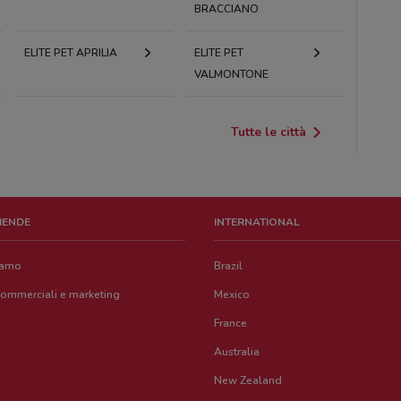
BRACCIANO
ELITE PET APRILIA
ELITE PET
VALMONTONE
Tutte le città
ZIENDE
INTERNATIONAL
iamo
Brazil
commerciali e marketing
Mexico
France
Australia
New Zealand