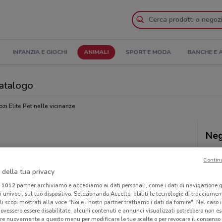
INFANZIA E GIOCHI
ANIMALI
SPORT E MODA
BANCHE E 
Catalogo
zi Elite Pet nelle vicinanze
Neg
Contin
 della tua privacy
i
1012
partner archiviamo e accediamo ai dati personali, come i dati di navigazione g
ri univoci, sul tuo dispositivo. Selezionando Accetto, abiliti le tecnologie di tracciame
li scopi mostrati alla voce "Noi e i nostri partner trattiamo i dati da fornire". Nel caso 
ovessero essere disabilitate, alcuni contenuti e annunci visualizzati potrebbero non ess
re nuovamente a questo menu per modificare le tue scelte o per revocare il consenso