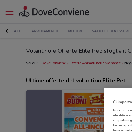
BRICOLAGE
ARREDAMENTO
MOTORI
SALUTE E BENESSERE
Volantino e Offerte Elite Pet: sfoglia il 
Sei qui:
DoveConviene
Offerte Animali nelle vicinanze
Nego
Ultime offerte del volantino Elite Pet
Ci importa
Noi e i nostr
identificato
supportino g
tecnologie d
Puoi accede