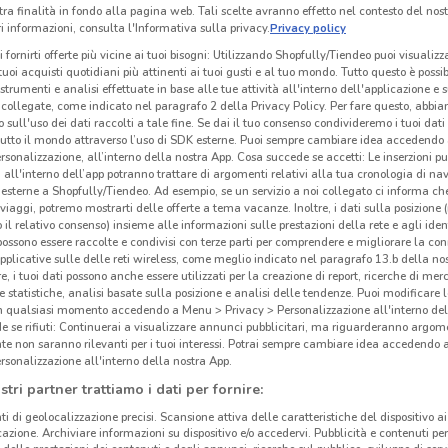
tra finalità in fondo alla pagina web. Tali scelte avranno effetto nel contesto del nost
 informazioni, consulta l'Informativa sulla privacy.
Privacy policy
i fornirti offerte più vicine ai tuoi bisogni: Utilizzando Shopfully/Tiendeo puoi visualizz
i tuoi acquisti quotidiani più attinenti ai tuoi gusti e al tuo mondo. Tutto questo è possi
 strumenti e analisi effettuate in base alle tue attività all'interno dell'applicazione e 
collegate, come indicato nel paragrafo 2 della Privacy Policy. Per fare questo, abbi
 sull'uso dei dati raccolti a tale fine. Se dai il tuo consenso condivideremo i tuoi dati
tutto il mondo attraverso l’uso di SDK esterne. Puoi sempre cambiare idea accedend
rsonalizzazione, all’interno della nostra App. Cosa succede se accetti: Le inserzioni pu
i all'interno dell’app potranno trattare di argomenti relativi alla tua cronologia di na
esterne a Shopfully/Tiendeo. Ad esempio, se un servizio a noi collegato ci informa ch
i viaggi, potremo mostrarti delle offerte a tema vacanze. Inoltre, i dati sulla posizione 
o il relativo consenso) insieme alle informazioni sulle prestazioni della rete e agli ident
 possono essere raccolte e condivisi con terze parti per comprendere e migliorare la conn
pplicative sulle delle reti wireless, come meglio indicato nel paragrafo 13.b della no
2.8 km
re, i tuoi dati possono anche essere utilizzati per la creazione di report, ricerche di mer
 e statistiche, analisi basate sulla posizione e analisi delle tendenze. Puoi modificare l
in qualsiasi momento accedendo a Menu > Privacy > Personalizzazione all'interno del
Eli
 se rifiuti: Continuerai a visualizzare annunci pubblicitari, ma riguarderanno argome
te non saranno rilevanti per i tuoi interessi. Potrai sempre cambiare idea accedendo
rsonalizzazione all'interno della nostra App.
stri partner trattiamo i dati per fornire:
ti di geolocalizzazione precisi. Scansione attiva delle caratteristiche del dispositivo ai 
icazione. Archiviare informazioni su dispositivo e/o accedervi. Pubblicità e contenuti per