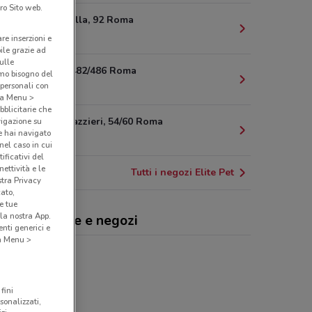
ro Sito web.
Via di Priscilla, 92 Roma
4.7 km
are inserzioni e
bile grazie ad
sulle
Via Appia, 482/486 Roma
amo bisogno del
 personali con
8.7 km
o a Menu >
bblicitarie che
Via dei Corazzieri, 54/60 Roma
vigazione su
e hai navigato
12.4 km
(nel caso in cui
ificativi del
ettività e le
Tutti i negozi Elite Pet
stra Privacy
cato,
e tue
la nostra App.
te Pet, offerte e negozi
nti generici e
 a Menu >
fini
sonalizzati,