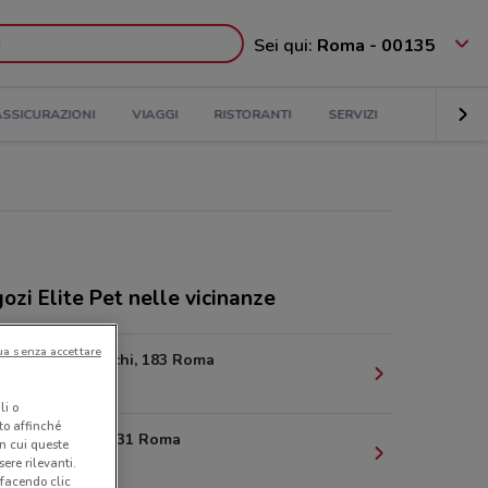
Sei qui:
Roma - 00135
ASSICURAZIONI
VIAGGI
RISTORANTI
SERVIZI
ozi Elite Pet nelle vicinanze
ua senza accettare
Via di Gracchi, 183 Roma
2.8 km
li o
nto affinché
Viale Liegi, 31 Roma
in cui queste
ere rilevanti.
3.5 km
 facendo clic