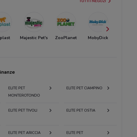
TUTTI I NEGOZI
plast
Majestic Pet's
ZooPlanet
MobyDick
Best Fri
cinanze
ELITE PET
ELITE PET CIAMPINO
MONTEROTONDO
ELITE PET TIVOLI
ELITE PET OSTIA
ELITE PET ARICCIA
ELITE PET