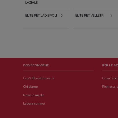
LAZIALE
ELITE PET LADISPOLI
ELITE PET VELLETRI
DOVECONVIENE
PER LE A
Cos'è DoveConviene
Cosa facc
Chi siamo
Richieste 
News e media
Lavora con noi