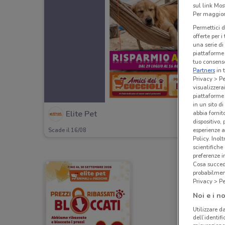
sul link Mos
Per maggiori
Permettici d
offerte per 
una serie di
piattaforme 
tuo consenso
Partners
in 
Privacy > Pe
visualizzera
piattaforme 
in un sito d
Elite Pet
abbia fornit
dispositivo,
esperienze a
Scade il 16/08
Policy. Inolt
scientifiche
preferenze 
Cosa succede
probabilmen
Privacy > Pe
Noi e i no
Utilizzare da
dell’identif