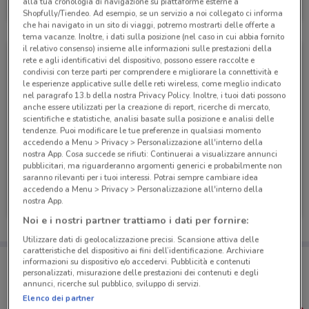
alla tua cronologia di navigazione su piattaforme esterne a
Scade il 31/12
1.6 km
Shopfully/Tiendeo. Ad esempio, se un servizio a noi collegato ci informa
che hai navigato in un sito di viaggi, potremo mostrarti delle offerte a
tema vacanze. Inoltre, i dati sulla posizione (nel caso in cui abbia fornito
il relativo consenso) insieme alle informazioni sulle prestazioni della
rete e agli identificativi del dispositivo, possono essere raccolte e
condivisi con terze parti per comprendere e migliorare la connettività e
le esperienze applicative sulle delle reti wireless, come meglio indicato
nel paragrafo 13.b della nostra Privacy Policy. Inoltre, i tuoi dati possono
anche essere utilizzati per la creazione di report, ricerche di mercato,
scientifiche e statistiche, analisi basate sulla posizione e analisi delle
tendenze. Puoi modificare le tue preferenze in qualsiasi momento
accedendo a Menu > Privacy > Personalizzazione all'interno della
nostra App. Cosa succede se rifiuti: Continuerai a visualizzare annunci
pubblicitari, ma riguarderanno argomenti generici e probabilmente non
saranno rilevanti per i tuoi interessi. Potrai sempre cambiare idea
Ferplast
Ferplast
accedendo a Menu > Privacy > Personalizzazione all'interno della
nostra App.
Scade il 31/12
1.6 km
Scade il 31/12
1.6 km
Noi e i nostri partner trattiamo i dati per fornire:
Utilizzare dati di geolocalizzazione precisi. Scansione attiva delle
caratteristiche del dispositivo ai fini dell’identificazione. Archiviare
Porta DoveConviene sempre con te!
informazioni su dispositivo e/o accedervi. Pubblicità e contenuti
Puoi trovare le migliori offerte dei negozi vicino a te,
personalizzati, misurazione delle prestazioni dei contenuti e degli
salvarle e creare la tua lista del risparmio, comodamente
annunci, ricerche sul pubblico, sviluppo di servizi.
dal tuo cellulare.
Elenco dei partner