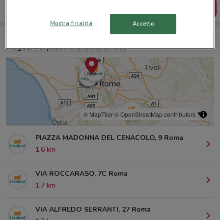
SCARICA L’APP
Mostra finalità
Accetto
Negozi Ferplast a Grottaferrata
© MapTiler
© OpenStreetMap contributors
PIAZZA MADONNA DEL CENACOLO, 9 Roma
1.6 km
VIA ROCCARASO, 7C Roma
1.7 km
VIA ALFREDO SERRANTI, 27 Roma