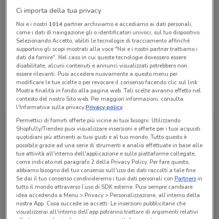
Chiama il negozio
Ci importa della tua privacy
Noi e i nostri
1014
partner archiviamo e accediamo ai dati personali,
come i dati di navigazione gli o identificatori univoci, sul tuo dispositivo.
Lunedì
Martedì
Mercoledì
Giovedì
Venerdì
n.d.
n.d.
n.d.
n.d.
n.d.
Selezionando Accetto, abiliti le tecnologie di tracciamento affinché
Sabato
n.d.
Domenica
n.d.
supportino gli scopi mostrati alla voce "Noi e i nostri partner trattiamo i
dati da fornire". Nel caso in cui queste tecnologie dovessero essere
069411170
disabilitate, alcuni contenuti e annunci visualizzati potrebbero non
essere rilevanti. Puoi accedere nuovamente a questo menu per
modificare le tue scelte o per revocare il consenso facendo clic sul link
Mostra finalità in fondo alla pagina web. Tali scelte avranno effetto nel
Tutte le promozioni di questo negozio
contesto del nostro Sito web. Per maggiori informazioni, consulta
l'Informativa sulla privacy.
Privacy policy
Permettici di fornirti offerte più vicine ai tuoi bisogni: Utilizzando
Shopfully/Tiendeo puoi visualizzare inserzioni e offerte per i tuoi acquisti
quotidiani più attinenti ai tuoi gusti e al tuo mondo. Tutto questo è
possibile grazie ad una serie di strumenti e analisi effettuate in base alle
tue attività all'interno dell'applicazione e sulle piattaforme collegate,
come indicato nel paragrafo 2 della Privacy Policy. Per fare questo,
abbiamo bisogno del tuo consenso sull'uso dei dati raccolti a tale fine.
Se dai il tuo consenso condivideremo i tuoi dati personali con
Partners
in
tutto il mondo attraverso l’uso di SDK esterne. Puoi sempre cambiare
idea accedendo a Menu > Privacy > Personalizzazione, all’interno della
nostra App. Cosa succede se accetti: Le inserzioni pubblicitarie che
Ferplast
visualizzerai all'interno dell’app potranno trattare di argomenti relativi