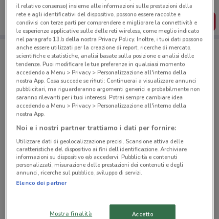
dal tuo cellulare.
il relativo consenso) insieme alle informazioni sulle prestazioni della
rete e agli identificativi del dispositivo, possono essere raccolte e
SCARICA L’APP
condivisi con terze parti per comprendere e migliorare la connettività e
le esperienze applicative sulle delle reti wireless, come meglio indicato
nel paragrafo 13.b della nostra Privacy Policy. Inoltre, i tuoi dati possono
anche essere utilizzati per la creazione di report, ricerche di mercato,
scientifiche e statistiche, analisi basate sulla posizione e analisi delle
Negozi Eurospar a Limatola
tendenze. Puoi modificare le tue preferenze in qualsiasi momento
accedendo a Menu > Privacy > Personalizzazione all'interno della
nostra App. Cosa succede se rifiuti: Continuerai a visualizzare annunci
pubblicitari, ma riguarderanno argomenti generici e probabilmente non
saranno rilevanti per i tuoi interessi. Potrai sempre cambiare idea
accedendo a Menu > Privacy > Personalizzazione all'interno della
nostra App.
Noi e i nostri partner trattiamo i dati per fornire:
© MapTiler
© OpenStreetMap contributors
Utilizzare dati di geolocalizzazione precisi. Scansione attiva delle
caratteristiche del dispositivo ai fini dell’identificazione. Archiviare
informazioni su dispositivo e/o accedervi. Pubblicità e contenuti
personalizzati, misurazione delle prestazioni dei contenuti e degli
annunci, ricerche sul pubblico, sviluppo di servizi.
Elenco dei partner
Mostra finalità
Accetto