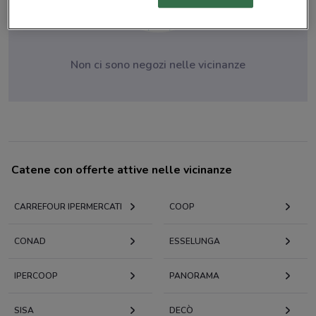
Non ci sono negozi nelle vicinanze
Catene con offerte attive nelle vicinanze
CARREFOUR IPERMERCATI
COOP
CONAD
ESSELUNGA
IPERCOOP
PANORAMA
SISA
DECÒ