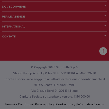
DOVECONVIENE
Cos'è DoveConviene
PER LE AZIENDE
Chi siamo
Cosa facciamo
INTERNATIONAL
News e media
Richieste commerciali e marketing
Brazil
CONTATTI
Lavora con noi
Mexico
Segnalazione punto vendita
France
Segnalazione Volantino
Australia
Hai un malfunzionamento sul web o sull'app?
New Zealand
© Copyright 2026 Shopfully S.p.A.
Shopfully S.p.A. - C.F / P. Iva 03156531208 REA: MI-2029270
Società a socio unico soggetta all’attività di direzione e coordinamento di
MEDIA Central Holding GmbH
Via Giosuè Borsi 9 - 20143 Milano
Capitale Sociale sottoscritto e versato: € 50.000,00
Termini e Condizioni
Privacy policy
Cookie policy
Informativa Beacon