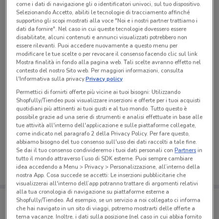
come i dati di navigazione gli o identificatori univoci, sul tuo dispositivo.
Selezionando Accetto, abiliti le tecnologie di tracciamento affinché
supportino gli scopi mostrati alla voce "Noi e i nostri partner trattiamo i
dati da fornire". Nel caso in cui queste tecnologie dovessero essere
disabilitate, alcuni contenuti e annunci visualizzati potrebbero non
essere rilevanti. Puoi accedere nuovamente a questo menu per
modificare le tue scelte o per revocare il consenso facendo clic sul link
Mostra finalità in fondo alla pagina web. Tali scelte avranno effetto nel
contesto del nostro Sito web. Per maggiori informazioni, consulta
l'Informativa sulla privacy.
Privacy policy
Permettici di fornirti offerte più vicine ai tuoi bisogni: Utilizzando
Shopfully/Tiendeo puoi visualizzare inserzioni e offerte per i tuoi acquisti
quotidiani più attinenti ai tuoi gusti e al tuo mondo. Tutto questo è
possibile grazie ad una serie di strumenti e analisi effettuate in base alle
tue attività all'interno dell'applicazione e sulle piattaforme collegate,
Ci dispiace, al momento non abbiamo pubblicato
come indicato nel paragrafo 2 della Privacy Policy. Per fare questo,
volantini nella tua zona. Riprova più tardi.
abbiamo bisogno del tuo consenso sull'uso dei dati raccolti a tale fine.
Se dai il tuo consenso condivideremo i tuoi dati personali con
Partners
in
tutto il mondo attraverso l’uso di SDK esterne. Puoi sempre cambiare
idea accedendo a Menu > Privacy > Personalizzazione, all’interno della
nostra App. Cosa succede se accetti: Le inserzioni pubblicitarie che
visualizzerai all'interno dell’app potranno trattare di argomenti relativi
alla tua cronologia di navigazione su piattaforme esterne a
Porta DoveConviene sempre con te!
Shopfully/Tiendeo. Ad esempio, se un servizio a noi collegato ci informa
Puoi trovare le migliori offerte dei negozi vicino a te,
che hai navigato in un sito di viaggi, potremo mostrarti delle offerte a
salvarle e creare la tua lista del risparmio, comodamente
tema vacanze. Inoltre, i dati sulla posizione (nel caso in cui abbia fornito