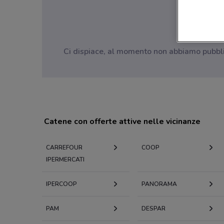
Ci dispiace, al momento non abbiamo pubblica
Catene con offerte attive nelle vicinanze
CARREFOUR
COOP
IPERMERCATI
IPERCOOP
PANORAMA
PAM
DESPAR