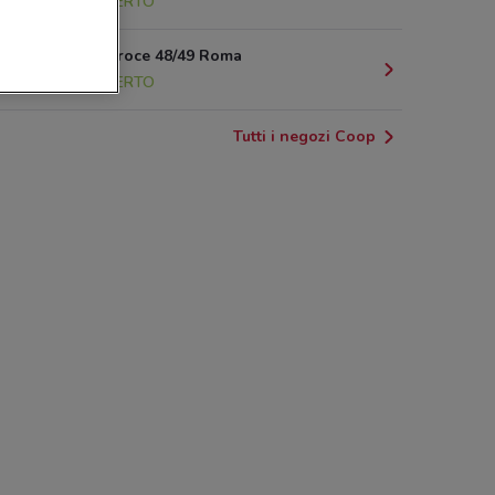
3.6 km
APERTO
Via Della Croce 48/49 Roma
3.6 km
APERTO
Tutti i negozi Coop