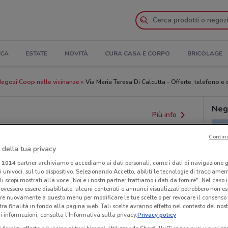
ICA
ESTATE
NOVITÀ
CURA CASA E CORPO
BRICOLAGE
egozi Coop nelle vicinanze
Via Maria Teresa Di Calcutta - Offerte, telefono e 
Neg
Più info
Contin
 della tua privacy
i
1014
partner archiviamo e accediamo ai dati personali, come i dati di navigazione g
ri univoci, sul tuo dispositivo. Selezionando Accetto, abiliti le tecnologie di tracciame
li scopi mostrati alla voce "Noi e i nostri partner trattiamo i dati da fornire". Nel caso 
ovessero essere disabilitate, alcuni contenuti e annunci visualizzati potrebbero non ess
re nuovamente a questo menu per modificare le tue scelte o per revocare il consenso
tra finalità in fondo alla pagina web. Tali scelte avranno effetto nel contesto del nost
 informazioni, consulta l'Informativa sulla privacy.
Privacy policy