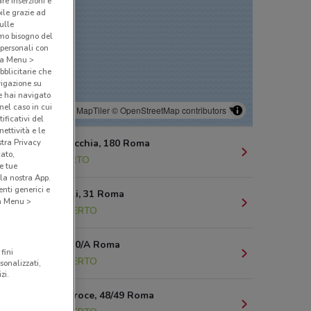
are inserzioni e
bile grazie ad
sulle
amo bisogno del
 personali con
o a Menu >
bblicitarie che
vigazione su
e hai navigato
(nel caso in cui
© MapTiler
© OpenStreetMap contributors
ificativi del
ettività e le
Via Torrevecchia, 180 Roma
stra Privacy
cato,
3 km
APERTO
e tue
la nostra App.
nti generici e
Viale Parioli, 31 Roma
 a Menu >
3.1 km
APERTO
Via Tacito 90/A Roma
fini
3.2 km
APERTO
sonalizzati,
zi.
Via Della Croce, 48/49 Roma