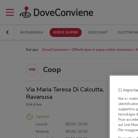
IN EVIDENZA
IPER E SUPER
DISCOUNT
ELETTRON
Sei qui:
DoveConviene
Offerte Iper e super nelle vicinanze
N
Coop
Via Maria Teresa Di Calcutta,
Ci importa
Ravanusa
Noi e i nostr
identificato
534.6 km
supportino g
tecnologie d
Aperto
Puoi accede
Lunedì
08:30 / 20:30
sul link Mos
Per maggiori
Martedì
08:30 / 20:30