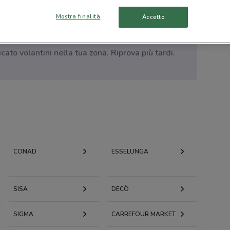
Mostra finalità
Accetto
to volantini nella tua zona. Riprova più tardi.
CONAD
ESSELUNGA
SISA
DECÒ
SIGMA
CARREFOUR MARKET