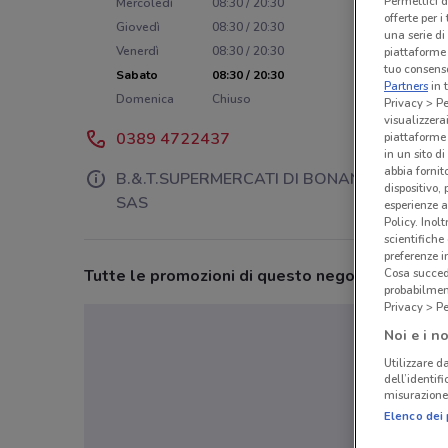
Permettici d
Mercoledì
08:30 / 20:30
offerte per 
Giovedì
08:30 / 20:30
una serie di
Venerdì
08:30 / 20:30
piattaforme 
tuo consenso
Sabato
08:30 / 20:30
Partners
in 
Domenica
Chiuso
Privacy > Pe
visualizzera
0389 4722437
piattaforme 
in un sito d
abbia fornit
B.&.T.SUPERMERCATI DI BONANNO C.& C
dispositivo,
SAS
esperienze a
Policy. Inolt
scientifiche
preferenze 
Tutte le promozioni di questo negozio
Cosa succede
probabilmen
Privacy > Pe
Noi e i no
Utilizzare da
dell’identif
misurazione 
Elenco dei 