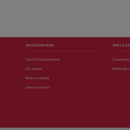
DOVECONVIENE
PER LE A
Cos'è DoveConviene
Cosa facc
Chi siamo
Richieste 
News e media
Lavora con noi