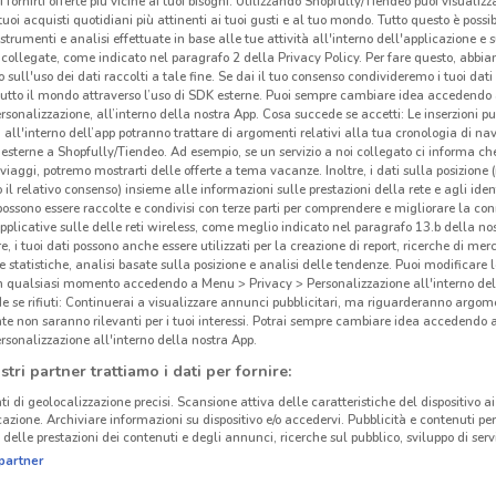
i fornirti offerte più vicine ai tuoi bisogni: Utilizzando Shopfully/Tiendeo puoi visualizz
i tuoi acquisti quotidiani più attinenti ai tuoi gusti e al tuo mondo. Tutto questo è possi
 strumenti e analisi effettuate in base alle tue attività all'interno dell'applicazione e 
collegate, come indicato nel paragrafo 2 della Privacy Policy. Per fare questo, abbi
 sull'uso dei dati raccolti a tale fine. Se dai il tuo consenso condivideremo i tuoi dati
tutto il mondo attraverso l’uso di SDK esterne. Puoi sempre cambiare idea accedend
rsonalizzazione, all’interno della nostra App. Cosa succede se accetti: Le inserzioni pu
i all'interno dell’app potranno trattare di argomenti relativi alla tua cronologia di na
esterne a Shopfully/Tiendeo. Ad esempio, se un servizio a noi collegato ci informa ch
i viaggi, potremo mostrarti delle offerte a tema vacanze. Inoltre, i dati sulla posizione 
o il relativo consenso) insieme alle informazioni sulle prestazioni della rete e agli ident
 possono essere raccolte e condivisi con terze parti per comprendere e migliorare la conn
pplicative sulle delle reti wireless, come meglio indicato nel paragrafo 13.b della no
re, i tuoi dati possono anche essere utilizzati per la creazione di report, ricerche di mer
 e statistiche, analisi basate sulla posizione e analisi delle tendenze. Puoi modificare l
in qualsiasi momento accedendo a Menu > Privacy > Personalizzazione all'interno del
 se rifiuti: Continuerai a visualizzare annunci pubblicitari, ma riguarderanno argome
te non saranno rilevanti per i tuoi interessi. Potrai sempre cambiare idea accedendo
rsonalizzazione all'interno della nostra App.
stri partner trattiamo i dati per fornire:
ti di geolocalizzazione precisi. Scansione attiva delle caratteristiche del dispositivo ai 
icazione. Archiviare informazioni su dispositivo e/o accedervi. Pubblicità e contenuti per
delle prestazioni dei contenuti e degli annunci, ricerche sul pubblico, sviluppo di servi
partner