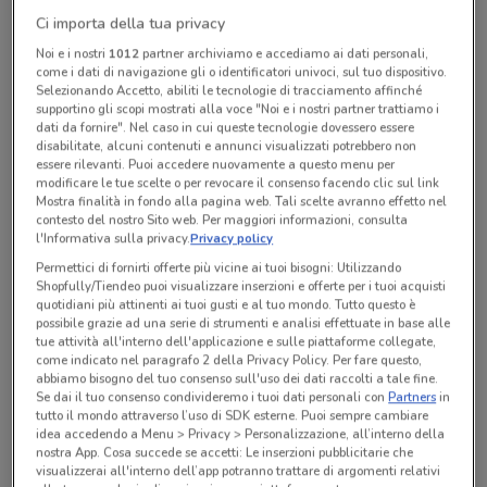
Chiama il negozio
Ci importa della tua privacy
Noi e i nostri
1012
partner archiviamo e accediamo ai dati personali,
come i dati di navigazione gli o identificatori univoci, sul tuo dispositivo.
Lunedì
Martedì
Mercoledì
Giovedì
n.d.
n.d.
n.d.
n.d.
Selezionando Accetto, abiliti le tecnologie di tracciamento affinché
Venerdì
n.d.
Sabato
Domenica
n.d.
n.d.
supportino gli scopi mostrati alla voce "Noi e i nostri partner trattiamo i
dati da fornire". Nel caso in cui queste tecnologie dovessero essere
0541 24539
disabilitate, alcuni contenuti e annunci visualizzati potrebbero non
essere rilevanti. Puoi accedere nuovamente a questo menu per
Tomassetti Ass.Ni Di Tomassetti Emanuela & C. Sas
modificare le tue scelte o per revocare il consenso facendo clic sul link
Mostra finalità in fondo alla pagina web. Tali scelte avranno effetto nel
contesto del nostro Sito web. Per maggiori informazioni, consulta
l'Informativa sulla privacy.
Privacy policy
Tutte le promozioni di questo negozio
Permettici di fornirti offerte più vicine ai tuoi bisogni: Utilizzando
Shopfully/Tiendeo puoi visualizzare inserzioni e offerte per i tuoi acquisti
quotidiani più attinenti ai tuoi gusti e al tuo mondo. Tutto questo è
possibile grazie ad una serie di strumenti e analisi effettuate in base alle
tue attività all'interno dell'applicazione e sulle piattaforme collegate,
come indicato nel paragrafo 2 della Privacy Policy. Per fare questo,
abbiamo bisogno del tuo consenso sull'uso dei dati raccolti a tale fine.
Se dai il tuo consenso condivideremo i tuoi dati personali con
Partners
in
tutto il mondo attraverso l’uso di SDK esterne. Puoi sempre cambiare
idea accedendo a Menu > Privacy > Personalizzazione, all’interno della
nostra App. Cosa succede se accetti: Le inserzioni pubblicitarie che
visualizzerai all'interno dell’app potranno trattare di argomenti relativi