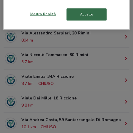
Mostra finalità
Accetto
© MapTiler
© OpenStreetMap contributors
Via Alessandro Serpieri, 20 Rimini
894 m
Via Niccolò Tommaseo, 80 Rimini
3.7 km
Viale Emilia, 34A Riccione
8.7 km
CHIUSO
Viale Dei Mille, 18 Riccione
9.8 km
Via Andrea Costa, 59 Santarcangelo Di Romagna
10.1 km
CHIUSO