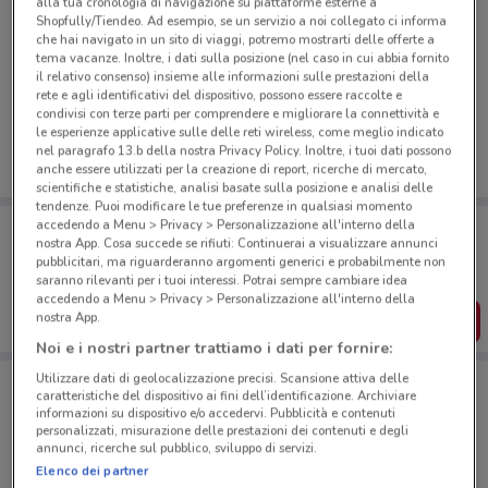
alla tua cronologia di navigazione su piattaforme esterne a
Shopfully/Tiendeo. Ad esempio, se un servizio a noi collegato ci informa
che hai navigato in un sito di viaggi, potremo mostrarti delle offerte a
tema vacanze. Inoltre, i dati sulla posizione (nel caso in cui abbia fornito
Ci dispiace, al momento non abbiamo pubblicato
il relativo consenso) insieme alle informazioni sulle prestazioni della
volantini nella tua zona. Riprova più tardi.
rete e agli identificativi del dispositivo, possono essere raccolte e
condivisi con terze parti per comprendere e migliorare la connettività e
le esperienze applicative sulle delle reti wireless, come meglio indicato
nel paragrafo 13.b della nostra Privacy Policy. Inoltre, i tuoi dati possono
anche essere utilizzati per la creazione di report, ricerche di mercato,
scientifiche e statistiche, analisi basate sulla posizione e analisi delle
tendenze. Puoi modificare le tue preferenze in qualsiasi momento
Porta DoveConviene sempre con te!
accedendo a Menu > Privacy > Personalizzazione all'interno della
nostra App. Cosa succede se rifiuti: Continuerai a visualizzare annunci
Puoi trovare le migliori offerte dei negozi vicino a te,
pubblicitari, ma riguarderanno argomenti generici e probabilmente non
salvarle e creare la tua lista del risparmio, comodamente
dal tuo cellulare.
saranno rilevanti per i tuoi interessi. Potrai sempre cambiare idea
accedendo a Menu > Privacy > Personalizzazione all'interno della
nostra App.
SCARICA L’APP
Noi e i nostri partner trattiamo i dati per fornire:
Utilizzare dati di geolocalizzazione precisi. Scansione attiva delle
caratteristiche del dispositivo ai fini dell’identificazione. Archiviare
Negozi Cattolica a Rimini
informazioni su dispositivo e/o accedervi. Pubblicità e contenuti
personalizzati, misurazione delle prestazioni dei contenuti e degli
annunci, ricerche sul pubblico, sviluppo di servizi.
Elenco dei partner