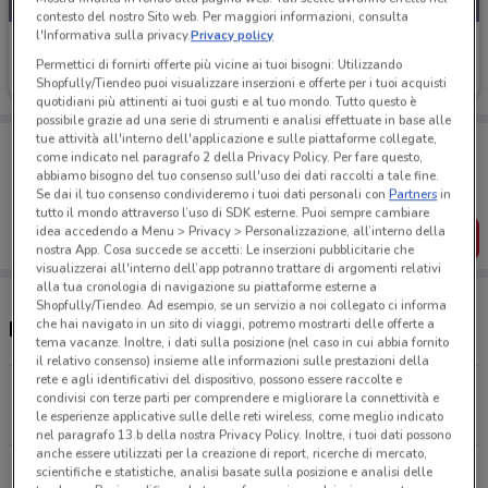
contesto del nostro Sito web. Per maggiori informazioni, consulta
l'Informativa sulla privacy.
Privacy policy
BNL
Permettici di fornirti offerte più vicine ai tuoi bisogni: Utilizzando
Scade il 05/11
775 m
Shopfully/Tiendeo puoi visualizzare inserzioni e offerte per i tuoi acquisti
quotidiani più attinenti ai tuoi gusti e al tuo mondo. Tutto questo è
possibile grazie ad una serie di strumenti e analisi effettuate in base alle
tue attività all'interno dell'applicazione e sulle piattaforme collegate,
Porta DoveConviene sempre con te!
come indicato nel paragrafo 2 della Privacy Policy. Per fare questo,
Puoi trovare le migliori offerte dei negozi vicino a te,
abbiamo bisogno del tuo consenso sull'uso dei dati raccolti a tale fine.
salvarle e creare la tua lista del risparmio, comodamente
Se dai il tuo consenso condivideremo i tuoi dati personali con
Partners
in
dal tuo cellulare.
tutto il mondo attraverso l’uso di SDK esterne. Puoi sempre cambiare
idea accedendo a Menu > Privacy > Personalizzazione, all’interno della
SCARICA L’APP
nostra App. Cosa succede se accetti: Le inserzioni pubblicitarie che
visualizzerai all'interno dell’app potranno trattare di argomenti relativi
alla tua cronologia di navigazione su piattaforme esterne a
Shopfully/Tiendeo. Ad esempio, se un servizio a noi collegato ci informa
che hai navigato in un sito di viaggi, potremo mostrarti delle offerte a
Negozi BNL a Rimini
tema vacanze. Inoltre, i dati sulla posizione (nel caso in cui abbia fornito
il relativo consenso) insieme alle informazioni sulle prestazioni della
rete e agli identificativi del dispositivo, possono essere raccolte e
Corso D'Augusto, 110/112 Rimini
condivisi con terze parti per comprendere e migliorare la connettività e
le esperienze applicative sulle delle reti wireless, come meglio indicato
774 m
nel paragrafo 13.b della nostra Privacy Policy. Inoltre, i tuoi dati possono
anche essere utilizzati per la creazione di report, ricerche di mercato,
Via Marecchiese Rimini
scientifiche e statistiche, analisi basate sulla posizione e analisi delle