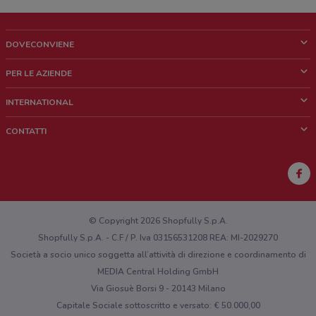
DOVECONVIENE
Cos'è DoveConviene
PER LE AZIENDE
Chi siamo
Cosa facciamo
INTERNATIONAL
News e media
Richieste commerciali e marketing
Brazil
CONTATTI
Lavora con noi
Mexico
Segnalazione punto vendita
France
Segnalazione Volantino
Australia
Hai un malfunzionamento sul web o sull'app?
New Zealand
© Copyright 2026 Shopfully S.p.A.
Shopfully S.p.A. - C.F / P. Iva 03156531208 REA: MI-2029270
Società a socio unico soggetta all’attività di direzione e coordinamento di
MEDIA Central Holding GmbH
Via Giosuè Borsi 9 - 20143 Milano
Capitale Sociale sottoscritto e versato: € 50.000,00