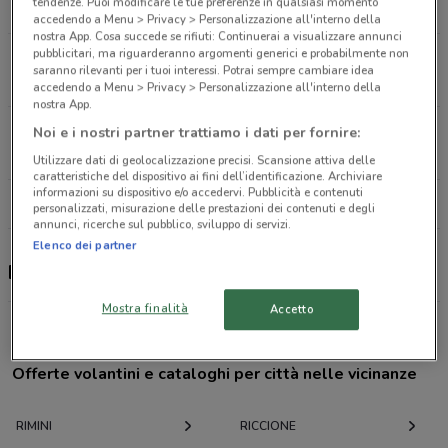
tendenze. Puoi modificare le tue preferenze in qualsiasi momento
1.4 km
accedendo a Menu > Privacy > Personalizzazione all'interno della
nostra App. Cosa succede se rifiuti: Continuerai a visualizzare annunci
pubblicitari, ma riguarderanno argomenti generici e probabilmente non
Via Dante Alighieri, 9 Riccione
saranno rilevanti per i tuoi interessi. Potrai sempre cambiare idea
10.1 km
accedendo a Menu > Privacy > Personalizzazione all'interno della
nostra App.
Via Roma Snc Vallefoglia
Noi e i nostri partner trattiamo i dati per fornire:
28 km
Utilizzare dati di geolocalizzazione precisi. Scansione attiva delle
caratteristiche del dispositivo ai fini dell’identificazione. Archiviare
informazioni su dispositivo e/o accedervi. Pubblicità e contenuti
Tutti i negozi BNL
personalizzati, misurazione delle prestazioni dei contenuti e degli
annunci, ricerche sul pubblico, sviluppo di servizi.
Elenco dei partner
BNL, offerte e negozi
Mostra finalità
Accetto
Offerte volantini e cataloghi per città nelle vicinanze
RIMINI
RICCIONE