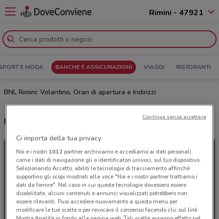
Rimini - 47921
SPORT E MODA
BANCHE E ASSICURAZIONI
VIAGGI
RISTORANTI
BNL Rimini: Volantino, Orari di apertura e Indirizzi
Continua senza accettare
Ultime offerte del volantino BNL
Ci importa della tua privacy
Noi e i nostri
1012
partner archiviamo e accediamo ai dati personali,
come i dati di navigazione gli o identificatori univoci, sul tuo dispositivo.
Selezionando Accetto, abiliti le tecnologie di tracciamento affinché
supportino gli scopi mostrati alla voce "Noi e i nostri partner trattiamo i
dati da fornire". Nel caso in cui queste tecnologie dovessero essere
disabilitate, alcuni contenuti e annunci visualizzati potrebbero non
essere rilevanti. Puoi accedere nuovamente a questo menu per
modificare le tue scelte o per revocare il consenso facendo clic sul link
Mostra finalità in fondo alla pagina web. Tali scelte avranno effetto nel