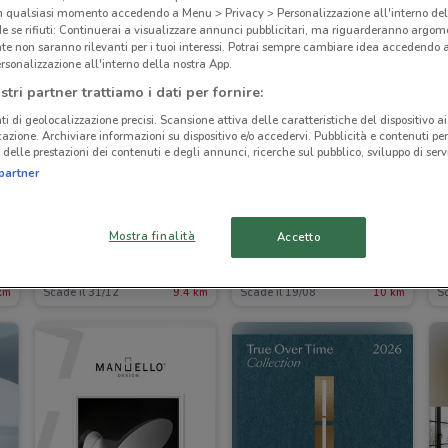
in qualsiasi momento accedendo a Menu > Privacy > Personalizzazione all'interno del
 se rifiuti: Continuerai a visualizzare annunci pubblicitari, ma riguarderanno argome
te non saranno rilevanti per i tuoi interessi. Potrai sempre cambiare idea accedendo
rsonalizzazione all'interno della nostra App.
stri partner trattiamo i dati per fornire:
ti di geolocalizzazione precisi. Scansione attiva delle caratteristiche del dispositivo ai 
icazione. Archiviare informazioni su dispositivo e/o accedervi. Pubblicità e contenuti per
delle prestazioni dei contenuti e degli annunci, ricerche sul pubblico, sviluppo di servi
partner
Mostra finalità
Accetto
Emu
Permaflex
km
Scade il 31/12
9.4 km
Scade il 19/08
10 km
Sc