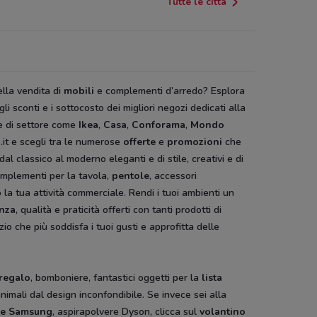
Tutte le città
lla vendita di
mobili
e complementi d’arredo? Esplora
gli sconti e i sottocosto
dei migliori negozi dedicati alla
ne di settore come
Ikea
,
Casa
,
Conforama
,
Mondo
it e scegli tra le numerose
offerte
e
promozioni
che
 classico al moderno eleganti e di stile, creativi e di
omplementi per la tavola,
pentole
, accessori
o la tua attività commerciale. Rendi i tuoi ambienti un
nza
, qualità e praticità offerti con tanti prodotti di
io che più soddisfa i tuoi gusti e approfitta delle
 regalo
, bomboniere, fantastici oggetti per la
lista
animali dal design inconfondibile. Se invece sei alla
ice Samsung
, aspirapolvere Dyson, clicca sul
volantino