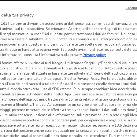
Contin
 della tua privacy
Satur
Kasanova
i
1014
partner archiviamo e accediamo ai dati personali, come i dati di navigazione g
ri univoci, sul tuo dispositivo. Selezionando Accetto, abiliti le tecnologie di tracciame
 m
Scade il 03/09
698 m
Scade il 27/08
1 km
S
li scopi mostrati alla voce "Noi e i nostri partner trattiamo i dati da fornire". Nel caso 
ovessero essere disabilitate, alcuni contenuti e annunci visualizzati potrebbero non ess
re nuovamente a questo menu per modificare le tue scelte o per revocare il consenso
tra finalità in fondo alla pagina web. Tali scelte avranno effetto nel contesto del nost
 informazioni, consulta l'Informativa sulla privacy.
Privacy policy
i fornirti offerte più vicine ai tuoi bisogni: Utilizzando Shopfully/Tiendeo puoi visualizz
i tuoi acquisti quotidiani più attinenti ai tuoi gusti e al tuo mondo. Tutto questo è possi
 strumenti e analisi effettuate in base alle tue attività all'interno dell'applicazione e 
collegate, come indicato nel paragrafo 2 della Privacy Policy. Per fare questo, abbi
 sull'uso dei dati raccolti a tale fine. Se dai il tuo consenso condivideremo i tuoi dati
tutto il mondo attraverso l’uso di SDK esterne. Puoi sempre cambiare idea accedend
rsonalizzazione, all’interno della nostra App. Cosa succede se accetti: Le inserzioni pu
i all'interno dell’app potranno trattare di argomenti relativi alla tua cronologia di na
esterne a Shopfully/Tiendeo. Ad esempio, se un servizio a noi collegato ci informa ch
i viaggi, potremo mostrarti delle offerte a tema vacanze. Inoltre, i dati sulla posizione 
o il relativo consenso) insieme alle informazioni sulle prestazioni della rete e agli ident
Dondi Home
Thun
 possono essere raccolte e condivisi con terze parti per comprendere e migliorare la conn
pplicative sulle delle reti wireless, come meglio indicato nel paragrafo 13.b della no
km
Scade il 08/10
3.1 km
Scade il 18/08
3.4 km
Sc
re, i tuoi dati possono anche essere utilizzati per la creazione di report, ricerche di mer
 e statistiche, analisi basate sulla posizione e analisi delle tendenze. Puoi modificare l