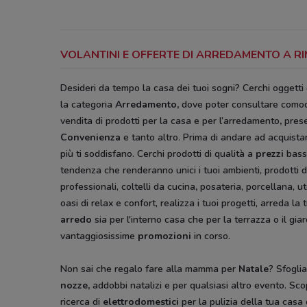
VOLANTINI E OFFERTE DI ARREDAMENTO A RI
Desideri da tempo la casa dei tuoi sogni? Cerchi oggetti
la categoria
Arredamento
,
dove poter consultare como
vendita di prodotti per la casa e per l’arredamento
,
prese
Convenienza
e tanto altro. Prima di andare ad acquistar
più ti soddisfano. Cerchi prodotti di qualità a
prezzi
bass
tendenza che renderanno unici i tuoi ambienti, prodotti d
professionali, coltelli da cucina
,
posateria, porcellana, ut
oasi di relax e confort, realizza i tuoi progetti, arreda
arredo
sia per l'interno casa che per la terrazza o il gia
vantaggiosissime
promozioni
in corso.
Non sai che regalo fare alla mamma per
Natale
? Sfoglia
nozze,
addobbi natalizi e per qualsiasi altro evento. Scop
ricerca di
elettrodomestici
per la pulizia della tua casa