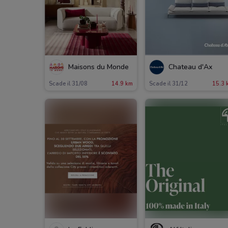
Maisons du Monde
Chateau d'Ax
Scade il 31/08
14.9 km
Scade il 31/12
15.3 