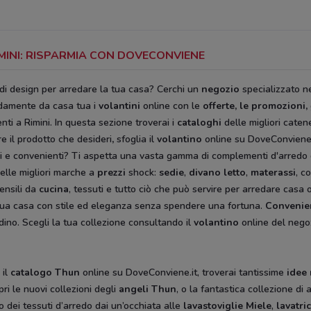
MINI: RISPARMIA CON DOVECONVIENE
 di design per arredare la tua casa? Cerchi un
negozio
specializzato ne
damente da casa tua i
volantini
online con le
offerte, le promozioni,
nti a Rimini. In questa sezione troverai i
cataloghi
delle migliori cate
e il prodotto che desideri
,
sfoglia il
volantino
online su DoveConviene.
i e convenienti? Ti aspetta una vasta gamma di complementi d'arredo dal
elle migliori marche a
prezzi
shock:
sedie
,
divano letto
,
materassi
, c
ensili da
cucina
, tessuti e tutto ciò che può servire per arredare casa 
 la tua casa con stile ed eleganza senza spendere una fortuna.
Convenie
rdino. Scegli la tua collezione consultando il
volantino
online del negoz
 il
catalogo Thun
online su DoveConviene.it, troverai tantissime
idee
ri le nuovi collezioni degli
angeli Thun
, o la fantastica collezione di 
 o dei tessuti d’arredo dai un’occhiata alle
lavastoviglie Miele
,
lavatr