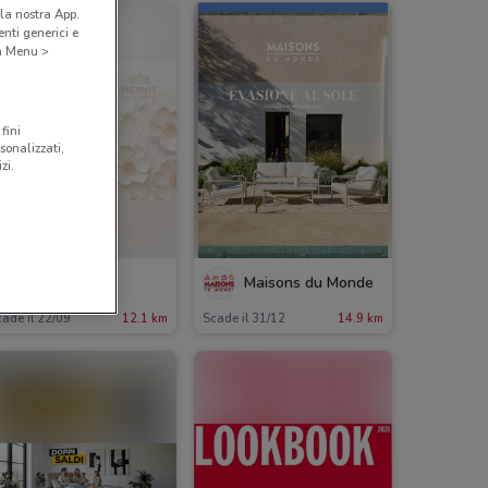
la nostra App.
nti generici e
 a Menu >
fini
sonalizzati,
zi.
Hervit
Maisons du Monde
ade il 22/09
12.1 km
Scade il 31/12
14.9 km