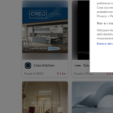
preferenze 
Cosa succede
probabilmen
Privacy > Pe
Noi e i no
Utilizzare da
dell’identif
misurazione 
Elenco dei 
Creo Kitchen
Emu
Scade il 28/02
9.1 km
Scade il 31/12
9.4 