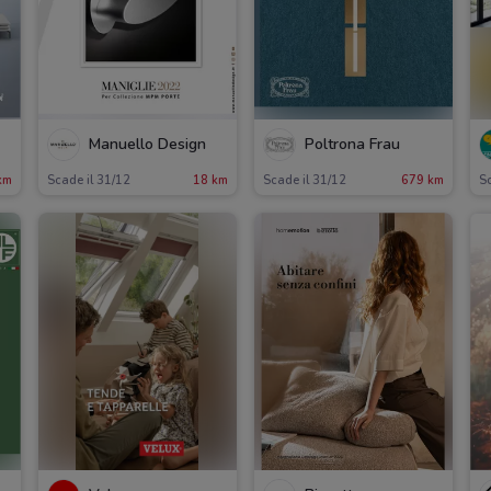
Manuello Design
Poltrona Frau
km
Scade il 31/12
18 km
Scade il 31/12
679 km
Sc