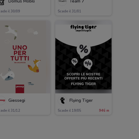
Domus Mobili
Team 7
ade il 30/09
Scade il 31/01
Giessegi
Flying Tiger
ade il 31/12
Scade il 19/05
946 m