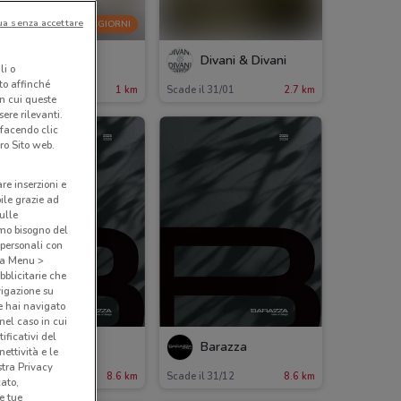
ua senza accettare
-5 GIORNI
Kasanova
Divani & Divani
li o
nto affinché
cade giovedì
1 km
Scade il 31/01
2.7 km
in cui queste
ere rilevanti.
 facendo clic
ro Sito web.
are inserzioni e
bile grazie ad
sulle
amo bisogno del
 personali con
o a Menu >
bblicitarie che
vigazione su
e hai navigato
(nel caso in cui
ificativi del
Barazza
Barazza
ettività e le
stra Privacy
ade il 31/12
8.6 km
Scade il 31/12
8.6 km
cato,
e tue