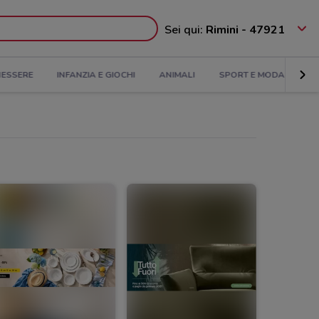
Sei qui:
Rimini - 47921
NESSERE
INFANZIA E GIOCHI
ANIMALI
SPORT E MODA
BA