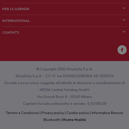
Cos'è DoveConviene
PER LE AZIENDE
Chi siamo
Cosa facciamo
INTERNATIONAL
News e media
Richieste commerciali e marketing
Brazil
CONTATTI
Lavora con noi
Mexico
Segnalazione punto vendita
France
Segnalazione Volantino
Australia
Hai un malfunzionamento sul web o sull'app?
New Zealand
© Copyright 2026 Shopfully S.p.A.
Shopfully S.p.A. - C.F / P. Iva 03156531208 REA: MI-2029270
Società a socio unico soggetta all’attività di direzione e coordinamento di
MEDIA Central Holding GmbH
Via Giosuè Borsi 9 - 20143 Milano
Capitale Sociale sottoscritto e versato: € 50.000,00
Termini e Condizioni
Privacy policy
Cookie policy
Informativa Beacon
Bluetooth
Mostra finalità