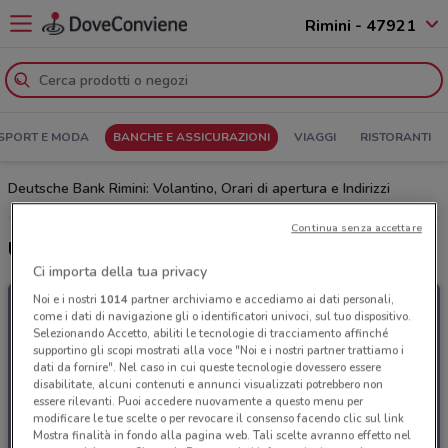
Rimini - 47921
SPORT E MODA
BANCHE E ASSICURAZIONI
VIAGGI
RISTORANTI
Deutsche Bank Rimini: Volantino, Orari di apertura e Indirizzi
Continua senza accettare
Ultime offerte del volantino Deutsche Bank
Ci importa della tua privacy
Noi e i nostri
1014
partner archiviamo e accediamo ai dati personali,
come i dati di navigazione gli o identificatori univoci, sul tuo dispositivo.
Selezionando Accetto, abiliti le tecnologie di tracciamento affinché
supportino gli scopi mostrati alla voce "Noi e i nostri partner trattiamo i
dati da fornire". Nel caso in cui queste tecnologie dovessero essere
disabilitate, alcuni contenuti e annunci visualizzati potrebbero non
essere rilevanti. Puoi accedere nuovamente a questo menu per
modificare le tue scelte o per revocare il consenso facendo clic sul link
Mostra finalità in fondo alla pagina web. Tali scelte avranno effetto nel