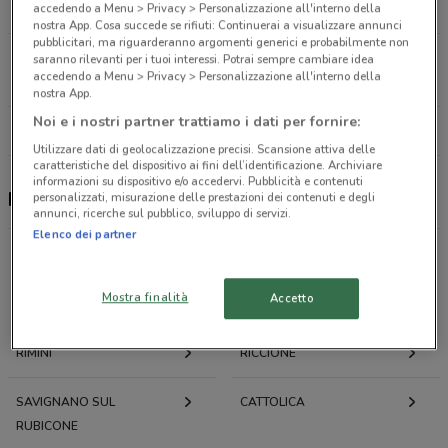
1.1 km
accedendo a Menu > Privacy > Personalizzazione all'interno della
nostra App. Cosa succede se rifiuti: Continuerai a visualizzare annunci
pubblicitari, ma riguarderanno argomenti generici e probabilmente non
Via A. Costa, 169 Cesena
saranno rilevanti per i tuoi interessi. Potrai sempre cambiare idea
accedendo a Menu > Privacy > Personalizzazione all'interno della
26.2 km
CHIUSO
nostra App.
Noi e i nostri partner trattiamo i dati per fornire:
Tutti i negozi Deutsche Bank
Utilizzare dati di geolocalizzazione precisi. Scansione attiva delle
caratteristiche del dispositivo ai fini dell’identificazione. Archiviare
informazioni su dispositivo e/o accedervi. Pubblicità e contenuti
Deutsche Bank, offerte e negozi
personalizzati, misurazione delle prestazioni dei contenuti e degli
annunci, ricerche sul pubblico, sviluppo di servizi.
Elenco dei partner
Mostra finalità
Offerte volantini e cataloghi per città nelle vicinanze
Accetto
RIMINI
RICCIONE
SAVIGNANO SUL
CATTOLICA
RUBICONE