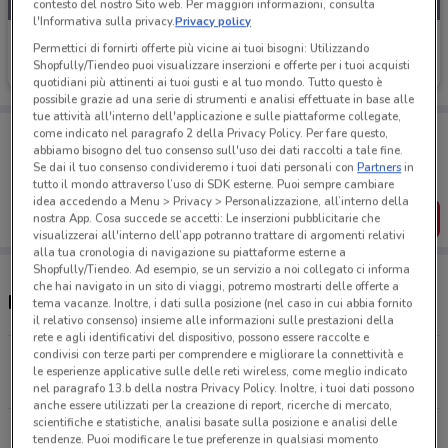
contesto del nostro Sito web. Per maggiori informazioni, consulta
l'Informativa sulla privacy.
Privacy policy
Deutsche Bank
Permettici di fornirti offerte più vicine ai tuoi bisogni: Utilizzando
Shopfully/Tiendeo puoi visualizzare inserzioni e offerte per i tuoi acquisti
Scade il 31/08
922 m
quotidiani più attinenti ai tuoi gusti e al tuo mondo. Tutto questo è
possibile grazie ad una serie di strumenti e analisi effettuate in base alle
tue attività all'interno dell'applicazione e sulle piattaforme collegate,
Porta DoveConviene sempre con te!
come indicato nel paragrafo 2 della Privacy Policy. Per fare questo,
Puoi trovare le migliori offerte dei negozi vicino a te,
abbiamo bisogno del tuo consenso sull'uso dei dati raccolti a tale fine.
salvarle e creare la tua lista del risparmio, comodamente
Se dai il tuo consenso condivideremo i tuoi dati personali con
Partners
in
dal tuo cellulare.
tutto il mondo attraverso l’uso di SDK esterne. Puoi sempre cambiare
idea accedendo a Menu > Privacy > Personalizzazione, all’interno della
SCARICA L’APP
nostra App. Cosa succede se accetti: Le inserzioni pubblicitarie che
visualizzerai all'interno dell’app potranno trattare di argomenti relativi
alla tua cronologia di navigazione su piattaforme esterne a
Shopfully/Tiendeo. Ad esempio, se un servizio a noi collegato ci informa
che hai navigato in un sito di viaggi, potremo mostrarti delle offerte a
Negozi Deutsche Bank a Rimini
tema vacanze. Inoltre, i dati sulla posizione (nel caso in cui abbia fornito
il relativo consenso) insieme alle informazioni sulle prestazioni della
rete e agli identificativi del dispositivo, possono essere raccolte e
condivisi con terze parti per comprendere e migliorare la connettività e
Via G. Garibaldi, 18 Rimini
le esperienze applicative sulle delle reti wireless, come meglio indicato
922 m
CHIUSO
nel paragrafo 13.b della nostra Privacy Policy. Inoltre, i tuoi dati possono
anche essere utilizzati per la creazione di report, ricerche di mercato,
scientifiche e statistiche, analisi basate sulla posizione e analisi delle
Viale Tripoli, 206/208 Rimini
tendenze. Puoi modificare le tue preferenze in qualsiasi momento