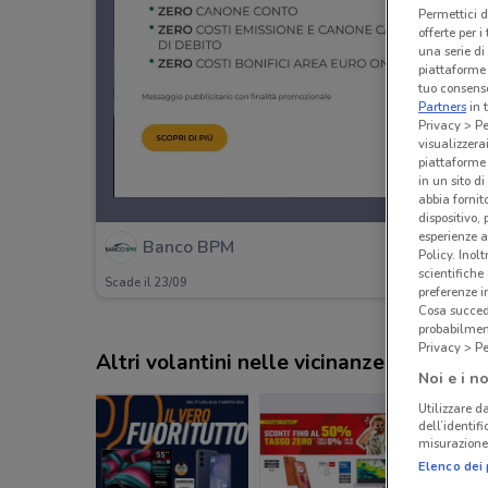
Permettici d
offerte per 
una serie di
piattaforme 
tuo consenso
Partners
in 
Privacy > Pe
visualizzera
piattaforme 
in un sito d
abbia fornit
dispositivo,
esperienze a
Banco BPM
Policy. Inolt
scientifiche
Scade il 23/09
preferenze 
Cosa succede
probabilmen
Privacy > Pe
Altri volantini nelle vicinanze
Noi e i no
Utilizzare da
dell’identif
misurazione 
Elenco dei 