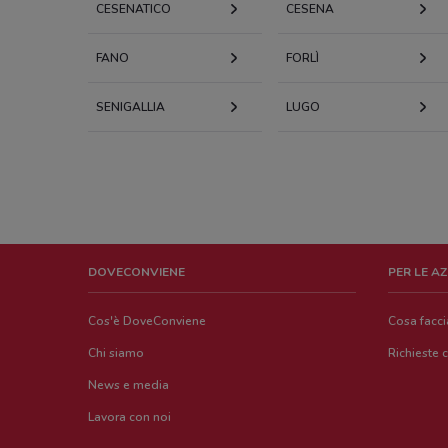
CESENATICO
CESENA
FANO
FORLÌ
SENIGALLIA
LUGO
DOVECONVIENE
PER LE A
Cos'è DoveConviene
Cosa facc
Chi siamo
Richieste 
News e media
Lavora con noi