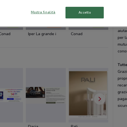
Tant
Mostra finalità
Accetto
Hai u
prof
NUOVO
-2 GIORNI
NUOVO
aiuta
 Conad
Iper La grande i
Conad
Coal
per l
mutuo
conos
Tutt
Grazi
propr
recar
grazi
pagam
sicur
Dacia
Pali
Cam