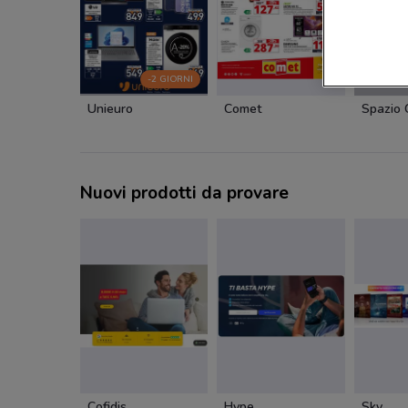
-2 GIORNI
Unieuro
Comet
Spazio
Nuovi prodotti da provare
Cofidis
Hype
Sky