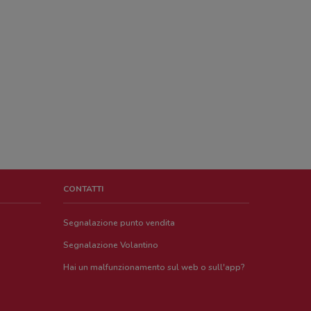
CONTATTI
Segnalazione punto vendita
Segnalazione Volantino
Hai un malfunzionamento sul web o sull'app?