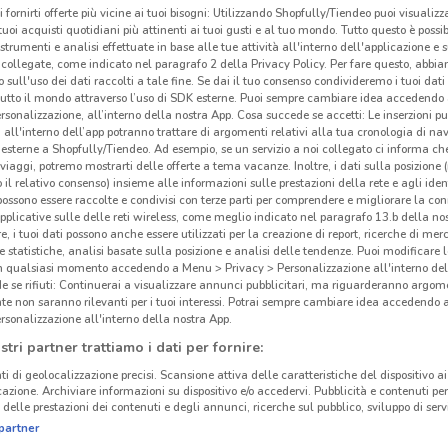
i fornirti offerte più vicine ai tuoi bisogni: Utilizzando Shopfully/Tiendeo puoi visualizz
i tuoi acquisti quotidiani più attinenti ai tuoi gusti e al tuo mondo. Tutto questo è possi
 strumenti e analisi effettuate in base alle tue attività all'interno dell'applicazione e 
collegate, come indicato nel paragrafo 2 della Privacy Policy. Per fare questo, abbi
 sull'uso dei dati raccolti a tale fine. Se dai il tuo consenso condivideremo i tuoi dati
tutto il mondo attraverso l’uso di SDK esterne. Puoi sempre cambiare idea accedend
rsonalizzazione, all’interno della nostra App. Cosa succede se accetti: Le inserzioni pu
i all'interno dell’app potranno trattare di argomenti relativi alla tua cronologia di na
esterne a Shopfully/Tiendeo. Ad esempio, se un servizio a noi collegato ci informa ch
i viaggi, potremo mostrarti delle offerte a tema vacanze. Inoltre, i dati sulla posizione 
o il relativo consenso) insieme alle informazioni sulle prestazioni della rete e agli ident
 possono essere raccolte e condivisi con terze parti per comprendere e migliorare la conn
pplicative sulle delle reti wireless, come meglio indicato nel paragrafo 13.b della no
re, i tuoi dati possono anche essere utilizzati per la creazione di report, ricerche di mer
 e statistiche, analisi basate sulla posizione e analisi delle tendenze. Puoi modificare l
1 km
in qualsiasi momento accedendo a Menu > Privacy > Personalizzazione all'interno del
 se rifiuti: Continuerai a visualizzare annunci pubblicitari, ma riguarderanno argome
Ban
te non saranno rilevanti per i tuoi interessi. Potrai sempre cambiare idea accedendo
rsonalizzazione all'interno della nostra App.
Banc
stri partner trattiamo i dati per fornire:
capol
ti di geolocalizzazione precisi. Scansione attiva delle caratteristiche del dispositivo ai 
Ogg
icazione. Archiviare informazioni su dispositivo e/o accedervi. Pubblicità e contenuti per
delle prestazioni dei contenuti e degli annunci, ricerche sul pubblico, sviluppo di servi
tutta
partner
agli 