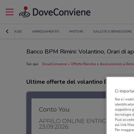
BRICOLAGE
ARREDAMENTO
MOTORI
SALUTE E BENESSERE
Banco BPM Rimini: Volantino, Orari di ape
Sei qui:
DoveConviene
Offerte Banche e Assicurazioni a Rimi
Ultime offerte del volantino Banco BP
Ci importa
Noi e i nostr
identificato
supportino g
tecnologie d
Puoi accede
sul link Mos
Per maggiori