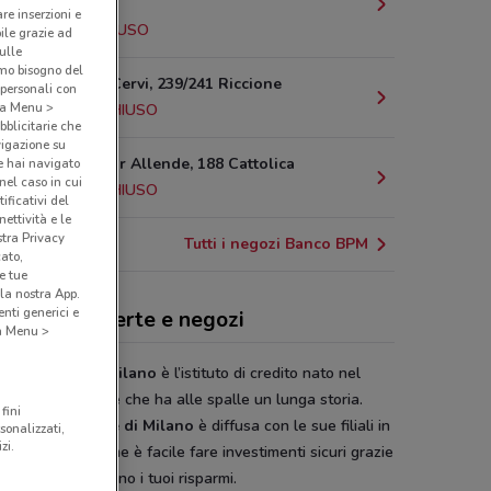
Romagna
are inserzioni e
9.8 km
CHIUSO
bile grazie ad
sulle
amo bisogno del
Corso F.lli Cervi, 239/241 Riccione
 personali con
o a Menu >
10.5 km
CHIUSO
bblicitarie che
vigazione su
Via Salvador Allende, 188 Cattolica
e hai navigato
(nel caso in cui
17.7 km
CHIUSO
ificativi del
ettività e le
stra Privacy
Tutti i negozi Banco BPM
cato,
e tue
la nostra App.
nti generici e
co BPM, offerte e negozi
 a Menu >
a Popolare di Milano
è l’istituto di credito nato nel
uogo lombardo e che ha alle spalle un lunga storia.
fini
i
Banca Popolare di Milano
è diffusa con le sue filiali in
sonalizzati,
zi.
 Italia. Scopri come è facile fare investimenti sicuri grazie
esperti che seguono i tuoi risparmi.