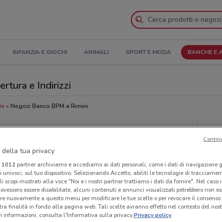
INFANZIA E GIOCHI
ANIMALI
SPORT E MODA
BANCHE E 
rtura e Indirizzi
ni
Negozi Banco BPM a Rimini
M
Neg
Contin
 della tua privacy
i
1012
partner archiviamo e accediamo ai dati personali, come i dati di navigazione g
ri univoci, sul tuo dispositivo. Selezionando Accetto, abiliti le tecnologie di tracciame
li scopi mostrati alla voce "Noi e i nostri partner trattiamo i dati da fornire". Nel caso 
ovessero essere disabilitate, alcuni contenuti e annunci visualizzati potrebbero non ess
re nuovamente a questo menu per modificare le tue scelte o per revocare il consenso
tra finalità in fondo alla pagina web. Tali scelte avranno effetto nel contesto del nost
 informazioni, consulta l'Informativa sulla privacy.
Privacy policy