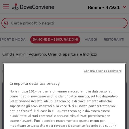
Rimini - 47921
SPORT E MODA
BANCHE E ASSICURAZIONI
VIAGGI
RISTORANTI
Cofidis Rimini: Volantino, Orari di apertura e Indirizzi
Ultime offerte del volantino Cofidis
Continua senza accettare
Ci importa della tua privacy
Noi e i nostri
1014
partner archiviamo e accediamo ai dati personali,
come i dati di navigazione gli o identificatori univoci, sul tuo dispositivo.
Selezionando Accetto, abiliti le tecnologie di tracciamento affinché
supportino gli scopi mostrati alla voce "Noi e i nostri partner trattiamo i
dati da fornire". Nel caso in cui queste tecnologie dovessero essere
disabilitate, alcuni contenuti e annunci visualizzati potrebbero non
essere rilevanti. Puoi accedere nuovamente a questo menu per
modificare le tue scelte o per revocare il consenso facendo clic sul link