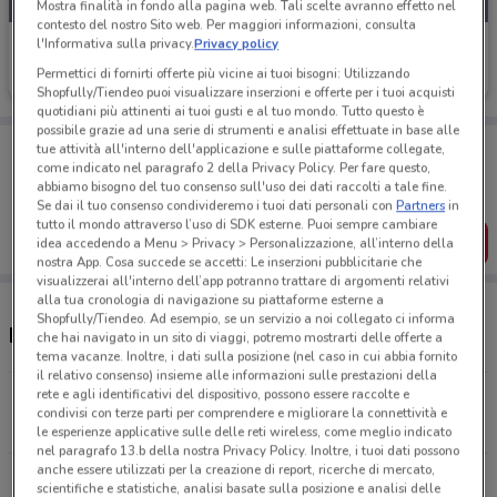
Mostra finalità in fondo alla pagina web. Tali scelte avranno effetto nel
contesto del nostro Sito web. Per maggiori informazioni, consulta
l'Informativa sulla privacy.
Privacy policy
Cofidis
Permettici di fornirti offerte più vicine ai tuoi bisogni: Utilizzando
Scade il 28/01
3 km
Shopfully/Tiendeo puoi visualizzare inserzioni e offerte per i tuoi acquisti
quotidiani più attinenti ai tuoi gusti e al tuo mondo. Tutto questo è
possibile grazie ad una serie di strumenti e analisi effettuate in base alle
Porta DoveConviene sempre con te!
tue attività all'interno dell'applicazione e sulle piattaforme collegate,
Puoi trovare le migliori offerte dei negozi vicino a te,
come indicato nel paragrafo 2 della Privacy Policy. Per fare questo,
salvarle e creare la tua lista del risparmio, comodamente
abbiamo bisogno del tuo consenso sull'uso dei dati raccolti a tale fine.
dal tuo cellulare.
Se dai il tuo consenso condivideremo i tuoi dati personali con
Partners
in
tutto il mondo attraverso l’uso di SDK esterne. Puoi sempre cambiare
SCARICA L’APP
idea accedendo a Menu > Privacy > Personalizzazione, all’interno della
nostra App. Cosa succede se accetti: Le inserzioni pubblicitarie che
visualizzerai all'interno dell’app potranno trattare di argomenti relativi
alla tua cronologia di navigazione su piattaforme esterne a
Shopfully/Tiendeo. Ad esempio, se un servizio a noi collegato ci informa
Negozi Cofidis a Rimini
che hai navigato in un sito di viaggi, potremo mostrarti delle offerte a
tema vacanze. Inoltre, i dati sulla posizione (nel caso in cui abbia fornito
il relativo consenso) insieme alle informazioni sulle prestazioni della
rete e agli identificativi del dispositivo, possono essere raccolte e
S.S. Consolare Rimini San Marino, 15 Rimini
condivisi con terze parti per comprendere e migliorare la connettività e
3 km
CHIUSO
le esperienze applicative sulle delle reti wireless, come meglio indicato
nel paragrafo 13.b della nostra Privacy Policy. Inoltre, i tuoi dati possono
anche essere utilizzati per la creazione di report, ricerche di mercato,
Via Emilia, 150 Rimini
scientifiche e statistiche, analisi basate sulla posizione e analisi delle