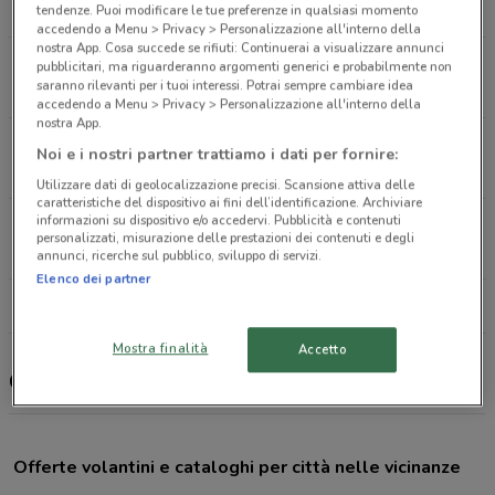
3.2 km
CHIUSO
tendenze. Puoi modificare le tue preferenze in qualsiasi momento
accedendo a Menu > Privacy > Personalizzazione all'interno della
nostra App. Cosa succede se rifiuti: Continuerai a visualizzare annunci
Via Caduti Di Nassirija, 20 Rimini Sud
pubblicitari, ma riguarderanno argomenti generici e probabilmente non
saranno rilevanti per i tuoi interessi. Potrai sempre cambiare idea
3.3 km
CHIUSO
accedendo a Menu > Privacy > Personalizzazione all'interno della
nostra App.
Via Emilia, 150 Rimini Nord
Noi e i nostri partner trattiamo i dati per fornire:
3.3 km
CHIUSO
Utilizzare dati di geolocalizzazione precisi. Scansione attiva delle
caratteristiche del dispositivo ai fini dell’identificazione. Archiviare
informazioni su dispositivo e/o accedervi. Pubblicità e contenuti
Via Macanno Rimini
personalizzati, misurazione delle prestazioni dei contenuti e degli
3.4 km
CHIUSO
annunci, ricerche sul pubblico, sviluppo di servizi.
Elenco dei partner
Tutti i negozi Cofidis
Mostra finalità
Accetto
Cofidis, offerte e negozi
Offerte volantini e cataloghi per città nelle vicinanze