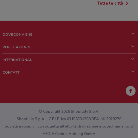
Tutte le città
DOVECONVIENE
Cos'è DoveConviene
PER LE AZIENDE
Chi siamo
Cosa facciamo
INTERNATIONAL
News e media
Richieste commerciali e marketing
Brazil
CONTATTI
Lavora con noi
Mexico
Segnalazione punto vendita
France
Segnalazione Volantino
Australia
Hai un malfunzionamento sul web o sull'app?
New Zealand
© Copyright 2026 Shopfully S.p.A.
Shopfully S.p.A. - C.F / P. Iva 03156531208 REA: MI-2029270
Società a socio unico soggetta all’attività di direzione e coordinamento di
MEDIA Central Holding GmbH