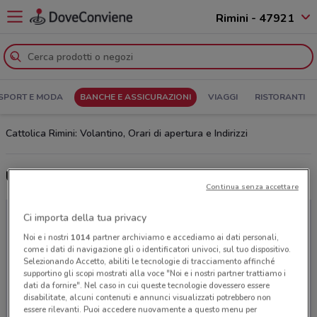
Rimini - 47921
SPORT E MODA
BANCHE E ASSICURAZIONI
VIAGGI
RISTORANTI
Cattolica Rimini: Volantino, Orari di apertura e Indirizzi
Ultime offerte del volantino Cattolica
Continua senza accettare
Ci importa della tua privacy
Noi e i nostri
1014
partner archiviamo e accediamo ai dati personali,
come i dati di navigazione gli o identificatori univoci, sul tuo dispositivo.
Selezionando Accetto, abiliti le tecnologie di tracciamento affinché
supportino gli scopi mostrati alla voce "Noi e i nostri partner trattiamo i
dati da fornire". Nel caso in cui queste tecnologie dovessero essere
disabilitate, alcuni contenuti e annunci visualizzati potrebbero non
essere rilevanti. Puoi accedere nuovamente a questo menu per