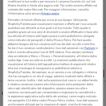
modificare le tue scelte o per revocare il consenso facendo clic sul link
Mostra finalità in fondo alla pagina web. Tali scelte avranno effetto nel
contesto del nostro Sito web. Per maggiori informazioni, consulta
l'Informativa sulla privacy.
Privacy policy
Ci dispiace, al momento non abbiamo pubblicato
Permettici di fornirti offerte più vicine ai tuoi bisogni: Utilizzando
Shopfully/Tiendeo puoi visualizzare inserzioni e offerte per i tuoi acquisti
volantini nella tua zona. Riprova più tardi.
quotidiani più attinenti ai tuoi gusti e al tuo mondo. Tutto questo è
possibile grazie ad una serie di strumenti e analisi effettuate in base alle
tue attività all'interno dell'applicazione e sulle piattaforme collegate,
come indicato nel paragrafo 2 della Privacy Policy. Per fare questo,
abbiamo bisogno del tuo consenso sull'uso dei dati raccolti a tale fine.
Se dai il tuo consenso condivideremo i tuoi dati personali con
Partners
in
tutto il mondo attraverso l’uso di SDK esterne. Puoi sempre cambiare
Porta DoveConviene sempre con te!
idea accedendo a Menu > Privacy > Personalizzazione, all’interno della
Puoi trovare le migliori offerte dei negozi vicino a te,
nostra App. Cosa succede se accetti: Le inserzioni pubblicitarie che
salvarle e creare la tua lista del risparmio, comodamente
visualizzerai all'interno dell’app potranno trattare di argomenti relativi
dal tuo cellulare.
alla tua cronologia di navigazione su piattaforme esterne a
Shopfully/Tiendeo. Ad esempio, se un servizio a noi collegato ci informa
SCARICA L’APP
che hai navigato in un sito di viaggi, potremo mostrarti delle offerte a
tema vacanze. Inoltre, i dati sulla posizione (nel caso in cui abbia fornito
il relativo consenso) insieme alle informazioni sulle prestazioni della
rete e agli identificativi del dispositivo, possono essere raccolte e
condivisi con terze parti per comprendere e migliorare la connettività e
Negozi Cattolica a Rimini
le esperienze applicative sulle delle reti wireless, come meglio indicato
nel paragrafo 13.b della nostra Privacy Policy. Inoltre, i tuoi dati possono
anche essere utilizzati per la creazione di report, ricerche di mercato,