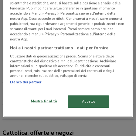
Viale Giacomo Matteotti, 49 Rimini
scientifiche e statistiche, analisi basate sulla posizione e analisi delle
699 m
tendenze. Puoi modificare le tue preferenze in qualsiasi momento
accedendo a Menu > Privacy > Personalizzazione all'interno della
nostra App. Cosa succede se rifiuti: Continuerai a visualizzare annunci
Via Alessandro Serpieri, 20 Rimini
pubblicitari, ma riguarderanno argomenti generici e probabilmente non
saranno rilevanti per i tuoi interessi. Potrai sempre cambiare idea
894 m
accedendo a Menu > Privacy > Personalizzazione all'interno della
nostra App.
Via Niccolò Tommaseo, 80 Rimini
Noi e i nostri partner trattiamo i dati per fornire:
3.7 km
Utilizzare dati di geolocalizzazione precisi. Scansione attiva delle
caratteristiche del dispositivo ai fini dell’identificazione. Archiviare
informazioni su dispositivo e/o accedervi. Pubblicità e contenuti
Viale Emilia, 34A Riccione
personalizzati, misurazione delle prestazioni dei contenuti e degli
8.7 km
APERTO
annunci, ricerche sul pubblico, sviluppo di servizi.
Elenco dei partner
Viale Dei Mille, 18 Riccione
9.8 km
Mostra finalità
Accetto
Tutti i negozi Cattolica
Cattolica, offerte e negozi