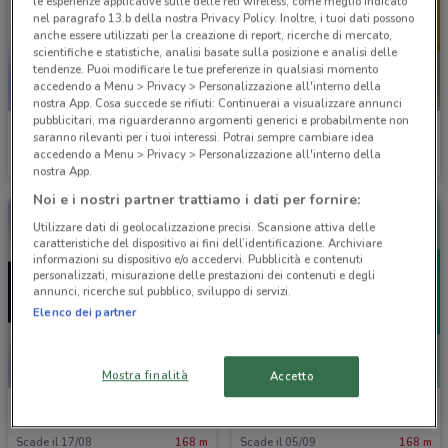
le esperienze applicative sulle delle reti wireless, come meglio indicato
nel paragrafo 13.b della nostra Privacy Policy. Inoltre, i tuoi dati possono
anche essere utilizzati per la creazione di report, ricerche di mercato,
scientifiche e statistiche, analisi basate sulla posizione e analisi delle
tendenze. Puoi modificare le tue preferenze in qualsiasi momento
accedendo a Menu > Privacy > Personalizzazione all'interno della
nostra App. Cosa succede se rifiuti: Continuerai a visualizzare annunci
pubblicitari, ma riguarderanno argomenti generici e probabilmente non
TIM
Kena Mobile
saranno rilevanti per i tuoi interessi. Potrai sempre cambiare idea
accedendo a Menu > Privacy > Personalizzazione all'interno della
Scade il 31/12
66 m
Scade il 02/09
151 m
nostra App.
Noi e i nostri partner trattiamo i dati per fornire:
Utilizzare dati di geolocalizzazione precisi. Scansione attiva delle
caratteristiche del dispositivo ai fini dell’identificazione. Archiviare
informazioni su dispositivo e/o accedervi. Pubblicità e contenuti
personalizzati, misurazione delle prestazioni dei contenuti e degli
annunci, ricerche sul pubblico, sviluppo di servizi.
Elenco dei partner
Mostra finalità
Accetto
PosteMobile
PosteMobile
Scade il 17/08
168 m
Scade il 05/09
168 m