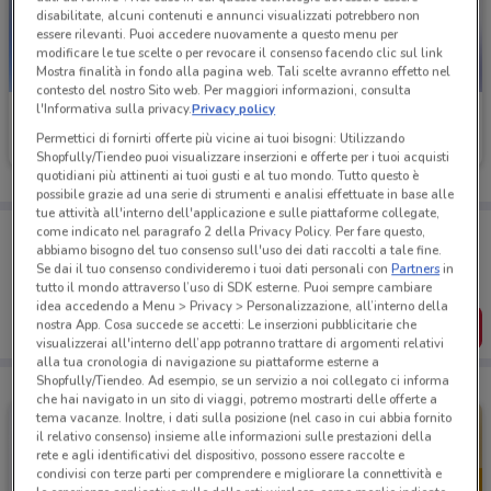
disabilitate, alcuni contenuti e annunci visualizzati potrebbero non
essere rilevanti. Puoi accedere nuovamente a questo menu per
modificare le tue scelte o per revocare il consenso facendo clic sul link
Mostra finalità in fondo alla pagina web. Tali scelte avranno effetto nel
contesto del nostro Sito web. Per maggiori informazioni, consulta
l'Informativa sulla privacy.
Privacy policy
TIM
TIM
Permettici di fornirti offerte più vicine ai tuoi bisogni: Utilizzando
Scade il 06/09
66 m
Scade il 30/08
66 m
Shopfully/Tiendeo puoi visualizzare inserzioni e offerte per i tuoi acquisti
quotidiani più attinenti ai tuoi gusti e al tuo mondo. Tutto questo è
possibile grazie ad una serie di strumenti e analisi effettuate in base alle
tue attività all'interno dell'applicazione e sulle piattaforme collegate,
Porta DoveConviene sempre con te!
come indicato nel paragrafo 2 della Privacy Policy. Per fare questo,
abbiamo bisogno del tuo consenso sull'uso dei dati raccolti a tale fine.
Puoi trovare le migliori offerte dei negozi vicino a te,
salvarle e creare la tua lista del risparmio, comodamente
Se dai il tuo consenso condivideremo i tuoi dati personali con
Partners
in
dal tuo cellulare.
tutto il mondo attraverso l’uso di SDK esterne. Puoi sempre cambiare
idea accedendo a Menu > Privacy > Personalizzazione, all’interno della
SCARICA L’APP
nostra App. Cosa succede se accetti: Le inserzioni pubblicitarie che
visualizzerai all'interno dell’app potranno trattare di argomenti relativi
alla tua cronologia di navigazione su piattaforme esterne a
Shopfully/Tiendeo. Ad esempio, se un servizio a noi collegato ci informa
che hai navigato in un sito di viaggi, potremo mostrarti delle offerte a
tema vacanze. Inoltre, i dati sulla posizione (nel caso in cui abbia fornito
il relativo consenso) insieme alle informazioni sulle prestazioni della
rete e agli identificativi del dispositivo, possono essere raccolte e
condivisi con terze parti per comprendere e migliorare la connettività e