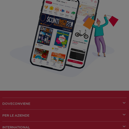
DOVECONVIENE
Cos'è DoveConviene
PER LE AZIENDE
Chi siamo
Cosa facciamo
INTERNATIONAL