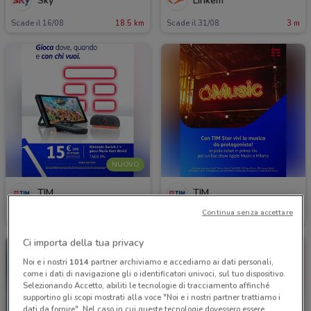
Sky
Linkem
Scade il 16/08
18.5 km
Scade il 31/08
3 m
NUOVO
TIM
TIM
Continua senza accettare
Scade il 07/09
66 m
Scade il 30/08
66 m
Ci importa della tua privacy
Noi e i nostri
1014
partner archiviamo e accediamo ai dati personali,
come i dati di navigazione gli o identificatori univoci, sul tuo dispositivo.
Selezionando Accetto, abiliti le tecnologie di tracciamento affinché
supportino gli scopi mostrati alla voce "Noi e i nostri partner trattiamo i
dati da fornire". Nel caso in cui queste tecnologie dovessero essere