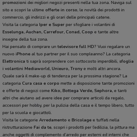
promozioni
dei migliori negozi presenti nella tua zona. Naviga sul
sito e scopri le ultime
offerte in corso
, le novità dei prodotti in
commercio, gli indirizzi e gli orari delle principali catene.
Visita la categoria
Iper e Super
per sfogliare i volantini di
Esselunga, Auchan, Carrefour, Conad, Coop
e tante altre
insegne della tua zona.
Hai pensato di comprare un
televisore full HD
? Vuoi regalare un
nuovo
iPhone
al tuo partner per il suo compleanno? La categoria
Elettronica
ti saprà sorprendere con sottocosto imperdibili,
sfoglia
i volantini
Mediaworld, Unieuro, Trony
e molti altri ancora.
Quale sarà il make-up di tendenza per la prossima stagione? La
categoria
Cura casa e corpo
mette a disposizione tante promozioni
e offerte di negozi come
Kiko, Bottega Verde, Sephora,
e tanti
altri che aiutano ad avere idee
per comprare articoli da regalo,
accessori per hobby, per la pulizia della casa e il tempo libero, tutto
per la scuola e giocattoli.
Visita le categorie
Arredamento
e
Bricolage
e tuffati nella
ristrutturazione
Fai da te
, scopri i prodotti per l’edilizia, la pittura ma
anche oggetti di complemento d’arredo per esterni ed interni che