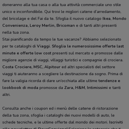
doneranno alla tua casa o alla tua attività commerciale uno stile
unico e inconfondibile. Qui trovi le migliori catene d’arredamento,
del bricolage e del Fai da te. Sfoglia il nuovo catalogo
Ikea
,
Mondo
Convenienza, Leroy Merlin, Bricoman
e di tanti altri presenti
nella tua zona.
Stai pianificando da tempo le tue vacanze? Abbiamo selezionato
per te cataloghi di
Viaggi
.
Sfoglia le numerosissime offerte last
minute e offerte low cost
presenti sul mercato e promosse dalle
migliore agenzie di viaggi, villaggi turistici e compagnie di crociera.
Costa Crociere, MSC, Alpitour
ed altri specialisti del settore
viaggi ti aiuteranno a scegliere la destinazione da sogno. Prima di
fare la valigia ricorda di dare un’occhiata alle ultime
tendenze e
lookbook di moda
promosse da
Zara, H&M
,
Intimissimi
e tanti
altri.
Consulta anche i coupon ed i menù delle catene di ristorazione
della tua zona, sfoglia i cataloghi dei nuovi modelli di auto, le
schede tecniche, e le ultime offerte dal mondo dei motori.
Iscriviti