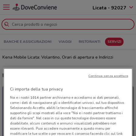
Licata - 92027
BANCHE E ASSICURAZIONI
VIAGGI
RISTORANTI
SERVIZI
Kena Mobile Licata: Volantino, Orari di apertura e Indirizzi
Ultime offerte del volantino Kena Mobile
Continua senza accettare
Ci importa della tua privacy
Noi e i nostri
1014
partner archiviamo e accediamo ai dati personali,
come i dati di navigazione gli o identificatori univoci, sul tuo dispositivo.
Selezionando Accetto, abiliti le tecnologie di tracciamento affinché
supportino gli scopi mostrati alla voce "Noi e i nostri partner trattiamo i
dati da fornire". Nel caso in cui queste tecnologie dovessero essere
disabilitate, alcuni contenuti e annunci visualizzati potrebbero non
essere rilevanti. Puoi accedere nuovamente a questo menu per
modificare le tue scelte o per revocare il consenso facendo clic sul link