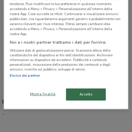
480 m
tendenze. Puoi modificare le tue preferenze in qualsiasi momento
accedendo a Menu > Privacy > Personalizzazione all'interno della
nostra App. Cosa succede se rifiuti: Continuerai a visualizzare annunci
VIA GELA 2 Licata
pubblicitari, ma riguarderanno argomenti generici e probabilmente non
586 m
saranno rilevanti per i tuoi interessi. Potrai sempre cambiare idea
accedendo a Menu > Privacy > Personalizzazione all'interno della
nostra App.
VIA CAMPOBELLO 60 Licata
Noi e i nostri partner trattiamo i dati per fornire:
809 m
Utilizzare dati di geolocalizzazione precisi. Scansione attiva delle
caratteristiche del dispositivo ai fini dell’identificazione. Archiviare
VIA GIACOMO PUCCINI 26 Licata
informazioni su dispositivo e/o accedervi. Pubblicità e contenuti
personalizzati, misurazione delle prestazioni dei contenuti e degli
1.2 km
annunci, ricerche sul pubblico, sviluppo di servizi.
Elenco dei partner
Tutti i negozi Kena Mobile
Mostra finalità
Accetto
Kena Mobile, offerte e negozi
-