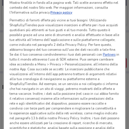
Mostra finalità in fondo alla pagina web. Tali scelte avranno effetto nel
contesto del nostro Sito web. Per maggiori informazioni, consulta
Kena Mobile
l'Informativa sulla privacy.
Privacy policy
Permettici di fornirti offerte più vicine ai tuoi bisogni: Utilizzando
Scade il 02/09
151 m
Shopfully/Tiendeo puoi visualizzare inserzioni e offerte per i tuoi acquisti
quotidiani più attinenti ai tuoi gusti e al tuo mondo. Tutto questo è
possibile grazie ad una serie di strumenti e analisi effettuate in base alle
Porta DoveConviene sempre con te!
tue attività all'interno dell'applicazione e sulle piattaforme collegate,
Puoi trovare le migliori offerte dei negozi vicino a te,
come indicato nel paragrafo 2 della Privacy Policy. Per fare questo,
salvarle e creare la tua lista del risparmio, comodamente
abbiamo bisogno del tuo consenso sull'uso dei dati raccolti a tale fine.
dal tuo cellulare.
Se dai il tuo consenso condivideremo i tuoi dati personali con
Partners
in
tutto il mondo attraverso l’uso di SDK esterne. Puoi sempre cambiare
SCARICA L’APP
idea accedendo a Menu > Privacy > Personalizzazione, all’interno della
nostra App. Cosa succede se accetti: Le inserzioni pubblicitarie che
visualizzerai all'interno dell’app potranno trattare di argomenti relativi
alla tua cronologia di navigazione su piattaforme esterne a
Shopfully/Tiendeo. Ad esempio, se un servizio a noi collegato ci informa
Negozi Kena Mobile a Licata
che hai navigato in un sito di viaggi, potremo mostrarti delle offerte a
tema vacanze. Inoltre, i dati sulla posizione (nel caso in cui abbia fornito
il relativo consenso) insieme alle informazioni sulle prestazioni della
VIA V. EMANUELE 20 Licata
rete e agli identificativi del dispositivo, possono essere raccolte e
condivisi con terze parti per comprendere e migliorare la connettività e
151 m
le esperienze applicative sulle delle reti wireless, come meglio indicato
nel paragrafo 13.b della nostra Privacy Policy. Inoltre, i tuoi dati possono
anche essere utilizzati per la creazione di report, ricerche di mercato,
VIA PRINCIPE DI NAPOLI 1 Licata
scientifiche e statistiche, analisi basate sulla posizione e analisi delle