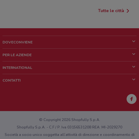
Tutte le città
DOVECONVIENE
Cos'è DoveConviene
PER LE AZIENDE
Chi siamo
Cosa facciamo
INTERNATIONAL
News e media
Richieste commerciali e marketing
Brazil
CONTATTI
Lavora con noi
Mexico
Segnalazione punto vendita
France
Segnalazione Volantino
Australia
Hai un malfunzionamento sul web o sull'app?
New Zealand
© Copyright 2026 Shopfully S.p.A.
Shopfully S.p.A. - C.F / P. Iva 03156531208 REA: MI-2029270
Società a socio unico soggetta all’attività di direzione e coordinamento di