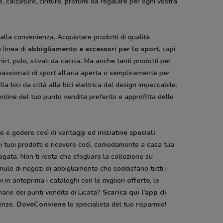
e, calzature, cinture, profumi da regalare per ogni vostra
 alla convenienza. Acquistare prodotti di qualità
 linea di
abbigliamento e accessori per lo sport,
capi
hirt, polo, stivali da caccia. Ma anche tanti prodotti per
passionati di sport all’aria aperta o semplicemente per
la bici da città alla bici elettrica dal design impeccabile.
 online del tuo punto vendita preferito e approfitta delle
rte e godere così di vantaggi ed
iniziative speciali
re i tuoi prodotti e ricevere così, comodamente a casa tua
agata. Non ti resta che sfogliare la collezione su
mule di negozi di abbigliamento che soddisfano tutti i
vi in anteprima i cataloghi con le migliori
offerte
, le
narie dei punti vendita di Licata?
Scarica qui l’app di
genze.
DoveConviene
lo specialista del tuo risparmio!