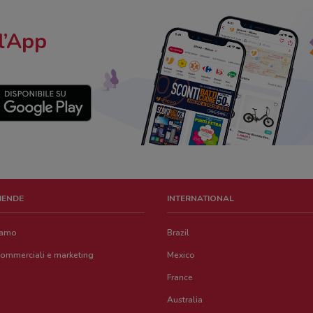
l’App
ZIENDE
INTERNATIONAL
iamo
Brazil
commerciali e marketing
Mexico
France
Australia