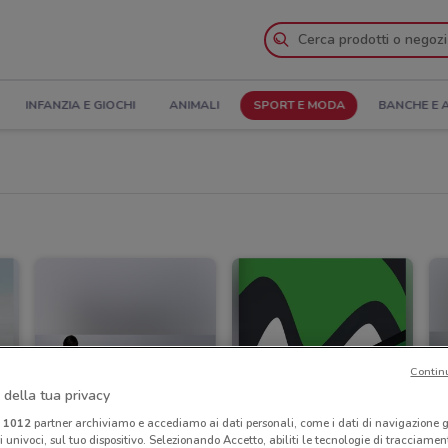
INFANZIA E GIOCHI
ANIMALI
SPORT E MODA
BANCHE E 
Contin
 della tua privacy
i
1012
partner archiviamo e accediamo ai dati personali, come i dati di navigazione g
ri univoci, sul tuo dispositivo. Selezionando Accetto, abiliti le tecnologie di tracciame