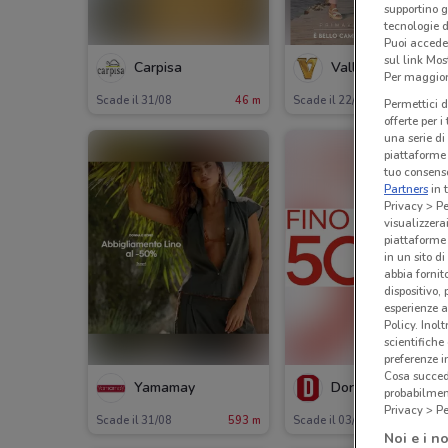
supportino g
tecnologie d
Puoi accede
sul link Mos
Carpisa
Valleverde
Per maggiori
Scade il 31/08
46 m
Scade il 22/09
111
Permettici d
offerte per 
una serie di
piattaforme 
tuo consenso
Partners
in 
Privacy > Pe
visualizzera
piattaforme 
in un sito d
abbia fornit
dispositivo,
esperienze a
Policy. Inolt
scientifiche
preferenze 
Cosa succede
Yamamay
Dorabella
probabilmen
Privacy > Pe
Scade il 31/08
593 m
Scade il 03/12
659
Noi e i no