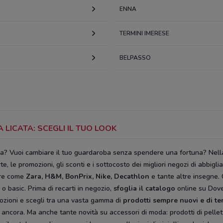
ENNA
TERMINI IMERESE
BELPASSO
 LICATA: SCEGLI IL TUO LOOK
za? Vuoi cambiare il tuo guardaroba senza spendere una fortuna? Nell
te, le promozioni, gli sconti e i sottocosto dei migliori negozi di abbi
tore come
Zara, H&M, BonPrix, Nike,
Decathlon
e tante altre insegne. Co
 o basic. Prima di recarti in negozio,
sfoglia il catalogo
online su Dove
ozioni e scegli tra una vasta gamma di
prodotti sempre nuovi e di t
o ancora. Ma anche tante novità su accessori di moda: prodotti di pelletter