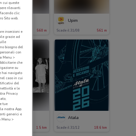
in cui queste
ere rilevanti.
 facendo clic
ro Sito web.
Freddy
Upim
ade il 22/09
560 m
Scade il 31/08
561 m
are inserzioni e
bile grazie ad
sulle
amo bisogno del
 personali con
o a Menu >
bblicitarie che
vigazione su
e hai navigato
(nel caso in cui
ificativi del
ettività e le
stra Privacy
cato,
e tue
la nostra App.
nti generici e
OVS
Atala
 a Menu >
ade il 31/08
1.5 km
Scade il 31/12
18.6 km