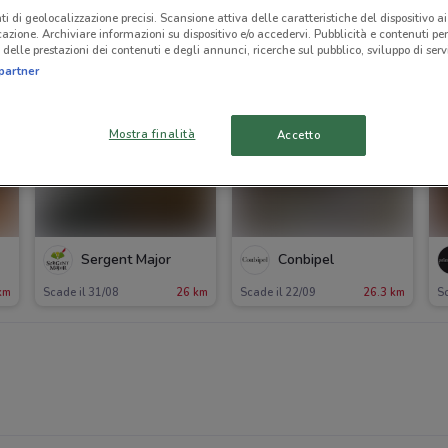
ti di geolocalizzazione precisi. Scansione attiva delle caratteristiche del dispositivo ai 
icazione. Archiviare informazioni su dispositivo e/o accedervi. Pubblicità e contenuti per
delle prestazioni dei contenuti e degli annunci, ricerche sul pubblico, sviluppo di servi
partner
Mostra finalità
Accetto
Sergent Major
Conbipel
km
Scade il 31/08
26 km
Scade il 22/09
26.3 km
Sc