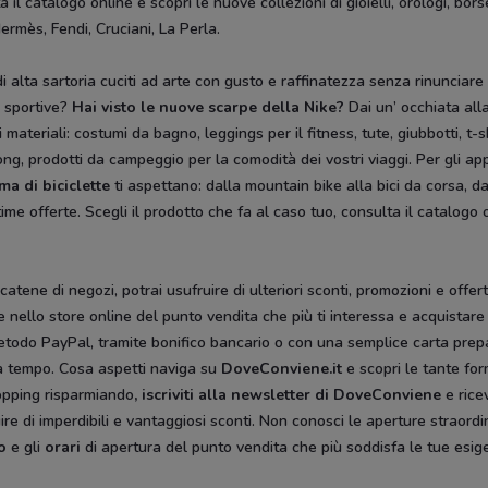
l catalogo online e scopri le nuove collezioni di gioielli, orologi, bors
rmès, Fendi, Cruciani, La Perla.
 alta sartoria cuciti ad arte con gusto e raffinatezza senza rinunciare
e sportive?
Hai visto le nuove scarpe della Nike?
Dai un’ occhiata alla
i materiali: costumi da bagno, leggings per il fitness, tute, giubbotti, t-s
ong, prodotti da campeggio per la comodità dei vostri viaggi. Per gli ap
a di biciclette
ti aspettano: dalla mountain bike alla bici da corsa, dal
ltime offerte. Scegli il prodotto che fa al caso tuo, consulta il catalogo
catene di negozi, potrai usufruire di ulteriori sconti, promozioni e offe
gare nello store online del punto vendita che più ti interessa e acquista
 metodo PayPal, tramite bonifico bancario o con una semplice carta prep
da tempo. Cosa aspetti naviga su
DoveConviene.it
e scopri le tante for
hopping risparmiando
, iscriviti alla newsletter di DoveConviene
e rice
re di imperdibili e vantaggiosi sconti. Non conosci le aperture straordi
o
e gli
orari
di apertura del punto vendita che più soddisfa le tue esi