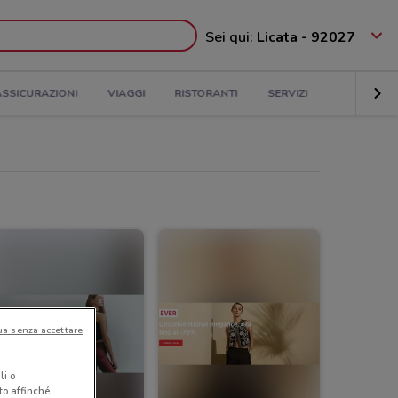
Sei qui:
Licata - 92027
ASSICURAZIONI
VIAGGI
RISTORANTI
SERVIZI
ua senza accettare
li o
nto affinché