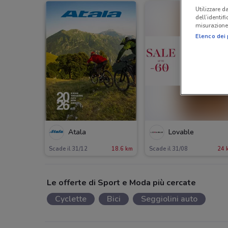
Utilizzare da
dell’identif
misurazione 
Elenco dei 
Atala
Lovable
Scade il 31/12
18.6 km
Scade il 31/08
24 
Le offerte di Sport e Moda più cercate
Cyclette
Bici
Seggiolini auto