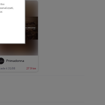
fini
sonalizzati,
zi.
Primadonna
ade il 31/08
27.9 km