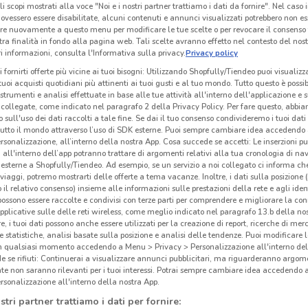
li scopi mostrati alla voce "Noi e i nostri partner trattiamo i dati da fornire". Nel caso 
ovessero essere disabilitate, alcuni contenuti e annunci visualizzati potrebbero non ess
re nuovamente a questo menu per modificare le tue scelte o per revocare il consenso
tra finalità in fondo alla pagina web. Tali scelte avranno effetto nel contesto del nost
Camomilla
Maver
 informazioni, consulta l'Informativa sulla privacy.
Privacy policy
 m
Scade il 31/08
348 m
Scade il 31/12
453 m
Sc
i fornirti offerte più vicine ai tuoi bisogni: Utilizzando Shopfully/Tiendeo puoi visualizz
i tuoi acquisti quotidiani più attinenti ai tuoi gusti e al tuo mondo. Tutto questo è possi
 strumenti e analisi effettuate in base alle tue attività all'interno dell'applicazione e 
collegate, come indicato nel paragrafo 2 della Privacy Policy. Per fare questo, abbi
 sull'uso dei dati raccolti a tale fine. Se dai il tuo consenso condivideremo i tuoi dati
tutto il mondo attraverso l’uso di SDK esterne. Puoi sempre cambiare idea accedend
rsonalizzazione, all’interno della nostra App. Cosa succede se accetti: Le inserzioni pu
i all'interno dell’app potranno trattare di argomenti relativi alla tua cronologia di na
esterne a Shopfully/Tiendeo. Ad esempio, se un servizio a noi collegato ci informa ch
i viaggi, potremo mostrarti delle offerte a tema vacanze. Inoltre, i dati sulla posizione 
o il relativo consenso) insieme alle informazioni sulle prestazioni della rete e agli ident
 possono essere raccolte e condivisi con terze parti per comprendere e migliorare la conn
pplicative sulle delle reti wireless, come meglio indicato nel paragrafo 13.b della no
re, i tuoi dati possono anche essere utilizzati per la creazione di report, ricerche di mer
 e statistiche, analisi basate sulla posizione e analisi delle tendenze. Puoi modificare l
in qualsiasi momento accedendo a Menu > Privacy > Personalizzazione all'interno del
 se rifiuti: Continuerai a visualizzare annunci pubblicitari, ma riguarderanno argome
Coin
Coin
te non saranno rilevanti per i tuoi interessi. Potrai sempre cambiare idea accedendo
rsonalizzazione all'interno della nostra App.
 m
Scade il 14/09
1.4 km
Scade il 31/12
1.4 km
Sc
stri partner trattiamo i dati per fornire: