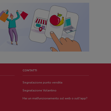
CONTATTI
Segnalazione punto vendita
Segnalazione Volantino
Hai un malfunzionamento sul web o sull'app?