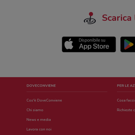
Scarica 
DOVECONVIENE
PER LE A
Cos'è DoveConviene
Cosa facc
Chi siamo
Richieste 
News e media
Lavora con noi