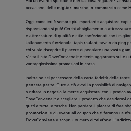
Hai un evento speciale e non sai cosa regalare? Consulta i
occasione, delle
migliori marche in commercio
come He
Oggi come ieri è sempre più importante acquistare capi di
risparmiando si può! Cerchi abbigliamento o attrezzatur
e attrezzature di qualità e stile confezionati con i miglior
l’allenamento funzionale, tapis roulant, tavolo da ping p
chi vuole riscoprire il piacere di pedalare una
vasta gamm
Visita il sito DoveConviene.it e tieniti aggiornato sulle u
vantaggiosissime promozioni in corso.
Inoltre se sei possessore della carta fedeltà delle tante 
pensate per te
. Oltre a ciò avrai la possibilità di navi
o ritirare in negozio la merce acquistata, con il pratico
DoveConviene.it e scegliere il prodotto che desideravi 
gusti e tutte le tasche. Non perdere il piacere di fare s
promozioni
e gli eventuali coupon che ti faranno usufrui
DoveConviene
e scopri il numero di
telefono
,
l'indirizz