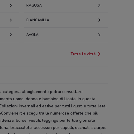
RAGUSA
BIANCAVILLA
AVOLA
Tutte le città
a categoria abbigliamento potrai consultare
gliamento uomo, donna e bambino di Licata. In questa
llezioni invernali ed estive per tutti i gusti e tutte l’età,
Conviene.it e scegli tra le numerose offerte che più
endenza
: borse, vestiti, leggings per le tue giornate
ia, braccialetti, accessori per capelli, occhiali, sciarpe.