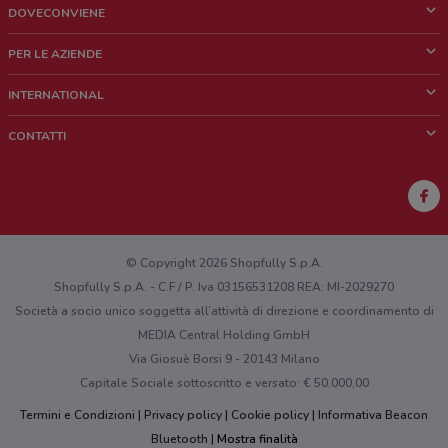
DOVECONVIENE
Cos'è DoveConviene
PER LE AZIENDE
Chi siamo
Cosa facciamo
INTERNATIONAL
News e media
Richieste commerciali e marketing
Brazil
CONTATTI
Lavora con noi
Mexico
Segnalazione punto vendita
France
Segnalazione Volantino
Australia
Hai un malfunzionamento sul web o sull'app?
New Zealand
© Copyright 2026 Shopfully S.p.A.
Shopfully S.p.A. - C.F / P. Iva 03156531208 REA: MI-2029270
Società a socio unico soggetta all’attività di direzione e coordinamento di
MEDIA Central Holding GmbH
Via Giosuè Borsi 9 - 20143 Milano
Capitale Sociale sottoscritto e versato: € 50.000,00
Termini e Condizioni
Privacy policy
Cookie policy
Informativa Beacon
Bluetooth
Mostra finalità