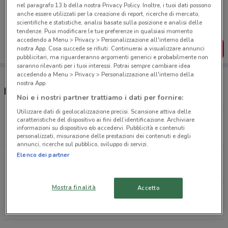
Porta DoveConviene sempre con te!
nel paragrafo 13.b della nostra Privacy Policy. Inoltre, i tuoi dati possono
Puoi trovare le migliori offerte dei negozi vicino a te,
anche essere utilizzati per la creazione di report, ricerche di mercato,
salvarle e creare la tua lista del risparmio, comodamente
scientifiche e statistiche, analisi basate sulla posizione e analisi delle
dal tuo cellulare.
tendenze. Puoi modificare le tue preferenze in qualsiasi momento
accedendo a Menu > Privacy > Personalizzazione all'interno della
SCARICA L’APP
nostra App. Cosa succede se rifiuti: Continuerai a visualizzare annunci
pubblicitari, ma riguarderanno argomenti generici e probabilmente non
saranno rilevanti per i tuoi interessi. Potrai sempre cambiare idea
accedendo a Menu > Privacy > Personalizzazione all'interno della
nostra App.
Negozi PosteMobile a Licata
Noi e i nostri partner trattiamo i dati per fornire:
Utilizzare dati di geolocalizzazione precisi. Scansione attiva delle
Corso Vittorio Emanuele 20 Agrigento
caratteristiche del dispositivo ai fini dell’identificazione. Archiviare
informazioni su dispositivo e/o accedervi. Pubblicità e contenuti
168 m
personalizzati, misurazione delle prestazioni dei contenuti e degli
annunci, ricerche sul pubblico, sviluppo di servizi.
Elenco dei partner
Piazza Linares 33 Licata
232 m
Mostra finalità
Accetto
Corso Serrovira 168 Licata
330 m