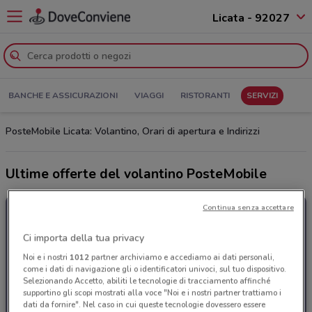
Licata - 92027
BANCHE E ASSICURAZIONI
VIAGGI
RISTORANTI
SERVIZI
PosteMobile Licata: Volantino, Orari di apertura e Indirizzi
Ultime offerte del volantino PosteMobile
Continua senza accettare
Ci importa della tua privacy
Noi e i nostri
1012
partner archiviamo e accediamo ai dati personali,
come i dati di navigazione gli o identificatori univoci, sul tuo dispositivo.
Selezionando Accetto, abiliti le tecnologie di tracciamento affinché
supportino gli scopi mostrati alla voce "Noi e i nostri partner trattiamo i
dati da fornire". Nel caso in cui queste tecnologie dovessero essere