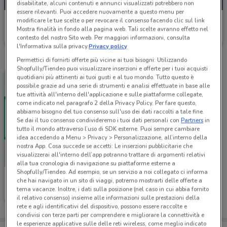
disabilitate, alcuni contenuti e annunci visualizzati potrebbero non
essere rilevanti. Puoi accedere nuovamente a questo menu per
PosteMobile
modificare le tue scelte o per revocare il consenso facendo clic sul link
Mostra finalità in fondo alla pagina web. Tali scelte avranno effetto nel
Scade il 17/08
168 m
contesto del nostro Sito web. Per maggiori informazioni, consulta
l'Informativa sulla privacy.
Privacy policy
Permettici di fornirti offerte più vicine ai tuoi bisogni: Utilizzando
Shopfully/Tiendeo puoi visualizzare inserzioni e offerte per i tuoi acquisti
quotidiani più attinenti ai tuoi gusti e al tuo mondo. Tutto questo è
possibile grazie ad una serie di strumenti e analisi effettuate in base alle
tue attività all'interno dell'applicazione e sulle piattaforme collegate,
come indicato nel paragrafo 2 della Privacy Policy. Per fare questo,
abbiamo bisogno del tuo consenso sull'uso dei dati raccolti a tale fine.
Se dai il tuo consenso condivideremo i tuoi dati personali con
Partners
in
tutto il mondo attraverso l’uso di SDK esterne. Puoi sempre cambiare
idea accedendo a Menu > Privacy > Personalizzazione, all’interno della
nostra App. Cosa succede se accetti: Le inserzioni pubblicitarie che
visualizzerai all'interno dell’app potranno trattare di argomenti relativi
alla tua cronologia di navigazione su piattaforme esterne a
Shopfully/Tiendeo. Ad esempio, se un servizio a noi collegato ci informa
PosteMobile
che hai navigato in un sito di viaggi, potremo mostrarti delle offerte a
tema vacanze. Inoltre, i dati sulla posizione (nel caso in cui abbia fornito
Scade il 05/09
168 m
il relativo consenso) insieme alle informazioni sulle prestazioni della
rete e agli identificativi del dispositivo, possono essere raccolte e
condivisi con terze parti per comprendere e migliorare la connettività e
le esperienze applicative sulle delle reti wireless, come meglio indicato