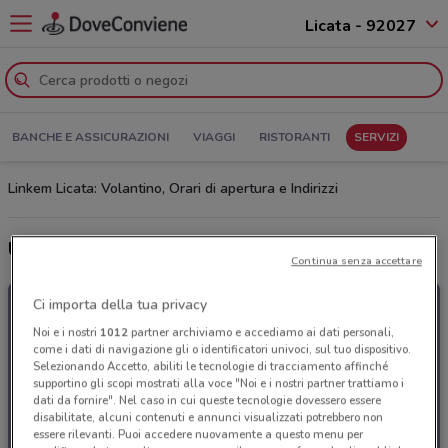
Licata - 92027
BANCHE E ASSICURAZIONI
VIAGGI
RISTORANTI
SERVIZI
Linkem Licata: Volantino, Orari di apertura e Indirizzi
Ultime offerte del volantino Linkem
Continua senza accettare
Ci importa della tua privacy
Noi e i nostri
1012
partner archiviamo e accediamo ai dati personali,
come i dati di navigazione gli o identificatori univoci, sul tuo dispositivo.
Selezionando Accetto, abiliti le tecnologie di tracciamento affinché
supportino gli scopi mostrati alla voce "Noi e i nostri partner trattiamo i
dati da fornire". Nel caso in cui queste tecnologie dovessero essere
disabilitate, alcuni contenuti e annunci visualizzati potrebbero non
essere rilevanti. Puoi accedere nuovamente a questo menu per