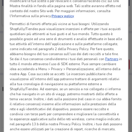
modificare le tue scelte o per revocare il consenso facendo clic sul link
Mostra finalità in fondo alla pagina web. Tali scelte avranno effetto nel
contesto del nostro Sito web. Per maggiori informazioni, consulta
Linkem
l'Informativa sulla privacy.
Privacy policy
Scade il 31/08
3 m
Permettici di fornirti offerte più vicine ai tuoi bisogni: Utilizzando
Shopfully/Tiendeo puoi visualizzare inserzioni e offerte per i tuoi acquisti
quotidiani più attinenti ai tuoi gusti e al tuo mondo. Tutto questo è
Porta DoveConviene sempre con te!
possibile grazie ad una serie di strumenti e analisi effettuate in base alle
tue attività all'interno dell'applicazione e sulle piattaforme collegate,
Puoi trovare le migliori offerte dei negozi vicino a te,
salvarle e creare la tua lista del risparmio, comodamente
come indicato nel paragrafo 2 della Privacy Policy. Per fare questo,
dal tuo cellulare.
abbiamo bisogno del tuo consenso sull'uso dei dati raccolti a tale fine.
Se dai il tuo consenso condivideremo i tuoi dati personali con
Partners
in
SCARICA L’APP
tutto il mondo attraverso l’uso di SDK esterne. Puoi sempre cambiare
idea accedendo a Menu > Privacy > Personalizzazione, all’interno della
nostra App. Cosa succede se accetti: Le inserzioni pubblicitarie che
visualizzerai all'interno dell’app potranno trattare di argomenti relativi
alla tua cronologia di navigazione su piattaforme esterne a
Negozi Linkem a Licata
Shopfully/Tiendeo. Ad esempio, se un servizio a noi collegato ci informa
che hai navigato in un sito di viaggi, potremo mostrarti delle offerte a
tema vacanze. Inoltre, i dati sulla posizione (nel caso in cui abbia fornito
il relativo consenso) insieme alle informazioni sulle prestazioni della
Elettrolux Di D'aparo Rocco E C. Corso Umberto,12
rete e agli identificativi del dispositivo, possono essere raccolte e
Licata
condivisi con terze parti per comprendere e migliorare la connettività e
le esperienze applicative sulle delle reti wireless, come meglio indicato
3 m
nel paragrafo 13.b della nostra Privacy Policy. Inoltre, i tuoi dati possono
anche essere utilizzati per la creazione di report, ricerche di mercato,