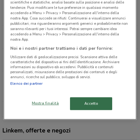
scientifiche e statistiche, analisi basate sulla posizione e analisi delle
Innovativo Telecomunicazioni Corso Umberto,43
tendenze. Puoi modificare le tue preferenze in qualsiasi momento
Licata
accedendo a Menu > Privacy > Personalizzazione all'interno della
84 m
nostra App. Cosa succede se rifiuti: Continuerai a visualizzare annunci
pubblicitari, ma riguarderanno argomenti generici e probabilmente non
saranno rilevanti per i tuoi interessi. Potrai sempre cambiare idea
World Computer Via Mazzini,61 Licata
accedendo a Menu > Privacy > Personalizzazione all'interno della
nostra App.
598 m
Noi e i nostri partner trattiamo i dati per fornire:
Porrello Bruno Via Palma,51 Licata
Utilizzare dati di geolocalizzazione precisi. Scansione attiva delle
caratteristiche del dispositivo ai fini dell’identificazione. Archiviare
945 m
informazioni su dispositivo e/o accedervi. Pubblicità e contenuti
personalizzati, misurazione delle prestazioni dei contenuti e degli
annunci, ricerche sul pubblico, sviluppo di servizi.
Hi Tech Di Drago Angelo Corso Garibaldi,119
Elenco dei partner
Licata
1.1 km
Mostra finalità
Accetto
Tutti i negozi Linkem
Linkem, offerte e negozi