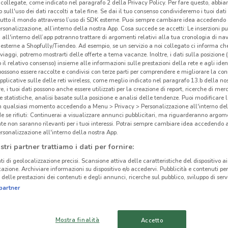
collegate, come indicato nel paragrafo 2 della Privacy Policy. Per fare questo, abbi
 sull'uso dei dati raccolti a tale fine. Se dai il tuo consenso condivideremo i tuoi dati
tutto il mondo attraverso l’uso di SDK esterne. Puoi sempre cambiare idea accedend
rsonalizzazione, all’interno della nostra App. Cosa succede se accetti: Le inserzioni pu
i all'interno dell’app potranno trattare di argomenti relativi alla tua cronologia di na
esterne a Shopfully/Tiendeo. Ad esempio, se un servizio a noi collegato ci informa ch
Off
i viaggi, potremo mostrarti delle offerte a tema vacanze. Inoltre, i dati sulla posizione 
o il relativo consenso) insieme alle informazioni sulle prestazioni della rete e agli ident
 possono essere raccolte e condivisi con terze parti per comprendere e migliorare la conn
Sky
pplicative sulle delle reti wireless, come meglio indicato nel paragrafo 13.b della no
parte
re, i tuoi dati possono anche essere utilizzati per la creazione di report, ricerche di mer
 e statistiche, analisi basate sulla posizione e analisi delle tendenze. Puoi modificare l
dell’
in qualsiasi momento accedendo a Menu > Privacy > Personalizzazione all'interno del
Strea
 se rifiuti: Continuerai a visualizzare annunci pubblicitari, ma riguarderanno argome
setto
te non saranno rilevanti per i tuoi interessi. Potrai sempre cambiare idea accedendo
rsonalizzazione all'interno della nostra App.
18.5 km
canal
stri partner trattiamo i dati per fornire:
Oggi 
dalle
ti di geolocalizzazione precisi. Scansione attiva delle caratteristiche del dispositivo ai 
icazione. Archiviare informazioni su dispositivo e/o accedervi. Pubblicità e contenuti per
cinanze
carto
delle prestazioni dei contenuti e degli annunci, ricerche sul pubblico, sviluppo di servi
onlin
partner
Sky 
AGRIGENTO
CALTANISSETTA
vola
Mostra finalità
che p
Accetto
ENNA
RAGUSA