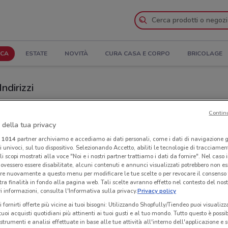
ICA
ESTATE
NOVITÀ
CURA CASA E CORPO
BRICOLAGE
Indirizzi
ky a Licata
Contin
 della tua privacy
Ind
i
1014
partner archiviamo e accediamo ai dati personali, come i dati di navigazione g
ri univoci, sul tuo dispositivo. Selezionando Accetto, abiliti le tecnologie di tracciame
li scopi mostrati alla voce "Noi e i nostri partner trattiamo i dati da fornire". Nel caso 
ovessero essere disabilitate, alcuni contenuti e annunci visualizzati potrebbero non ess
re nuovamente a questo menu per modificare le tue scelte o per revocare il consenso
tra finalità in fondo alla pagina web. Tali scelte avranno effetto nel contesto del nost
 informazioni, consulta l'Informativa sulla privacy.
Privacy policy
i fornirti offerte più vicine ai tuoi bisogni: Utilizzando Shopfully/Tiendeo puoi visualizz
i tuoi acquisti quotidiani più attinenti ai tuoi gusti e al tuo mondo. Tutto questo è possi
 strumenti e analisi effettuate in base alle tue attività all'interno dell'applicazione e 