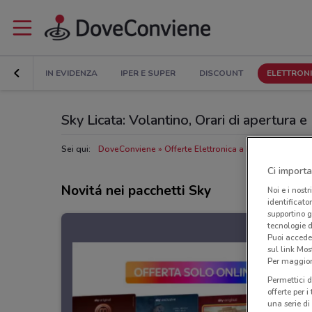
IN EVIDENZA
IPER E SUPER
DISCOUNT
ELETTRON
Sky Licata: Volantino, Orari di apertura e 
Sei qui:
DoveConviene
Offerte Elettronica a Licata
Negozi S
Ci importa
Novitá nei pacchetti Sky
Noi e i nostr
identificato
supportino g
tecnologie d
Puoi accede
sul link Mos
Per maggiori
Permettici d
offerte per 
una serie di