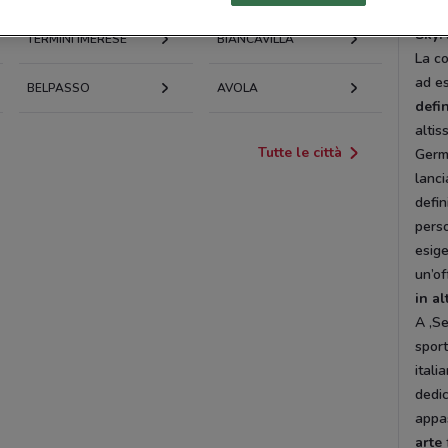
Sky: 
TERMINI IMERESE
BIANCAVILLA
La co
ad es
BELPASSO
AVOLA
defi
altis
Tutte le città
Germa
lanci
defin
perso
esig
un’of
in al
A ,Se
sport
itali
dedic
appas
arte