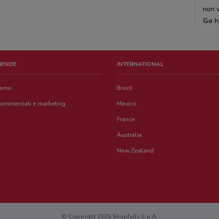
non v
Go
h
ZIENDE
INTERNATIONAL
iamo
Brazil
commerciali e marketing
Mexico
France
Australia
New Zealand
© Copyright 2026 Shopfully S.p.A.