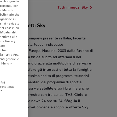
amo bisogno del
 personali con
Tutti i negozi Sky
o a Menu >
bblicitarie che
vigazione su
e hai navigato
erte e pacchetti Sky
(nel caso in cui
ificativi del
ettività e le
è la prima media company presente in Italia, facente
stra Privacy
 del gruppo Sky plc, leader indiscusso
cato,
e tue
intrattenimento in Europa. Nata nel 2003 dalla fusione di
la nostra App.
m e Telepiù, inizia fin da subito ad affermarsi nel
nti generici e
re televisivo italiano grazie alla moltitudine di
servizi e
 a Menu >
i adatti a soddisfare gli interessi di tutta la famiglia
.
propone una vastissima scelta di programmi televisivi
 serie Tv ai documentari, dai programmi di sport ai
fini
sonalizzati,
ni animati trasmessi via satellite e via fibra, ma anche
zi.
e e sul digitale terrestre con tre canali,
TV8, Cielo e
TG24
con le ultime news 24 ore su 24.
Sfoglia il
ntino
online su DoveConviene e scopri le
offerte Sky
iù ti soddisfano.