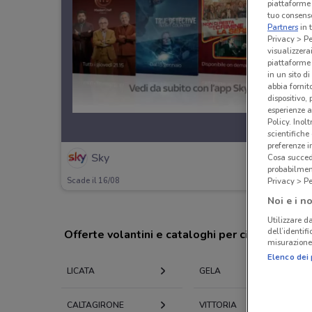
piattaforme 
tuo consenso
Partners
in 
Privacy > Pe
visualizzera
piattaforme 
in un sito d
abbia fornit
dispositivo,
esperienze a
Policy. Inolt
scientifiche
preferenze 
Sky
Cosa succede
probabilmen
Privacy > Pe
Scade il 16/08
Noi e i no
Utilizzare da
dell’identif
Offerte volantini e cataloghi per città nelle vi
misurazione 
Elenco dei 
LICATA
GELA
CALTAGIRONE
VITTORIA