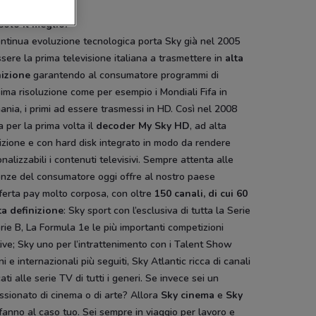
solo il meglio!
ntinua evoluzione tecnologica porta Sky già nel 2005
sere la prima televisione italiana a trasmettere in
alta
nizione
garantendo al consumatore programmi di
sima risoluzione come per esempio i Mondiali Fifa in
nia, i primi ad essere trasmessi in HD. Così nel 2008
a per la prima volta il
decoder My Sky HD
, ad alta
izione e con hard disk integrato in modo da rendere
nalizzabili i contenuti televisivi. Sempre attenta alle
enze del consumatore oggi offre al nostro paese
ferta pay molto corposa, con oltre
150 canali, di cui 60
ta definizione
: Sky sport con l’esclusiva di tutta la Serie
rie B, La Formula 1e le più importanti competizioni
ive; Sky uno per l’intrattenimento con i Talent Show
ani e internazionali più seguiti, Sky Atlantic ricca di canali
ati alle serie TV di tutti i generi. Se invece sei un
sionato di cinema o di arte? Allora
Sky cinema
e
Sky
fanno al caso tuo. Sei sempre in viaggio per lavoro e