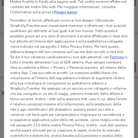
Mostra finalità in fondo alla pagina web. Tali scelte avranno effetto nel
contesto del nostro Sito web. Per maggiori informazioni, consulta
l'Informativa sulla privacy.
Privacy policy
Iliad
Permettici di fornirti offerte più vicine ai tuoi bisogni: Utilizzando
Scade il 10/09
637 m
Shopfully/Tiendeo puoi visualizzare inserzioni e offerte per i tuoi acquisti
quotidiani più attinenti ai tuoi gusti e al tuo mondo. Tutto questo è
possibile grazie ad una serie di strumenti e analisi effettuate in base alle
Porta DoveConviene sempre con te!
tue attività all'interno dell'applicazione e sulle piattaforme collegate,
Puoi trovare le migliori offerte dei negozi vicino a te,
come indicato nel paragrafo 2 della Privacy Policy. Per fare questo,
salvarle e creare la tua lista del risparmio, comodamente
abbiamo bisogno del tuo consenso sull'uso dei dati raccolti a tale fine.
dal tuo cellulare.
Se dai il tuo consenso condivideremo i tuoi dati personali con
Partners
in
tutto il mondo attraverso l’uso di SDK esterne. Puoi sempre cambiare
SCARICA L’APP
idea accedendo a Menu > Privacy > Personalizzazione, all’interno della
nostra App. Cosa succede se accetti: Le inserzioni pubblicitarie che
visualizzerai all'interno dell’app potranno trattare di argomenti relativi
alla tua cronologia di navigazione su piattaforme esterne a
Shopfully/Tiendeo. Ad esempio, se un servizio a noi collegato ci informa
Negozi Iliad a Licata
che hai navigato in un sito di viaggi, potremo mostrarti delle offerte a
tema vacanze. Inoltre, i dati sulla posizione (nel caso in cui abbia fornito
il relativo consenso) insieme alle informazioni sulle prestazioni della
rete e agli identificativi del dispositivo, possono essere raccolte e
Corso Umberto Argentina Licata
condivisi con terze parti per comprendere e migliorare la connettività e
637 m
APERTO
le esperienze applicative sulle delle reti wireless, come meglio indicato
nel paragrafo 13.b della nostra Privacy Policy. Inoltre, i tuoi dati possono
anche essere utilizzati per la creazione di report, ricerche di mercato,
Via Campobello 159 Licata
scientifiche e statistiche, analisi basate sulla posizione e analisi delle