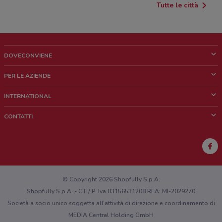
Tutte le città
DOVECONVIENE
Cos'è DoveConviene
PER LE AZIENDE
Chi siamo
Cosa facciamo
INTERNATIONAL
News e media
Richieste commerciali e marketing
Brazil
CONTATTI
Lavora con noi
Mexico
Segnalazione punto vendita
France
Segnalazione Volantino
Australia
Hai un malfunzionamento sul web o sull'app?
New Zealand
© Copyright 2026 Shopfully S.p.A.
Shopfully S.p.A. - C.F / P. Iva 03156531208 REA: MI-2029270
Società a socio unico soggetta all’attività di direzione e coordinamento di
MEDIA Central Holding GmbH