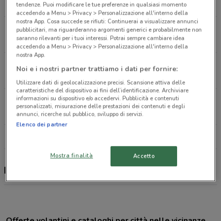
1.5 km
tendenze. Puoi modificare le tue preferenze in qualsiasi momento
accedendo a Menu > Privacy > Personalizzazione all'interno della
nostra App. Cosa succede se rifiuti: Continuerai a visualizzare annunci
Via Gela, 198/200 Licata
pubblicitari, ma riguarderanno argomenti generici e probabilmente non
saranno rilevanti per i tuoi interessi. Potrai sempre cambiare idea
1.7 km
APERTO
accedendo a Menu > Privacy > Personalizzazione all'interno della
nostra App.
Via G. Mazzini, 120 Campobello Di Licata
Noi e i nostri partner trattiamo i dati per fornire:
17.1 km
APERTO
Utilizzare dati di geolocalizzazione precisi. Scansione attiva delle
caratteristiche del dispositivo ai fini dell’identificazione. Archiviare
informazioni su dispositivo e/o accedervi. Pubblicità e contenuti
Via Venezia, 367 Gela
personalizzati, misurazione delle prestazioni dei contenuti e degli
27.5 km
annunci, ricerche sul pubblico, sviluppo di servizi.
Elenco dei partner
Tutti i negozi Iliad
Mostra finalità
Accetto
Iliad, offerte e negozi
Offerte volantini e cataloghi per città nelle vicinanze