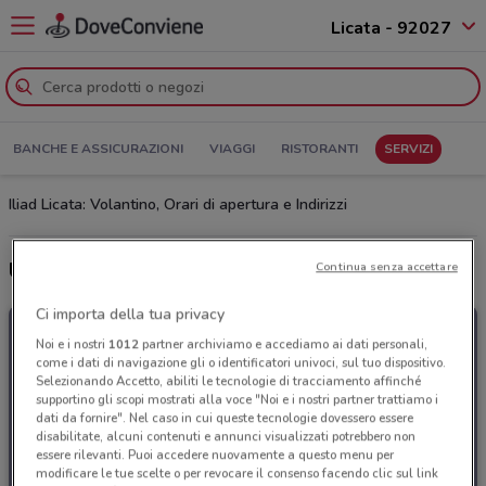
Licata - 92027
BANCHE E ASSICURAZIONI
VIAGGI
RISTORANTI
SERVIZI
Iliad Licata: Volantino, Orari di apertura e Indirizzi
Ultime offerte del volantino Iliad
Continua senza accettare
Ci importa della tua privacy
Noi e i nostri
1012
partner archiviamo e accediamo ai dati personali,
come i dati di navigazione gli o identificatori univoci, sul tuo dispositivo.
Selezionando Accetto, abiliti le tecnologie di tracciamento affinché
supportino gli scopi mostrati alla voce "Noi e i nostri partner trattiamo i
dati da fornire". Nel caso in cui queste tecnologie dovessero essere
disabilitate, alcuni contenuti e annunci visualizzati potrebbero non
essere rilevanti. Puoi accedere nuovamente a questo menu per
modificare le tue scelte o per revocare il consenso facendo clic sul link