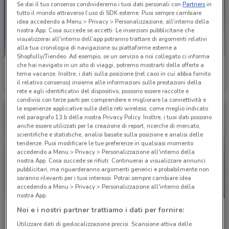
Se dai il tuo consenso condivideremo i tuoi dati personali con
Partners
in
tutto il mondo attraverso l’uso di SDK esterne. Puoi sempre cambiare
idea accedendo a Menu > Privacy > Personalizzazione, all’interno della
nostra App. Cosa succede se accetti: Le inserzioni pubblicitarie che
visualizzerai all'interno dell’app potranno trattare di argomenti relativi
alla tua cronologia di navigazione su piattaforme esterne a
Shopfully/Tiendeo. Ad esempio, se un servizio a noi collegato ci informa
che hai navigato in un sito di viaggi, potremo mostrarti delle offerte a
Primigi
Io Bimbo
tema vacanze. Inoltre, i dati sulla posizione (nel caso in cui abbia fornito
il relativo consenso) insieme alle informazioni sulle prestazioni della
Scade il 19/05
894 m
Scade il 16/08
1.6 km
rete e agli identificativi del dispositivo, possono essere raccolte e
condivisi con terze parti per comprendere e migliorare la connettività e
le esperienze applicative sulle delle reti wireless, come meglio indicato
nel paragrafo 13.b della nostra Privacy Policy. Inoltre, i tuoi dati possono
anche essere utilizzati per la creazione di report, ricerche di mercato,
scientifiche e statistiche, analisi basate sulla posizione e analisi delle
tendenze. Puoi modificare le tue preferenze in qualsiasi momento
accedendo a Menu > Privacy > Personalizzazione all'interno della
nostra App. Cosa succede se rifiuti: Continuerai a visualizzare annunci
pubblicitari, ma riguarderanno argomenti generici e probabilmente non
saranno rilevanti per i tuoi interessi. Potrai sempre cambiare idea
accedendo a Menu > Privacy > Personalizzazione all'interno della
-5 GIORNI
nostra App.
Giocheria
Giocheria
Noi e i nostri partner trattiamo i dati per fornire:
Utilizzare dati di geolocalizzazione precisi. Scansione attiva delle
Scade giovedì
1.7 km
Scade mercoledì
1.7 km