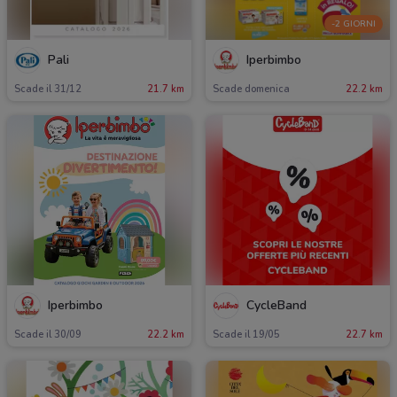
-2 GIORNI
Pali
Iperbimbo
Scade il 31/12
21.7 km
Scade domenica
22.2 km
Iperbimbo
CycleBand
Scade il 30/09
22.2 km
Scade il 19/05
22.7 km