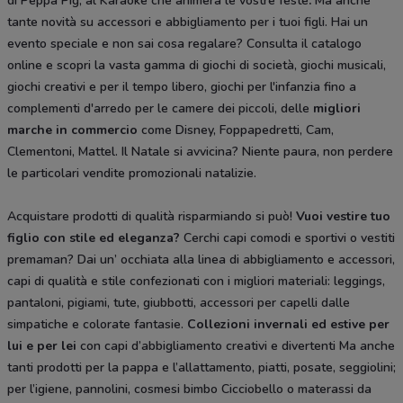
di Peppa Pig, al Karaoke che animerà le vostre feste
.
Ma anche
tante novità su accessori e abbigliamento per i tuoi figli. Hai un
evento speciale e non sai cosa regalare? Consulta il catalogo
online e scopri la vasta gamma di giochi di società, giochi musicali,
giochi creativi e per il tempo libero, giochi per l'infanzia fino a
complementi d'arredo per le camere dei piccoli, delle
migliori
marche in commercio
come Disney, Foppapedretti, Cam,
Clementoni, Mattel. Il Natale si avvicina? Niente paura, non perdere
le particolari vendite promozionali natalizie.
Acquistare prodotti di qualità risparmiando si può!
Vuoi vestire tuo
figlio con stile ed eleganza?
Cerchi capi comodi e sportivi o vestiti
premaman? Dai un’ occhiata alla linea di abbigliamento e accessori,
capi di qualità e stile confezionati con i migliori materiali: leggings,
pantaloni, pigiami, tute, giubbotti, accessori per capelli dalle
simpatiche e colorate fantasie.
Collezioni invernali ed estive per
lui e per lei
con capi d’abbigliamento creativi e divertenti Ma anche
tanti prodotti per la pappa e l’allattamento, piatti, posate, seggiolini;
per l’igiene, pannolini, cosmesi bimbo Cicciobello o materassi da