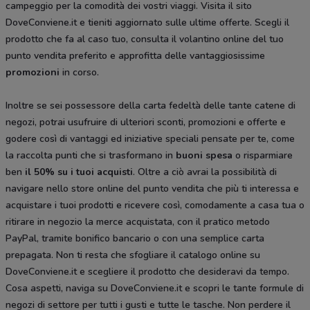
campeggio per la comodità dei vostri viaggi. Visita il sito
DoveConviene.it e tieniti aggiornato sulle ultime offerte. Scegli il
prodotto che fa al caso tuo, consulta il volantino online del tuo
punto vendita preferito e approfitta delle vantaggiosissime
promozioni
in corso.
Inoltre se sei possessore della carta fedeltà delle tante catene di
negozi, potrai usufruire di ulteriori sconti, promozioni e offerte e
godere così di vantaggi ed iniziative speciali pensate per te, come
la raccolta punti che si trasformano in
buoni spesa
o risparmiare
ben
il 50% su i tuoi acquisti
. Oltre a ciò avrai la possibilità di
navigare nello store online del punto vendita che più ti interessa e
acquistare i tuoi prodotti e ricevere così, comodamente a casa tua o
ritirare in negozio la merce acquistata, con il pratico metodo
PayPal, tramite bonifico bancario o con una semplice carta
prepagata. Non ti resta che sfogliare il catalogo
online su
DoveConviene.it e scegliere il prodotto che desideravi da tempo.
Cosa aspetti, naviga su DoveConviene.it e scopri le tante formule di
negozi di settore per tutti i gusti e tutte le tasche. Non perdere il