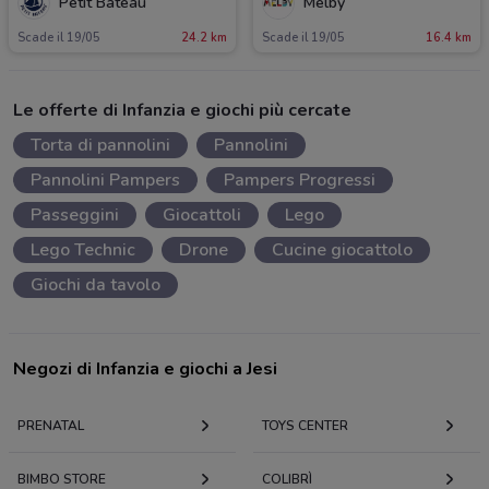
Petit Bateau
Melby
Scade il 19/05
24.2 km
Scade il 19/05
16.4 km
Le offerte di Infanzia e giochi più cercate
Torta di pannolini
Pannolini
Pannolini Pampers
Pampers Progressi
Passeggini
Giocattoli
Lego
Lego Technic
Drone
Cucine giocattolo
Giochi da tavolo
Negozi di Infanzia e giochi a Jesi
PRENATAL
TOYS CENTER
BIMBO STORE
COLIBRÌ