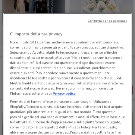
Continua senza accettare
Cam
Selegiochi
Ci importa della tua privacy
Scade il 31/12
438 m
Scade il 31/12
498 m
Noi e i nostri
1012
partner archiviamo e accediamo ai dati personali,
come i dati di navigazione gli o identificatori univoci, sul tuo dispositivo.
Selezionando Accetto, abiliti le tecnologie di tracciamento affinché
supportino gli scopi mostrati alla voce "Noi e i nostri partner trattiamo i
dati da fornire". Nel caso in cui queste tecnologie dovessero essere
Porta DoveConviene sempre con te!
disabilitate, alcuni contenuti e annunci visualizzati potrebbero non
Puoi trovare le migliori offerte dei negozi vicino a te,
essere rilevanti. Puoi accedere nuovamente a questo menu per
salvarle e creare la tua lista del risparmio, comodamente
modificare le tue scelte o per revocare il consenso facendo clic sul link
dal tuo cellulare.
Mostra finalità in fondo alla pagina web. Tali scelte avranno effetto nel
contesto del nostro Sito web. Per maggiori informazioni, consulta
SCARICA L’APP
l'Informativa sulla privacy.
Privacy policy
Permettici di fornirti offerte più vicine ai tuoi bisogni: Utilizzando
Shopfully/Tiendeo puoi visualizzare inserzioni e offerte per i tuoi acquisti
quotidiani più attinenti ai tuoi gusti e al tuo mondo. Tutto questo è
possibile grazie ad una serie di strumenti e analisi effettuate in base alle
tue attività all'interno dell'applicazione e sulle piattaforme collegate,
come indicato nel paragrafo 2 della Privacy Policy. Per fare questo,
abbiamo bisogno del tuo consenso sull'uso dei dati raccolti a tale fine.