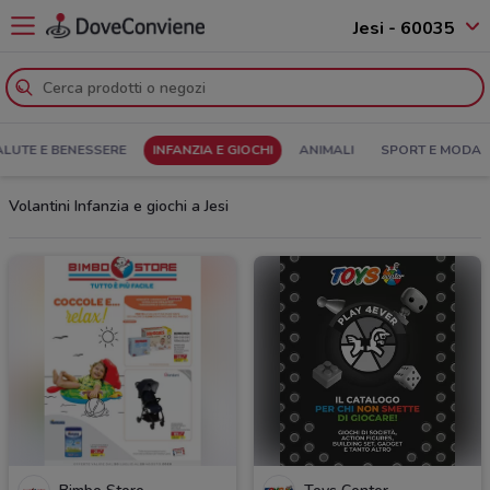
Jesi - 60035
ALUTE E BENESSERE
INFANZIA E GIOCHI
ANIMALI
SPORT E MODA
Volantini Infanzia e giochi a Jesi