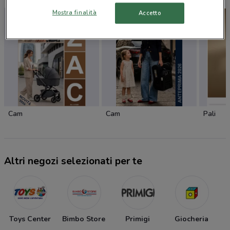
Mostra finalità
Accetto
Cam
Cam
Pali
Altri negozi selezionati per te
Toys Center
Bimbo Store
Primigi
Giocheria