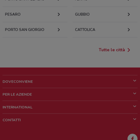
PESARO
GUBBIO
PORTO SAN GIORGIO
CATTOLICA
Tutte le città
DOVECONVIENE
Cos'è DoveConviene
PER LE AZIENDE
Chi siamo
Cosa facciamo
INTERNATIONAL
News e media
Richieste commerciali e marketing
Brazil
CONTATTI
Lavora con noi
Mexico
Segnalazione punto vendita
France