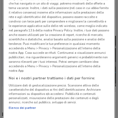
che hai navigato in un sito di viaggi, potremo mostrarti delle offerte a
tema vacanze. Inoltre, i dati sulla posizione (nel caso in cui abbia fornito
Tutti i negozi Petit Bateau
il relativo consenso) insieme alle informazioni sulle prestazioni della
rete e agli identificativi del dispositivo, possono essere raccolte e
condivisi con terze parti per comprendere e migliorare la connettività e
le esperienze applicative sulle delle reti wireless, come meglio indicato
Altri volantini nelle vicinanze
nel paragrafo 13.b della nostra Privacy Policy. Inoltre, i tuoi dati possono
anche essere utilizzati per la creazione di report, ricerche di mercato,
scientifiche e statistiche, analisi basate sulla posizione e analisi delle
tendenze. Puoi modificare le tue preferenze in qualsiasi momento
accedendo a Menu > Privacy > Personalizzazione all'interno della
nostra App. Cosa succede se rifiuti: Continuerai a visualizzare annunci
pubblicitari, ma riguarderanno argomenti generici e probabilmente non
saranno rilevanti per i tuoi interessi. Potrai sempre cambiare idea
accedendo a Menu > Privacy > Personalizzazione all'interno della
nostra App.
Noi e i nostri partner trattiamo i dati per fornire:
Utilizzare dati di geolocalizzazione precisi. Scansione attiva delle
caratteristiche del dispositivo ai fini dell’identificazione. Archiviare
Toys Center
Bimbo Store
Toys Ce
informazioni su dispositivo e/o accedervi. Pubblicità e contenuti
personalizzati, misurazione delle prestazioni dei contenuti e degli
annunci, ricerche sul pubblico, sviluppo di servizi.
Elenco dei partner
Nuovi prodotti da provare