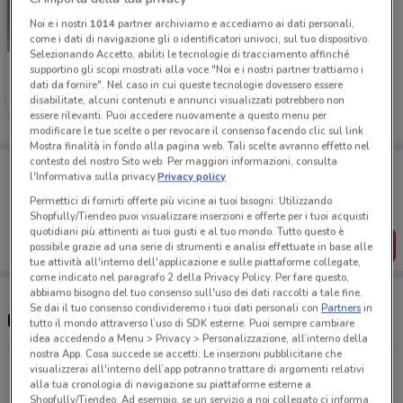
Noi e i nostri
1014
partner archiviamo e accediamo ai dati personali,
come i dati di navigazione gli o identificatori univoci, sul tuo dispositivo.
Selezionando Accetto, abiliti le tecnologie di tracciamento affinché
supportino gli scopi mostrati alla voce "Noi e i nostri partner trattiamo i
Petit Bateau
dati da fornire". Nel caso in cui queste tecnologie dovessero essere
disabilitate, alcuni contenuti e annunci visualizzati potrebbero non
Scade il 19/05
24.2 km
essere rilevanti. Puoi accedere nuovamente a questo menu per
modificare le tue scelte o per revocare il consenso facendo clic sul link
Mostra finalità in fondo alla pagina web. Tali scelte avranno effetto nel
contesto del nostro Sito web. Per maggiori informazioni, consulta
Porta DoveConviene sempre con te!
l'Informativa sulla privacy.
Privacy policy
Puoi trovare le migliori offerte dei negozi vicino a te,
salvarle e creare la tua lista del risparmio, comodamente
Permettici di fornirti offerte più vicine ai tuoi bisogni: Utilizzando
dal tuo cellulare.
Shopfully/Tiendeo puoi visualizzare inserzioni e offerte per i tuoi acquisti
quotidiani più attinenti ai tuoi gusti e al tuo mondo. Tutto questo è
SCARICA L’APP
possibile grazie ad una serie di strumenti e analisi effettuate in base alle
tue attività all'interno dell'applicazione e sulle piattaforme collegate,
come indicato nel paragrafo 2 della Privacy Policy. Per fare questo,
abbiamo bisogno del tuo consenso sull'uso dei dati raccolti a tale fine.
Se dai il tuo consenso condivideremo i tuoi dati personali con
Partners
in
Negozi Petit Bateau a Jesi
tutto il mondo attraverso l’uso di SDK esterne. Puoi sempre cambiare
idea accedendo a Menu > Privacy > Personalizzazione, all’interno della
nostra App. Cosa succede se accetti: Le inserzioni pubblicitarie che
visualizzerai all'interno dell’app potranno trattare di argomenti relativi
CORSO GARIBALDI 68 Ancona
alla tua cronologia di navigazione su piattaforme esterne a
24.2 km
CHIUSO
Shopfully/Tiendeo. Ad esempio, se un servizio a noi collegato ci informa