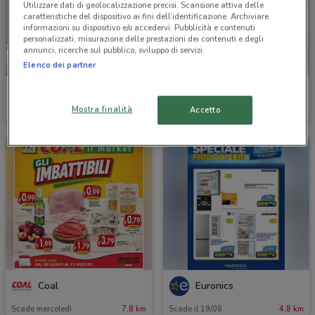
Utilizzare dati di geolocalizzazione precisi. Scansione attiva delle
caratteristiche del dispositivo ai fini dell’identificazione. Archiviare
informazioni su dispositivo e/o accedervi. Pubblicità e contenuti
personalizzati, misurazione delle prestazioni dei contenuti e degli
annunci, ricerche sul pubblico, sviluppo di servizi.
NUOVO
Elenco dei partner
Conad Superstore
Coal
Mostra finalità
Accetto
Scade mercoledì
9.8 km
Scade mercoledì
386 m
Coal
Euronics
Scade mercoledì
7.8 km
Scade il 19/08
4.8 km