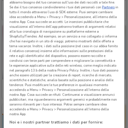
abbiamo bisogno del tuo consenso sull'uso dei dati raccolti a tale fine.
Conad
Coal
Se dai il tuo consenso condivideremo i tuoi dati personali con
Partners
in
tutto il mondo attraverso l’uso di SDK esterne. Puoi sempre cambiare
Scade mercoledì
975 m
Scade mercoledì
4.5 km
idea accedendo a Menu > Privacy > Personalizzazione, all’interno della
nostra App. Cosa succede se accetti: Le inserzioni pubblicitarie che
visualizzerai all'interno dell’app potranno trattare di argomenti relativi
alla tua cronologia di navigazione su piattaforme esterne a
Shopfully/Tiendeo. Ad esempio, se un servizio a noi collegato ci informa
che hai navigato in un sito di viaggi, potremo mostrarti delle offerte a
tema vacanze. Inoltre, i dati sulla posizione (nel caso in cui abbia fornito
il relativo consenso) insieme alle informazioni sulle prestazioni della
rete e agli identificativi del dispositivo, possono essere raccolte e
condivisi con terze parti per comprendere e migliorare la connettività e
le esperienze applicative sulle delle reti wireless, come meglio indicato
nel paragrafo 13.b della nostra Privacy Policy. Inoltre, i tuoi dati possono
-5 GIORNI
anche essere utilizzati per la creazione di report, ricerche di mercato,
scientifiche e statistiche, analisi basate sulla posizione e analisi delle
tendenze. Puoi modificare le tue preferenze in qualsiasi momento
Gala
Euronics
accedendo a Menu > Privacy > Personalizzazione all'interno della
nostra App. Cosa succede se rifiuti: Continuerai a visualizzare annunci
Scade martedì
18.8 km
Scade il 19/08
4.8 km
pubblicitari, ma riguarderanno argomenti generici e probabilmente non
saranno rilevanti per i tuoi interessi. Potrai sempre cambiare idea
accedendo a Menu > Privacy > Personalizzazione all'interno della
nostra App.
Noi e i nostri partner trattiamo i dati per fornire: