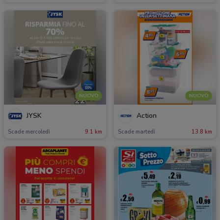
NUOVO
NUOVO
JYSK
Action
Scade mercoledì
9.1 km
Scade martedì
13.8 km