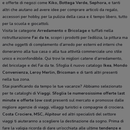
e offerte di negozi come
Kiko, Bottega Verde, Sephora,
e tanti
altri che aiutano ad avere idee
per comprare articoli da regalo,
accessori per hobby, per la pulizia della casa e il tempo libero, tutto
per la scuola e giocattoli.
Visita le categorie
Arredamento
e
Bricolage
e tuffati nella
ristrutturazione
Fai da te
, scopri i prodotti per l’edilizia, la pittura ma
anche oggetti di complemento d’arredo per esterni ed interni che
doneranno alla tua casa o alla tua attività commerciale uno stile
unico e inconfondibile. Qui trovi le migliori catene d’arredamento,
del bricolage e del Fai da te. Sfoglia il nuovo catalogo
Ikea
,
Mondo
Convenienza, Leroy Merlin, Bricoman
e di tanti altri presenti
nella tua zona.
Stai pianificando da tempo le tue vacanze? Abbiamo selezionato
per te cataloghi di
Viaggi
.
Sfoglia le numerosissime offerte last
minute e offerte low cost
presenti sul mercato e promosse dalle
migliore agenzie di viaggi, villaggi turistici e compagnie di crociera.
Costa Crociere, MSC, Alpitour
ed altri specialisti del settore
viaggi ti aiuteranno a scegliere la destinazione da sogno. Prima di
fare la valigia ricorda di dare un’occhiata alle ultime
tendenze e