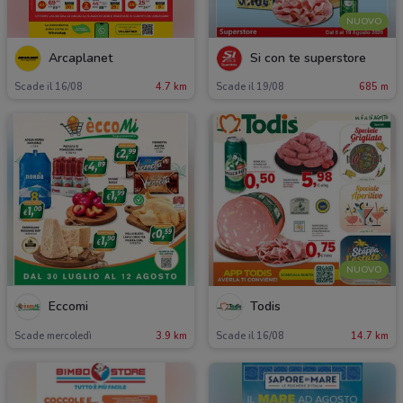
NUOVO
Arcaplanet
Si con te superstore
Scade il 16/08
4.7 km
Scade il 19/08
685 m
NUOVO
Eccomi
Todis
Scade mercoledì
3.9 km
Scade il 16/08
14.7 km