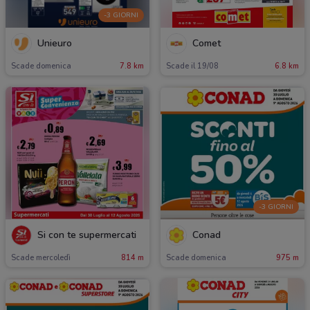
-3 GIORNI
Unieuro
Comet
Scade domenica
7.8 km
Scade il 19/08
6.8 km
-3 GIORNI
Si con te supermercati
Conad
Scade mercoledì
814 m
Scade domenica
975 m