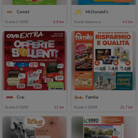
Comet
McDonald's
Scade il 19/08
6.8 km
Scade domenica
4.5 km
NUOVO
Crai
Famila
Scade il 19/08
11 km
Scade il 19/08
21.7 km