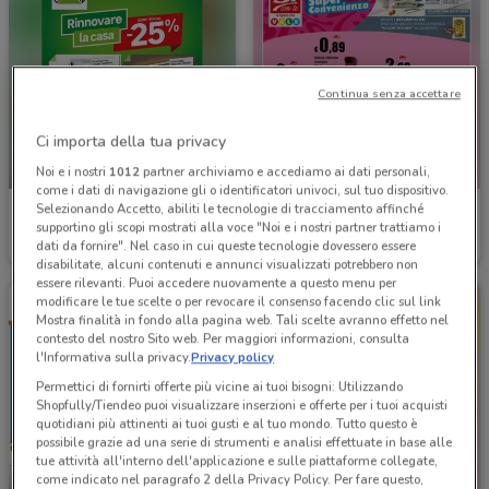
Continua senza accettare
Ci importa della tua privacy
NUOVO
Noi e i nostri
1012
partner archiviamo e accediamo ai dati personali,
come i dati di navigazione gli o identificatori univoci, sul tuo dispositivo.
Selezionando Accetto, abiliti le tecnologie di tracciamento affinché
Leroy Merlin
Si con te market
supportino gli scopi mostrati alla voce "Noi e i nostri partner trattiamo i
dati da fornire". Nel caso in cui queste tecnologie dovessero essere
Scade il 31/08
8.5 km
Scade mercoledì
5.1 km
disabilitate, alcuni contenuti e annunci visualizzati potrebbero non
essere rilevanti. Puoi accedere nuovamente a questo menu per
modificare le tue scelte o per revocare il consenso facendo clic sul link
Mostra finalità in fondo alla pagina web. Tali scelte avranno effetto nel
contesto del nostro Sito web. Per maggiori informazioni, consulta
l'Informativa sulla privacy.
Privacy policy
Permettici di fornirti offerte più vicine ai tuoi bisogni: Utilizzando
Shopfully/Tiendeo puoi visualizzare inserzioni e offerte per i tuoi acquisti
quotidiani più attinenti ai tuoi gusti e al tuo mondo. Tutto questo è
possibile grazie ad una serie di strumenti e analisi effettuate in base alle
tue attività all'interno dell'applicazione e sulle piattaforme collegate,
NUOVO
come indicato nel paragrafo 2 della Privacy Policy. Per fare questo,