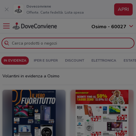
Doveconviene
APRI
Offerte. Carte fedeltà. Lista spesa
Osimo - 60027
IN EVIDENZA
IPER E SUPER
DISCOUNT
ELETTRONICA
ESTAT
Volantini in evidenza a Osimo