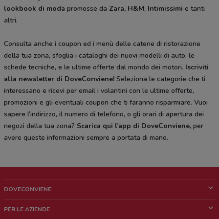
lookbook di moda
promosse da
Zara, H&M
,
Intimissimi
e tanti
altri.
Consulta anche i coupon ed i menù delle catene di ristorazione
della tua zona, sfoglia i cataloghi dei nuovi modelli di auto, le
schede tecniche, e le ultime offerte dal mondo dei motori.
Iscriviti
alla newsletter di DoveConviene
!
Seleziona le categorie che ti
interessano e ricevi per email i volantini con le ultime offerte,
promozioni e gli eventuali coupon che ti faranno risparmiare. Vuoi
sapere l’indirizzo, il numero di telefono, o gli orari di apertura dei
negozi della tua zona?
Scarica qui l’app di DoveConviene
,
per
avere queste informazioni sempre a portata di mano.
DOVECONVIENE
Cos'è DoveConviene
PER LE AZIENDE