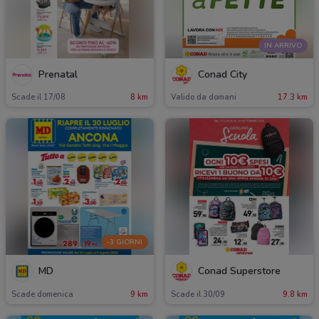
IN ARRIVO
Prenatal
Conad City
Scade il 17/08
8 km
Valido da domani
17.3 km
-3 GIORNI
MD
Conad Superstore
Scade domenica
9 km
Scade il 30/09
9.8 km