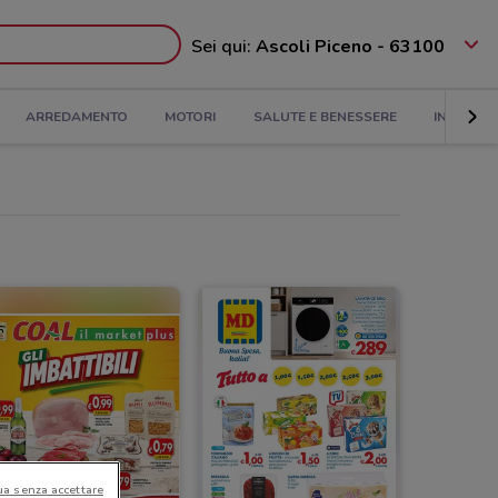
Sei qui:
Ascoli Piceno - 63100
ARREDAMENTO
MOTORI
SALUTE E BENESSERE
INFANZIA
ua senza accettare