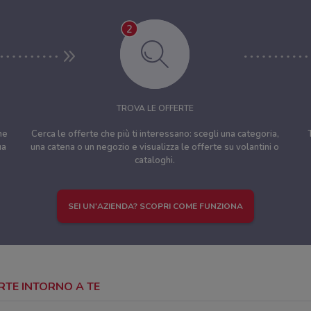
TROVA LE OFFERTE
ne
Cerca le offerte che più ti interessano: scegli una categoria,
ua
una catena o un negozio e visualizza le offerte su volantini o
cataloghi.
SEI UN'AZIENDA? SCOPRI COME FUNZIONA
ERTE INTORNO A TE