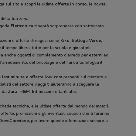
ga sul sito e scopri le ultime
offerte in corso
, le novità
 della tua zona.
egoria
Elettronica
ti saprà sorprendere con sottocosto
ozioni e offerte di negozi come
Kiko, Bottega Verde,
il tempo libero, tutto per la scuola e giocattoli.
ura ma anche oggetti di complemento d’arredo per esterni ed
d’arredamento, del bricolage e del Fai da te. Sfoglia il
 last minute e offerte low cost
presenti sul mercato e
ialisti del settore viaggi ti aiuteranno a scegliere la
e da
Zara, H&M
,
Intimissimi
e tanti altri.
schede tecniche, e le ultime offerte dal mondo dei motori.
e offerte, promozioni e gli eventuali coupon che ti faranno
i DoveConviene
,
per avere queste informazioni sempre a