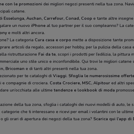
ine con le promozioni
dei migliori negozi presenti nella tua zona. Navi
ncipali catene.
di
Esselunga, Auchan, Carrefour, Conad, Coop
e tante altre insegne
egalare un nuovo
iPhone
al tuo partner per il suo compleanno? La cat
rony
e molti altri ancora.
ione? La categoria
Cura casa e corpo
mette a disposizione tante prom
rare articoli da regalo, accessori per hobby, per la pulizia della casa e 
ella ristrutturazione
Fai da te
, scopri i prodotti per l’edilizia, la pitt
mmerciale uno stile unico e inconfondibile. Qui trovi le migliori catene 
in, Bricoman
e di tanti altri presenti nella tua zona.
ezionato per te cataloghi di
Viaggi
.
Sfoglia le numerosissime offerte
ici e compagnie di crociera.
Costa Crociere, MSC, Alpitour
ed altri spec
 dare un’occhiata alle ultime
tendenze e lookbook di moda
promoss
zione della tua zona, sfoglia i cataloghi dei nuovi modelli di auto, le 
categorie che ti interessano e ricevi per email i volantini con le ultim
, o gli orari di apertura dei negozi della tua zona?
Scarica qui l’app d