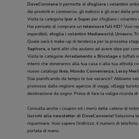
DoveConviene
ti permette di
sfogliare i volantini onl
dei prodotti in commercio, gli indirizzi e gli orari delle pri
Visita la categoria
Iper e Super
per sfogliare i volantini 
Hai pensato di comprare un
televisore full HD
? Vuoi r
imperdibili,
sfoglia i volantini
Mediaworld, Unieuro, T
Quale sarà il make-up di tendenza per la prossima stag
Sephora,
e tanti altri che aiutano ad avere idee
per comp
Visita le categorie
Arredamento
e
Bricolage
e tuffati n
interni che doneranno alla tua casa o alla tua attività co
nuovo catalogo
Ikea
,
Mondo Convenienza, Leroy Merl
Stai pianificando da tempo le tue vacanze? Abbiamo sel
promosse dalle migliore agenzie di viaggi, villaggi turist
destinazione da sogno. Prima di fare la valigia ricorda di
Consulta anche i coupon ed i menù delle catene di ristora
Iscriviti alla newsletter di DoveConviene
!
Seleziona le 
risparmiare. Vuoi sapere l’indirizzo, il numero di telefono
portata di mano.