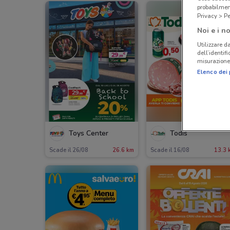
probabilmen
Privacy > Pe
Noi e i no
Utilizzare da
dell’identif
misurazione 
Elenco dei 
NUOV
Toys Center
Todis
Scade il 26/08
26.6 km
Scade il 16/08
13.3 