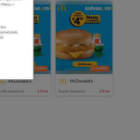
 a Menu >
fini
sonalizzati,
zi.
-3 GIORNI
-3 GIORNI
McDonald's
McDonald's
cade domenica
3.9 km
Scade domenica
3.9 km