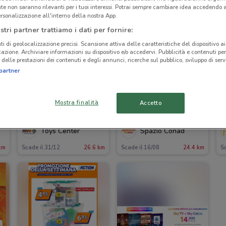
te non saranno rilevanti per i tuoi interessi. Potrai sempre cambiare idea accedendo
rsonalizzazione all'interno della nostra App.
stri partner trattiamo i dati per fornire:
ti di geolocalizzazione precisi. Scansione attiva delle caratteristiche del dispositivo ai 
icazione. Archiviare informazioni su dispositivo e/o accedervi. Pubblicità e contenuti per
delle prestazioni dei contenuti e degli annunci, ricerche sul pubblico, sviluppo di servi
partner
Mostra finalità
Accetto
O
NUOVO
Toys Center
Spazio Conad
km
Scade il 31/12
26.6 km
Scade il 16/08
24.4 km
S