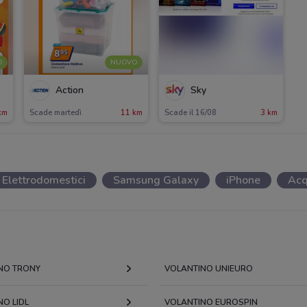
O
NUOVO
Action
Sky
km
Scade martedì
11 km
Scade il 16/08
3 km
Elettrodomestici
Samsung Galaxy
iPhone
Acq
NO TRONY
VOLANTINO UNIEURO
O LIDL
VOLANTINO EUROSPIN