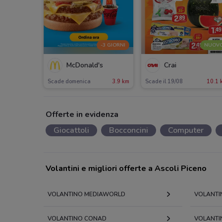
-3 GIORNI
NUOV
McDonald's
Crai
Scade domenica
3.9 km
Scade il 19/08
10.1 
Offerte in evidenza
Giocattoli
Bocconcini
Computer
Volantini e migliori offerte a Ascoli Piceno
VOLANTINO MEDIAWORLD
VOLANTI
VOLANTINO CONAD
VOLANTIN