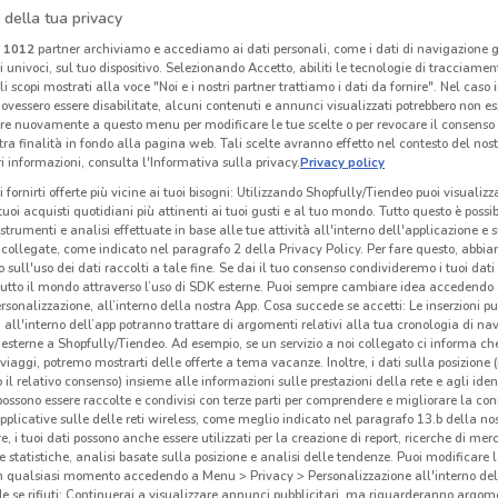
 della tua privacy
O
NUOVO
i
1012
partner archiviamo e accediamo ai dati personali, come i dati di navigazione g
ri univoci, sul tuo dispositivo. Selezionando Accetto, abiliti le tecnologie di tracciame
Si con te supermercati
Expert
li scopi mostrati alla voce "Noi e i nostri partner trattiamo i dati da fornire". Nel caso 
ovessero essere disabilitate, alcuni contenuti e annunci visualizzati potrebbero non ess
km
Scade il 19/08
23.5 km
Scade il 19/08
11.1 km
S
re nuovamente a questo menu per modificare le tue scelte o per revocare il consenso
tra finalità in fondo alla pagina web. Tali scelte avranno effetto nel contesto del nost
 informazioni, consulta l'Informativa sulla privacy.
Privacy policy
i fornirti offerte più vicine ai tuoi bisogni: Utilizzando Shopfully/Tiendeo puoi visualizz
i tuoi acquisti quotidiani più attinenti ai tuoi gusti e al tuo mondo. Tutto questo è possi
 strumenti e analisi effettuate in base alle tue attività all'interno dell'applicazione e 
collegate, come indicato nel paragrafo 2 della Privacy Policy. Per fare questo, abbi
 sull'uso dei dati raccolti a tale fine. Se dai il tuo consenso condivideremo i tuoi dati
tutto il mondo attraverso l’uso di SDK esterne. Puoi sempre cambiare idea accedend
rsonalizzazione, all’interno della nostra App. Cosa succede se accetti: Le inserzioni pu
i all'interno dell’app potranno trattare di argomenti relativi alla tua cronologia di na
esterne a Shopfully/Tiendeo. Ad esempio, se un servizio a noi collegato ci informa ch
i viaggi, potremo mostrarti delle offerte a tema vacanze. Inoltre, i dati sulla posizione 
o il relativo consenso) insieme alle informazioni sulle prestazioni della rete e agli ident
NUOVO
 possono essere raccolte e condivisi con terze parti per comprendere e migliorare la conn
pplicative sulle delle reti wireless, come meglio indicato nel paragrafo 13.b della no
Coal
JYSK
re, i tuoi dati possono anche essere utilizzati per la creazione di report, ricerche di mer
 e statistiche, analisi basate sulla posizione e analisi delle tendenze. Puoi modificare l
km
Scade mercoledì
239 m
Scade mercoledì
26.6 km
Sc
in qualsiasi momento accedendo a Menu > Privacy > Personalizzazione all'interno del
 se rifiuti: Continuerai a visualizzare annunci pubblicitari, ma riguarderanno argome